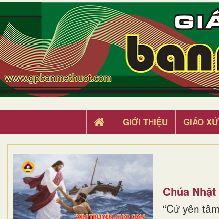
GIỚI THIỆU
GIÁO XỨ
Chúa Nhật
“Cứ yên tâm