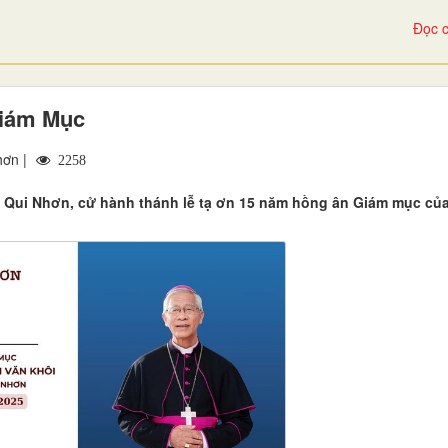
Đọc c
Giám Mục
hơn |
2258
oà Qui Nhơn, cử hành thánh lễ tạ ơn 15 năm hồng ân Giám mục củ