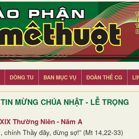
DÒNG TU
BAN MỤC VỤ
ĐOÀN THỂ CG
LI
TIN MỪNG CHÚA NHẬT - LỄ TRỌNG
 XIX Thường Niên - Năm A
, chính Thầy đây, đừng sợ!” (Mt 14,22-33)