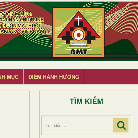
NH MỤC
ĐIỂM HÀNH HƯƠNG
TÌM KIẾM