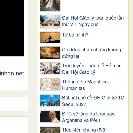
Đại Hội Giáo lý toàn quốc lần
thứ VII -Ngày cuối
Từ bỏ mình?
Có dừng chân nhưng không
đứng lại
Trực tuyến Thánh lễ Bế mạc
Đại Hội Giáo Lý
inhon.net
Thông điệp Magnifica
Humanitas
Bài hát chủ đề ĐH Giới trẻ TG
Seoul 2027
ĐTC sẽ tông du Uruguay,
Argentina và Pêru
Tiếp kiến chung (5/8)