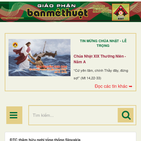
TRANG NHẤT
GIỚI THIỆU
GIÁO XỨ
TIN MỪNG CHÚA NHẬT - LỄ
DÒNG TU
TRỌNG
BAN MỤC VỤ
Chúa Nhật XIX Thường Niên -
Năm A
ĐOÀN THỂ CG
“Cứ yên tâm, chính Thầy đây, đừng
sợ!” (Mt 14,22-33)
LINH MỤC
Đọc các tin khác ➥
ĐIỂM HÀNH HƯƠNG
ĐTC thăm hữu nghị tổng thống Slovakia