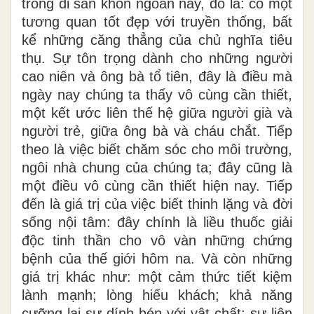
trong di sản khôn ngoan này, đó là: có một
tương quan tốt đẹp với truyền thống, bất
kể những căng thẳng của chủ nghĩa tiêu
thụ. Sự tôn trọng dành cho những người
cao niên và ông bà tổ tiên, đây là điều mà
ngày nay chúng ta thấy vô cùng cần thiết,
một kết ước liên thế hệ giữa người già và
người trẻ, giữa ông bà và cháu chắt. Tiếp
theo là việc biết chăm sóc cho môi trường,
ngôi nhà chung của chúng ta; đây cũng là
một điều vô cùng cần thiết hiện nay. Tiếp
đến là giá trị của việc biết thinh lặng và đời
sống nội tâm: đây chính là liều thuốc giải
độc tinh thần cho vô vàn những chứng
bệnh của thế giới hôm na. Và còn những
giá trị khác như: một cảm thức tiết kiệm
lành mạnh; lòng hiếu khách; khả năng
cưỡng lại sự dính bén với vật chất; sự liên