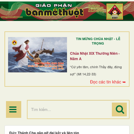
TRANG NHẤT
GIỚI THIỆU
GIÁO XỨ
TIN MỪNG CHÚA NHẬT - LỄ
DÒNG TU
TRỌNG
BAN MỤC VỤ
Chúa Nhật XIX Thường Niên -
Năm A
ĐOÀN THỂ CG
“Cứ yên tâm, chính Thầy đây, đừng
sợ!” (Mt 14,22-33)
LINH MỤC
Đọc các tin khác ➥
ĐIỂM HÀNH HƯƠNG
Đức Thánh Cha gặp gỡ đại kết và liên tôn