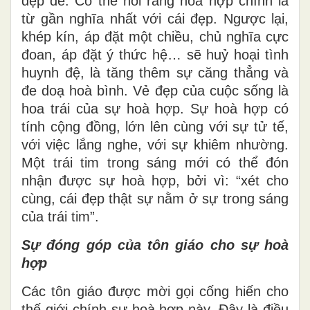
đẹp đẽ. Có thể nói rằng hoà hợp chính là
từ gần nghĩa nhất với cái đẹp. Ngược lại,
khép kín, áp đặt một chiều, chủ nghĩa cực
đoan, áp đặt ý thức hệ… sẽ huỷ hoại tình
huynh đệ, là tăng thêm sự căng thẳng và
đe doạ hoà bình. Vẻ đẹp của cuộc sống là
hoa trái của sự hoà hợp. Sự hoà hợp có
tính cộng đồng, lớn lên cùng với sự tử tế,
với việc lắng nghe, với sự khiêm nhường.
Một trái tim trong sáng mới có thể đón
nhận được sự hoà hợp, bởi vì: “xét cho
cùng, cái đẹp thật sự nằm ở sự trong sáng
của trái tim”.
Sự đóng góp của tôn giáo cho sự hoà
hợp
Các tôn giáo được mời gọi cống hiến cho
thế giới chính sự hoà hợp này. Đây là điều