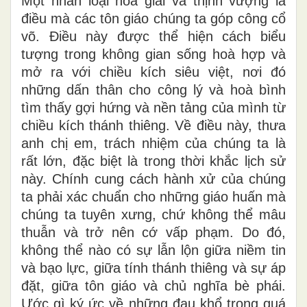
Một nhân loại hoà giải và thịnh vượng là
điều mà các tôn giáo chúng ta góp công cổ
võ. Điều này được thể hiện cách biểu
tượng trong không gian sống hoà hợp và
mở ra với chiều kích siêu việt, nơi đó
những dấn thân cho công lý và hoà bình
tìm thấy gợi hứng và nền tảng của mình từ
chiều kích thánh thiêng. Về điều này, thưa
anh chị em, trách nhiệm của chúng ta là
rất lớn, đặc biệt là trong thời khắc lịch sử
này. Chính cung cách hành xử của chúng
ta phải xác chuẩn cho những giáo huấn mà
chúng ta tuyên xưng, chứ không thể mâu
thuẫn và trở nên cớ vấp phạm. Do đó,
không thể nào có sự lẫn lộn giữa niềm tin
và bạo lực, giữa tính thánh thiêng và sự áp
đặt, giữa tôn giáo và chủ nghĩa bè phái.
Ước gì ký ức về những đau khổ trong quá