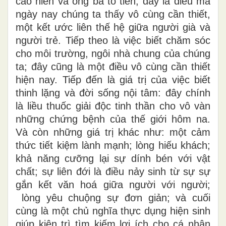
cao niên và ông bà tổ tiên, đây là điều mà
ngày nay chúng ta thấy vô cùng cần thiết,
một kết ước liên thế hệ giữa người già và
người trẻ. Tiếp theo là việc biết chăm sóc
cho môi trường, ngôi nhà chung của chúng
ta; đây cũng là một điều vô cùng cần thiết
hiện nay. Tiếp đến là giá trị của việc biết
thinh lặng và đời sống nội tâm: đây chính
là liều thuốc giải độc tinh thần cho vô vàn
những chứng bệnh của thế giới hôm na.
Và còn những giá trị khác như: một cảm
thức tiết kiệm lành mạnh; lòng hiếu khách;
khả năng cưỡng lại sự dính bén với vật
chất; sự liên đới là điều nảy sinh từ sự sự
gắn kết văn hoá giữa người với người;
lòng yêu chuộng sự đơn giản; và cuối
cùng là một chủ nghĩa thực dụng hiện sinh
giúp kiên trì tìm kiếm lợi ích cho cá nhân