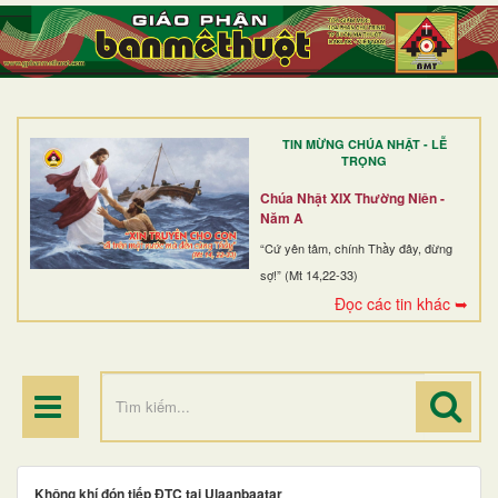
TRANG NHẤT
GIỚI THIỆU
GIÁO XỨ
TIN MỪNG CHÚA NHẬT - LỄ
DÒNG TU
TRỌNG
BAN MỤC VỤ
Chúa Nhật XIX Thường Niên -
Năm A
ĐOÀN THỂ CG
“Cứ yên tâm, chính Thầy đây, đừng
sợ!” (Mt 14,22-33)
LINH MỤC
Đọc các tin khác ➥
ĐIỂM HÀNH HƯƠNG
Không khí đón tiếp ĐTC tại Ulaanbaatar