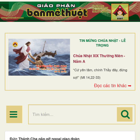
TRANG NHẤT
GIỚI THIỆU
GIÁO XỨ
TIN MỪNG CHÚA NHẬT - LỄ
DÒNG TU
TRỌNG
BAN MỤC VỤ
Chúa Nhật XIX Thường Niên -
Năm A
ĐOÀN THỂ CG
“Cứ yên tâm, chính Thầy đây, đừng
sợ!” (Mt 14,22-33)
LINH MỤC
Đọc các tin khác ➥
ĐIỂM HÀNH HƯƠNG
Đức Thánh Cha gặp gỡ ngoại giao đoàn