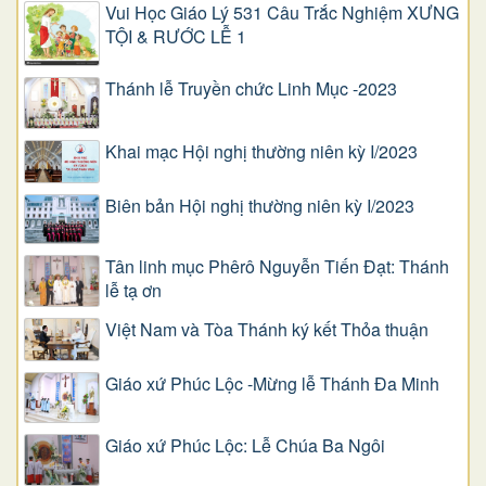
Vui Học Giáo Lý 531 Câu Trắc Nghiệm XƯNG
TỘI & RƯỚC LỄ 1
Thánh lễ Truyền chức Linh Mục -2023
Khai mạc Hội nghị thường niên kỳ I/2023
Biên bản Hội nghị thường niên kỳ I/2023
Tân linh mục Phêrô Nguyễn Tiến Đạt: Thánh
lễ tạ ơn
Việt Nam và Tòa Thánh ký kết Thỏa thuận
Giáo xứ Phúc Lộc -Mừng lễ Thánh Đa Minh
Giáo xứ Phúc Lộc: Lễ Chúa Ba Ngôi