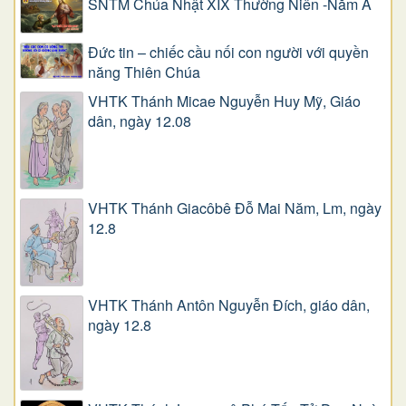
SNTM Chúa Nhật XIX Thường Niên -Năm A
Đức tin – chiếc cầu nối con người với quyền
năng Thiên Chúa
VHTK Thánh Micae Nguyễn Huy Mỹ, Giáo
dân, ngày 12.08
VHTK Thánh Giacôbê Ðỗ Mai Năm, Lm, ngày
12.8
VHTK Thánh Antôn Nguyễn Ðích, giáo dân,
ngày 12.8