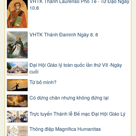
VHTK Thánh Laurensô Phó Tế - Tử Đạo Ngày
10.8
VHTK Thánh Đaminh Ngày 8. 8
Đại Hội Giáo lý toàn quốc lần thứ VII -Ngày
cuối
Từ bỏ mình?
Có dừng chân nhưng không đứng lại
Trực tuyến Thánh lễ Bế mạc Đại Hội Giáo Lý
Thông điệp Magnifica Humanitas