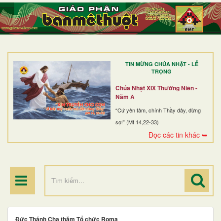
TRANG NHẤT
GIỚI THIỆU
GIÁO XỨ
TIN MỪNG CHÚA NHẬT - LỄ
DÒNG TU
TRỌNG
BAN MỤC VỤ
Chúa Nhật XIX Thường Niên -
Năm A
ĐOÀN THỂ CG
“Cứ yên tâm, chính Thầy đây, đừng
sợ!” (Mt 14,22-33)
LINH MỤC
Đọc các tin khác ➥
ĐIỂM HÀNH HƯƠNG
Đức Thánh Cha thăm Tổ chức Roma