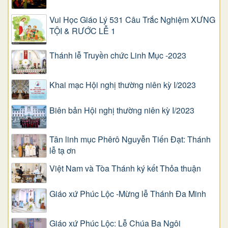
Vui Học Giáo Lý 531 Câu Trắc Nghiệm XƯNG
TỘI & RƯỚC LỄ 1
Thánh lễ Truyền chức Linh Mục -2023
Khai mạc Hội nghị thường niên kỳ I/2023
Biên bản Hội nghị thường niên kỳ I/2023
Tân linh mục Phêrô Nguyễn Tiến Đạt: Thánh
lễ tạ ơn
Việt Nam và Tòa Thánh ký kết Thỏa thuận
Giáo xứ Phúc Lộc -Mừng lễ Thánh Đa Minh
Giáo xứ Phúc Lộc: Lễ Chúa Ba Ngôi