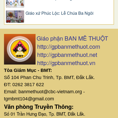
Giáo xứ Phúc Lộc: Lễ Chúa Ba Ngôi
Giáo phận BAN MÊ THUỘT
http://gpbanmethuot.com
http://gpbanmethuot.net
http://gpbanmethuot.vn
Tòa Giám Mục - BMT:
Số 104 Phan Chu Trinh, Tp. BMT, Đắk Lắk.
ĐT: 0262 3817 622
Email: banmethuot@cbc-vietnam.org -
tgmbmt104@gmail.com
Văn phòng Truyền Thông:
Số 01 Trần Hưng Đạo, Tp. BMT, Đắk Lắk.