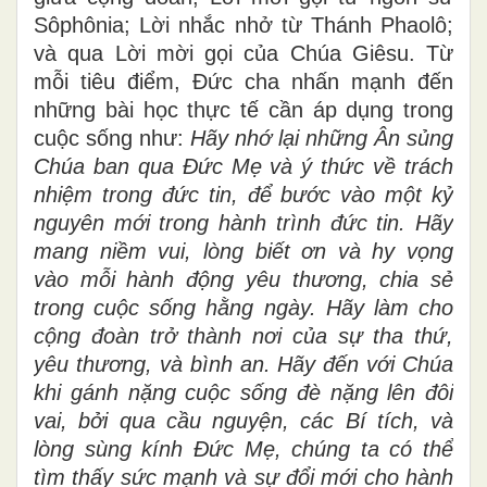
Sôphônia; Lời nhắc nhở từ Thánh Phaolô;
và qua Lời mời gọi của Chúa Giêsu. Từ
mỗi tiêu điểm, Đức cha nhấn mạnh đến
những bài học thực tế cần áp dụng trong
cuộc sống như:
Hãy nhớ lại những Ân sủng
Chúa ban qua Đức Mẹ và ý thức về trách
nhiệm trong đức tin, để bước vào một kỷ
nguyên mới trong hành trình đức tin. Hãy
mang niềm vui, lòng biết ơn và hy vọng
vào mỗi hành động yêu thương, chia sẻ
trong cuộc sống hằng ngày. Hãy làm cho
cộng đoàn trở thành nơi của sự tha thứ,
yêu thương, và bình an. Hãy đến với Chúa
khi gánh nặng cuộc sống đè nặng lên đôi
vai, bởi qua cầu nguyện, các Bí tích, và
lòng sùng kính Đức Mẹ, chúng ta có thể
tìm thấy sức mạnh và sự đổi mới cho hành