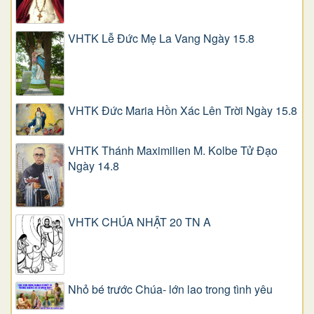
VHTK Lễ Đức Mẹ La Vang Ngày 15.8
VHTK Đức Maria Hồn Xác Lên Trời Ngày 15.8
VHTK Thánh Maximilien M. Kolbe Tử Đạo
Ngày 14.8
VHTK CHÚA NHẬT 20 TN A
Nhỏ bé trước Chúa- lớn lao trong tình yêu