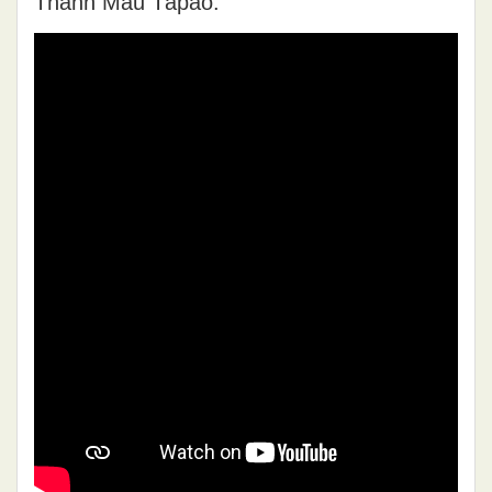
Thánh Mẫu Tàpao.