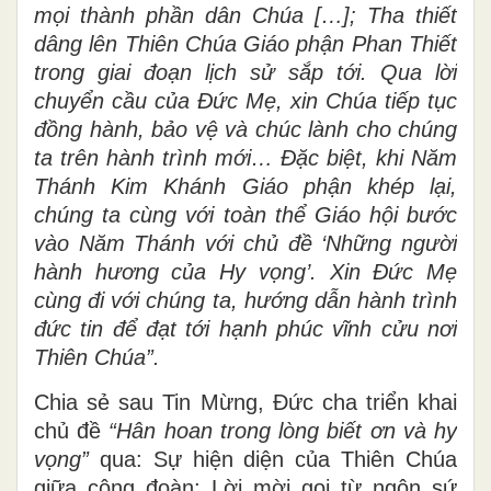
mọi thành phần dân Chúa […]; Tha thiết
dâng lên Thiên Chúa Giáo phận Phan Thiết
trong giai đoạn lịch sử sắp tới. Qua lời
chuyển cầu của Đức Mẹ, xin Chúa tiếp tục
đồng hành, bảo vệ và chúc lành cho chúng
ta trên hành trình mới… Đặc biệt, khi Năm
Thánh Kim Khánh Giáo phận khép lại,
chúng ta cùng với toàn thể Giáo hội bước
vào Năm Thánh với chủ đề ‘Những người
hành hương của Hy vọng’. Xin Đức Mẹ
cùng đi với chúng ta, hướng dẫn hành trình
đức tin để đạt tới hạnh phúc vĩnh cửu nơi
Thiên Chúa”.
Chia sẻ sau Tin Mừng, Đức cha triển khai
chủ đề
“Hân hoan trong lòng biết ơn và hy
vọng”
qua: Sự hiện diện của Thiên Chúa
giữa cộng đoàn; Lời mời gọi từ ngôn sứ