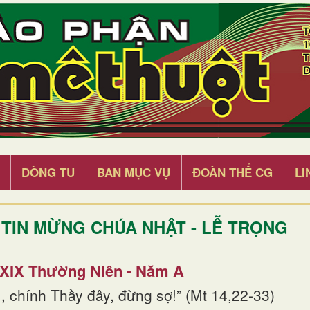
DÒNG TU
BAN MỤC VỤ
ĐOÀN THỂ CG
LI
TIN MỪNG CHÚA NHẬT - LỄ TRỌNG
 XIX Thường Niên - Năm A
, chính Thầy đây, đừng sợ!” (Mt 14,22-33)