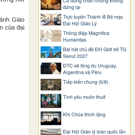
Có dừng chân nhưng không
đứng lại
Trực tuyến Thánh lễ Bế mạc
ánh Giáo
Đại Hội Giáo Lý
m của đại
Thông điệp Magnifica
Humanitas
Bài hát chủ đề ĐH Giới trẻ TG
Seoul 2027
ĐTC sẽ tông du Uruguay,
Argentina và Pêru
Tiếp kiến chung (5/8)
Tình yêu muôn thuở
Khi Chúa thinh lặng
Đại Hội Giáo lý toàn quốc lần