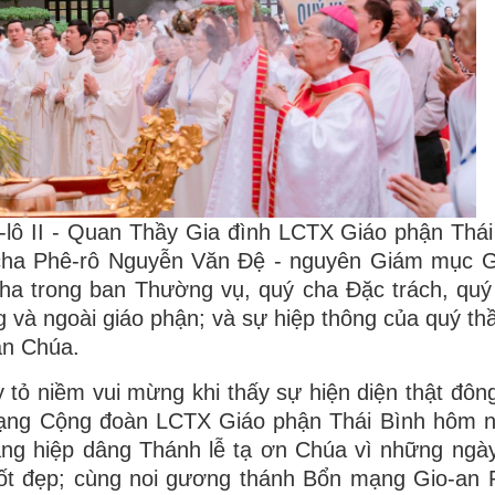
lô II - Quan Thầy Gia đình LCTX Giáo phận Thái
 cha Phê-rô Nguyễn Văn Đệ - nguyên Giám mục G
cha trong ban Thường vụ, quý cha Đặc trách, quý
và ngoài giáo phận; và sự hiệp thông của quý thầ
ân Chúa.
y tỏ niềm vui mừng khi thấy sự hiện diện thật đôn
mạng Cộng đoàn LCTX Giáo phận Thái Bình hôm n
ng hiệp dâng Thánh lễ tạ ơn Chúa vì những ngày
ốt đẹp; cùng noi gương thánh Bổn mạng Gio-an P