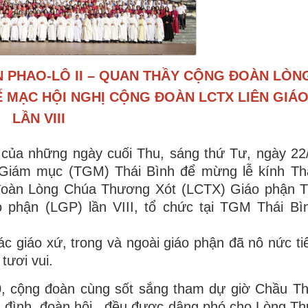
N PHAO-LÔ II – QUAN THẦY CỘNG ĐOÀN LÒN
Ế MẠC HỘI NGHỊ CỘNG ĐOÀN LCTX LIÊN GIÁ
LẦN VIII
h của những ngày cuối Thu, sáng thứ Tư, ngày 22
 Giám mục (TGM) Thái Bình để mừng lễ kính Th
đoàn Lòng Chúa Thương Xót (LCTX) Giáo phận T
phận (LGP) lần VIII, tổ chức tại TGM Thái Bì
 giáo xứ, trong và ngoài giáo phận đã nô nức ti
tươi vui.
00, cộng đoàn cùng sốt sắng tham dự giờ Chầu T
a đình, đoàn hội.. đều được dâng phó cho Lòng T