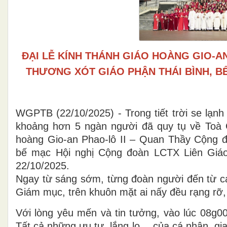
ĐẠI LỄ KÍNH THÁNH GIÁO HOÀNG GIO-A
THƯƠNG XÓT GIÁO PHẬN THÁI BÌNH, B
WGPTB (22/10/2025) - Trong tiết trời se lạn
khoảng hơn 5 ngàn người đã quy tụ về Toà
hoàng Gio-an Phao-lô II – Quan Thầy Cộng 
bế mạc Hội nghị Cộng đoàn LCTX Liên Giáo 
22/10/2025.
Ngay từ sáng sớm, từng đoàn người đến từ các
Giám mục, trên khuôn mặt ai nấy đều rạng rỡ, 
Với lòng yêu mến và tin tưởng, vào lúc 08g
Tất cả những ưu tư, lắng lo… của cá nhân, gi