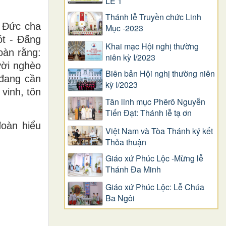
LỄ 1
Thánh lễ Truyền chức Linh
, Đức cha
Mục -2023
ót - Đấng
Khai mạc Hội nghị thường
oàn rằng:
niên kỳ I/2023
ười nghèo
Biên bản Hội nghị thường niên
 đang cần
kỳ I/2023
vinh, tôn
Tân linh mục Phêrô Nguyễn
Tiến Đạt: Thánh lễ tạ ơn
đoàn hiểu
Việt Nam và Tòa Thánh ký kết
Thỏa thuận
Giáo xứ Phúc Lộc -Mừng lễ
Thánh Đa Minh
Giáo xứ Phúc Lộc: Lễ Chúa
Ba Ngôi