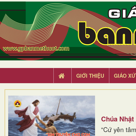
GIỚI THIỆU
GIÁO XỨ
Chúa Nhật
“Cứ yên tâm