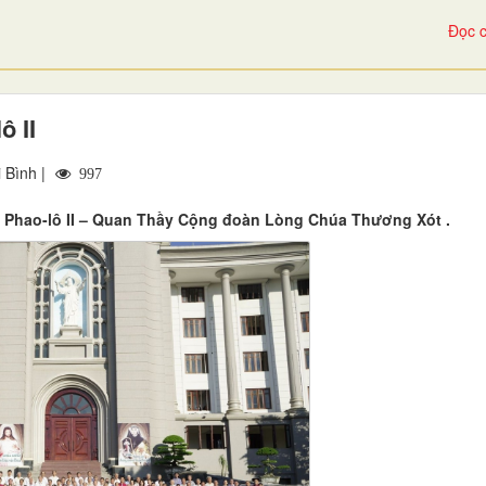
Đọc c
ô II
 Bình |
997
 Phao-lô II – Quan Thầy Cộng đoàn Lòng Chúa Thương Xót .