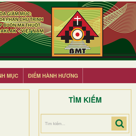
NH MỤC
ĐIỂM HÀNH HƯƠNG
TÌM KIẾM