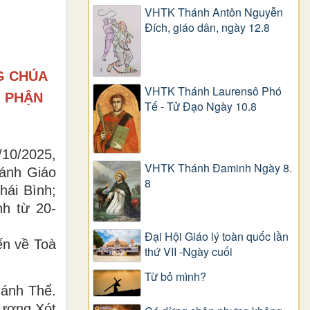
VHTK Thánh Antôn Nguyễn
Ðích, giáo dân, ngày 12.8
G CHÚA
VHTK Thánh Laurensô Phó
O PHẬN
Tế - Tử Đạo Ngày 10.8
/10/2025,
VHTK Thánh Đaminh Ngày 8.
ánh Giáo
8
hái Bình;
nh từ 20-
Đại Hội Giáo lý toàn quốc lần
ến về Toà
thứ VII -Ngày cuối
Từ bỏ mình?
hánh Thể.
hương Xót