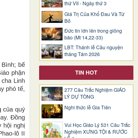
thứ VII - Ngày thứ 3
Giá Trị Của Khổ Ðau Và Từ
Bỏ
Đức tin lớn lên trong giông
bão (Mt 14,22-33)
LBT: Thánh lễ Cầu nguyện
tháng Tám 2026
 Bình; bế
TIN HOT
iáo phận
 cha Linh
y phó tế,
277 Câu Trắc Nghiệm GIÁO
LÝ DỰ TÒNG
Nghi thức lễ Gia Tiên
g của quý
ay. Đồng
Vui Học Giáo Lý 531 Câu Trắc
 hội nghị
Nghiệm XƯNG TỘI & RƯỚC
hao-lô II