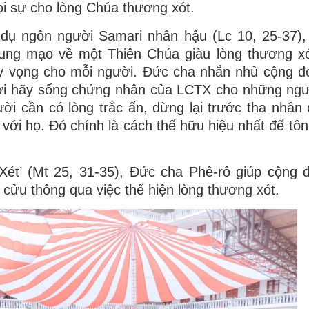
ọi sự cho lòng Chúa thương xót.
về dụ ngôn người Samari nhân hậu (Lc 10, 25-37)
 dung mạo về một Thiên Chúa giàu lòng thương x
hy vọng cho mỗi người. Đức cha nhắn nhủ cộng đ
ười hãy sống chứng nhân của LCTX cho những ng
gười cần có lòng trắc ẩn, dừng lại trước tha nhân
với họ. Đó chính là cách thế hữu hiệu nhất để tôn 
ét’ (Mt 25, 31-35), Đức cha Phê-rô giúp cộng 
cửu thông qua việc thể hiện lòng thương xót.