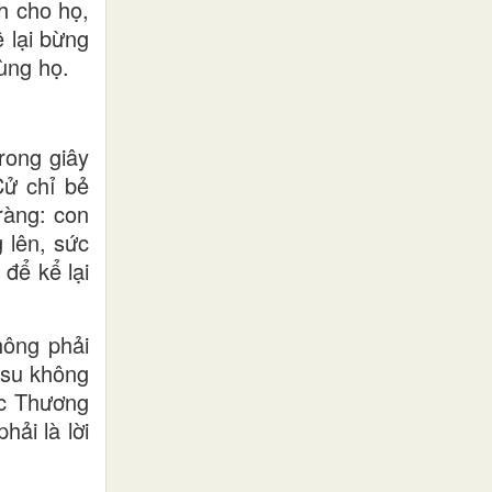
nh cho họ,
 lại bừng
cùng họ.
rong giây
Cử chỉ bẻ
ràng: con
 lên, sức
 để kể lại
hông phải
êsu không
ộc Thương
ải là lời