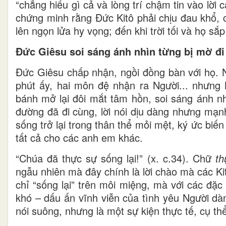
“chẳng hiểu gì cả và lòng trí chậm tin vào lời 
chứng minh rằng Đức Kitô phải chịu đau khổ, ch
lên ngọn lửa hy vọng; đến khi trời tối và họ sắ
Đức Giêsu soi sáng ánh nhìn từng bị mờ đi 
Đức Giêsu chấp nhận, ngồi đồng bàn với họ. N
phút ấy, hai môn đệ nhận ra Người... nhưng 
bánh mở lại đôi mắt tâm hồn, soi sáng ánh nh
đường đã đi cùng, lời nói dịu dàng nhưng mạn
sống trở lại trong thân thể mỏi mệt, ký ức biến 
tất cả cho các anh em khác.
“Chúa đã thực sự sống lại!” (x. c.34). Chữ
th
ngẫu nhiên mà đây chính là lời chào mà các K
chỉ “sống lại” trên môi miệng, mà với các đặ
khó – dấu ấn vĩnh viễn của tình yêu Người dà
nói suông, nhưng là một sự kiện thực tế, cụ th