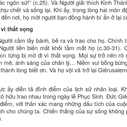
các ngôn sứ!” (c.25). Và Người giải thích Kinh Thá
ịu chết và sống lại. Khi ấy, trong lòng hai môn đệ
p đến nơi, họ mời người bạn đồng hành bí ẩn ở lại 
vì thất vọng
gười cầm lấy bánh, bẻ ra và trao cho họ. Chính t
Người liền biến mất khỏi tầm mắt họ (c.30-31). 
ìn từng bị mờ đi vì thất vọng. Mọi sự trở nên rõ 
h mẽ, ánh sáng của chân lý... Niềm vui bỗng bừng
thành lòng biết ơn. Và họ vội vã trở lại Giêrusalem
ực
ấy diễn tả đỉnh điểm của lịch sử nhân loại. K
itô hữu trao nhau trong ngày lễ Phục Sinh. Đức Gi
c điểm, với thân xác mang những dấu tích của cu
nh cho chúng ta. Chiến thắng của sự sống không ph
ể.