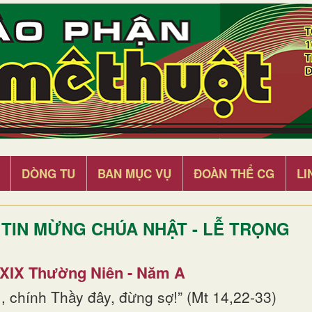
DÒNG TU
BAN MỤC VỤ
ĐOÀN THỂ CG
LI
TIN MỪNG CHÚA NHẬT - LỄ TRỌNG
 XIX Thường Niên - Năm A
, chính Thầy đây, đừng sợ!” (Mt 14,22-33)