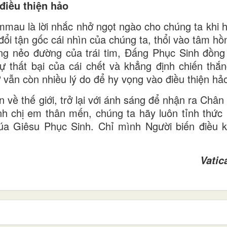
điều thiện hảo
au là lời nhắc nhở ngọt ngào cho chúng ta khi h
ổi tận gốc cái nhìn của chúng ta, thổi vào tâm hồ
ng nẻo đường của trái tim, Đấng Phục Sinh đồng
ự thất bại của cái chết và khẳng định chiến thắ
 vẫn còn nhiều lý do để hy vọng vào điều thiện hả
 về thế giới, trở lại với ánh sáng để nhận ra Chân
h chị em thân mến, chúng ta hãy luôn tỉnh thức
úa Giêsu Phục Sinh. Chỉ mình Người biến điều 
Vati