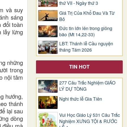
thứ VII - Ngày thứ 3
ắm và suy
Giá Trị Của Khổ Ðau Và Từ
 ánh sáng
Bỏ
 đổi toàn
Đức tin lớn lên trong giông
 lẫy lừng
bão (Mt 14,22-33)
LBT: Thánh lễ Cầu nguyện
tháng Tám 2026
ong những
TIN HOT
ười trong
o nội tâm
277 Câu Trắc Nghiệm GIÁO
LÝ DỰ TÒNG
ng hướng,
Nghi thức lễ Gia Tiên
heo thánh
ể lại sau
Vui Học Giáo Lý 531 Câu Trắc
hững dòng
Nghiệm XƯNG TỘI & RƯỚC
i điều mà