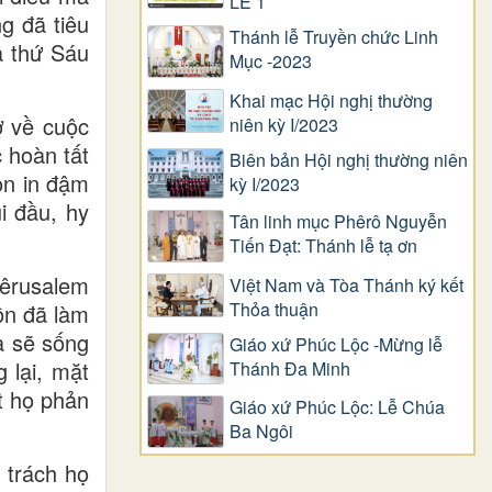
LỄ 1
ng đã tiêu
Thánh lễ Truyền chức Linh
a thứ Sáu
Mục -2023
Khai mạc Hội nghị thường
ở về cuộc
niên kỳ I/2023
 hoàn tất
Biên bản Hội nghị thường niên
òn in đậm
kỳ I/2023
i đầu, hy
Tân linh mục Phêrô Nguyễn
Tiến Đạt: Thánh lễ tạ ơn
iêrusalem
Việt Nam và Tòa Thánh ký kết
Thỏa thuận
ồn đã làm
a sẽ sống
Giáo xứ Phúc Lộc -Mừng lễ
 lại, mặt
Thánh Đa Minh
t họ phản
Giáo xứ Phúc Lộc: Lễ Chúa
Ba Ngôi
 trách họ