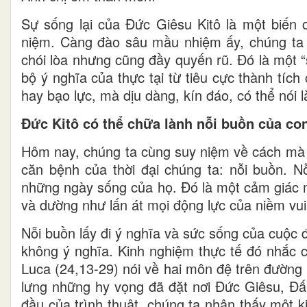
Sự sống lại của Đức Giêsu Kitô là một biế
niệm. Càng đào sâu mầu nhiệm ấy, chúng ta c
chói lòa nhưng cũng đầy quyến rũ. Đó là một “
bộ ý nghĩa của thực tại từ tiêu cực thành tích
hay bạo lực, mà dịu dàng, kín đáo, có thể nói 
Đức Kitô có thể chữa lành nỗi buồn của co
Hôm nay, chúng ta cùng suy niệm về cách mà s
căn bệnh của thời đại chúng ta: nỗi buồn. N
những ngày sống của họ. Đó là một cảm giác mo
và dường như lấn át mọi động lực của niềm vui
Nỗi buồn lấy đi ý nghĩa và sức sống của cuộc 
không ý nghĩa. Kinh nghiệm thực tế đó nhắc c
Luca (24,13-29) nói về hai môn đệ trên đường
lưng những hy vọng đã đặt nơi Đức Giêsu, Đấ
đầu của trình thuật, chúng ta nhận thấy một 