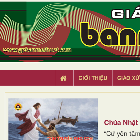
GIỚI THIỆU
GIÁO XỨ
Chúa Nhật
“Cứ yên tâm