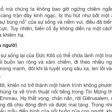
n cố mà chúng ta không bao giờ ngừng chiêm ng
àng tràn đầy kinh ngạc, bị thu hút như bởi một
sự bùng nổ” của sự sống và niềm vui, điều đã biến
 cực. Tuy nhiên, biến cố ấy không diễn ra một cách
là khiêm hạ.
n người
ự sống lại của Đức Kitô có thể chữa lành một tr
ỗi buồn lan rộng và xâm chiếm, đi theo nhiều ng
ng manh, đôi khi là tuyệt vọng sâu xa, len lỏi và
.
đời, khiến nó trở thành một hành trình không phươ
húng ta về trình thuật nổi tiếng trong Tin Mừng t
 Emmau. Họ thất vọng, chán nản, rời Giêrusalem, đ
ng đã chịu đóng đinh và được mai táng. Trong n
kiểu mẫu điển hình của nỗi buồn của con người: kh