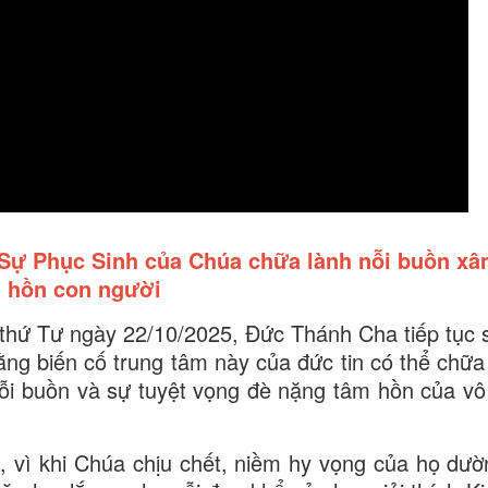
: Sự Phục Sinh của Chúa chữa lành nỗi buồn x
 hồn con người
ng thứ Tư ngày 22/10/2025, Đức Thánh Cha tiếp tục
rằng biến cố trung tâm này của đức tin có thể chữa
nỗi buồn và sự tuyệt vọng đè nặng tâm hồn của vô
ì khi Chúa chịu chết, ​​niềm hy vọng của họ dườ