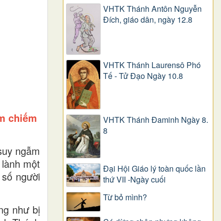
VHTK Thánh Antôn Nguyễn
Ðích, giáo dân, ngày 12.8
VHTK Thánh Laurensô Phó
Tế - Tử Đạo Ngày 10.8
âm chiếm
VHTK Thánh Đaminh Ngày 8.
8
 suy ngẫm
 lành một
Đại Hội Giáo lý toàn quốc lần
 số người
thứ VII -Ngày cuối
Từ bỏ mình?
ng như bị