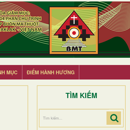
NH MỤC
ĐIỂM HÀNH HƯƠNG
TÌM KIẾM