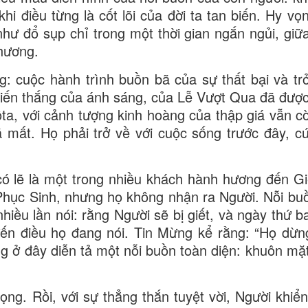
hi điều từng là cốt lõi của đời ta tan biến. Hy vọ
như đổ sụp chỉ trong một thời gian ngắn ngủi, giữ
thương.
g: cuộc hành trình buồn bã của sự thất bại và tr
hiến thắng của ánh sáng, của Lễ Vượt Qua đã được
gôta, với cảnh tượng kinh hoàng của thập giá vẫn c
ã mất. Họ phải trở về với cuộc sống trước đây, cú
có lẽ là một trong nhiều khách hành hương đến G
Phục Sinh, nhưng họ không nhận ra Người. Nỗi bu
iều lần nói: rằng Người sẽ bị giết, và ngày thứ b
đến điều họ đang nói. Tin Mừng kể rằng: “Họ dừng
ng ở đây diễn tả một nỗi buồn toàn diện: khuôn mặ
ọng. Rồi, với sự thẳng thắn tuyệt vời, Người khiển