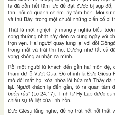
ta đã dồn hết tâm lực để đạt được bị sụp đổ, k
tan, nỗi cô quạnh chiếm lấy tâm hồn. Mọi sự 
và thứ Bảy, trong một chuỗi những biến cố bi 
Thật là một nghịch lý mang ý nghĩa biểu tượn
sống thường nhật này diễn ra cùng ngày với c
trọn vẹn. Hai người quay lưng lại với đồi Gôn
trong mắt và trái tim họ. Dường như tất cả đ
vọng không ai nhận ra mình.
Rồi một người lữ khách đến gần hai môn đệ, 
tham dự lễ Vượt Qua. Đó chính là Đức Giêsu 
mờ đôi mắt họ, xóa nhòa lời hứa mà Thầy đã nh
lại. Người khách lạ đến gần, tỏ ra quan tâm 
buồn rầu
” (Lc 24,17). Tính từ Hy Lạp được dù
chiếu sự tê liệt của linh hồn.
Đức Giêsu lắng nghe, để họ trút hết nỗi thất v