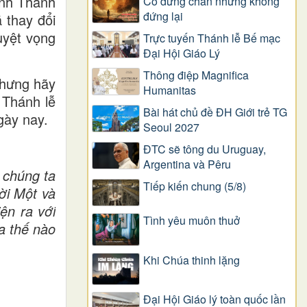
inh Thánh
Có dừng chân nhưng không
đứng lại
 thay đổi
uyệt vọng
Trực tuyến Thánh lễ Bế mạc
Đại Hội Giáo Lý
Thông điệp Magnifica
nhưng hãy
Humanitas
 Thánh lễ
Bài hát chủ đề ĐH Giới trẻ TG
gày nay.
Seoul 2027
ĐTC sẽ tông du Uruguay,
Argentina và Pêru
 chúng ta
Tiếp kiến chung (5/8)
ời Một và
ện ra với
Tình yêu muôn thuở
a thế nào
Khi Chúa thinh lặng
Đại Hội Giáo lý toàn quốc lần