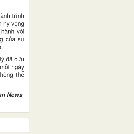
ành trình
n hy vọng
 hành với
ng của sự
o.
 lý đã cứu
 mỗi ngày
không thể
can News