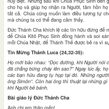
hủy diệt. Nhưng sau khi Chúa Phục Sinh đến g
cho họ và giúp họ nhận ra Người, tâm hồn họ 
tất cả. Chúa cũng muốn làm điều tương tự ch
mà chúng ta có thể đang cảm thấy.
Đức Thánh Cha khích lệ các tín hữu đừng để 
để Chúa Kitô Phục Sinh đồng hành và soi sáng
mỗi Chúa Nhật, để Thánh Thể được bẻ ra vì sự 
Tin Mừng Thánh Luca (24,32-35):
Họ mới bảo nhau: “Dọc đường, khi Người nói c
đã chẳng bừng cháy lên sao?” Ngay lúc ấy, họ
các bạn hữu đang tụ họp tại đó. Những người n
ông Simôn”. Còn hai ông thì thuật lại những g
khi Người bẻ bánh.
Bài giáo lý Đức Thánh Cha
Anh chị em thân mến!