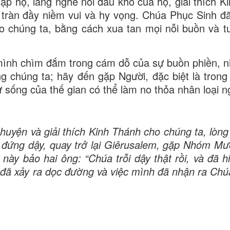
ặp họ, lắng nghe nỗi đau khổ của họ, giải thích K
tràn đầy niềm vui và hy vọng. Chúa Phục Sinh đã
o chúng ta, bằng cách xua tan mọi nỗi buồn và t
mình chìm đắm trong cám dỗ của sự buồn phiền, 
 chúng ta; hãy đến gặp Người, đặc biệt là trong
sống của thế gian có thể làm no thỏa nhân loại n
huyện và giải thích Kinh Thánh cho chúng ta, lòng
 đứng dậy, quay trở lại Giêrusalem, gặp Nhóm Mư
ày bảo hai ông: “Chúa trỗi dậy thật rồi, và đã hi
ì đã xảy ra dọc đường và việc mình đã nhận ra Chú