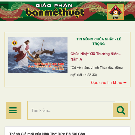
TRANG NHẤT
GIỚI THIỆU
GIÁO XỨ
TIN MỪNG CHÚA NHẬT - LỄ
DÒNG TU
TRỌNG
BAN MỤC VỤ
Chúa Nhật XIX Thường Niên -
Năm A
ĐOÀN THỂ CG
“Cứ yên tâm, chính Thầy đây, đừng
sợ!” (Mt 14,22-33)
LINH MỤC
Đọc các tin khác ➥
ĐIỂM HÀNH HƯƠNG
Thánh Giá mới của Nhà Thờ Đức Bà Sài Gòn