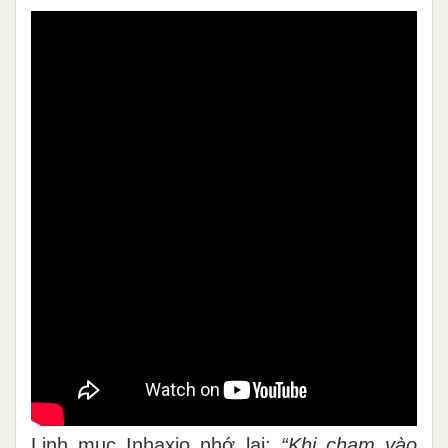
Linh mục Inhaxio nhớ lại:
“Khi chạm vào