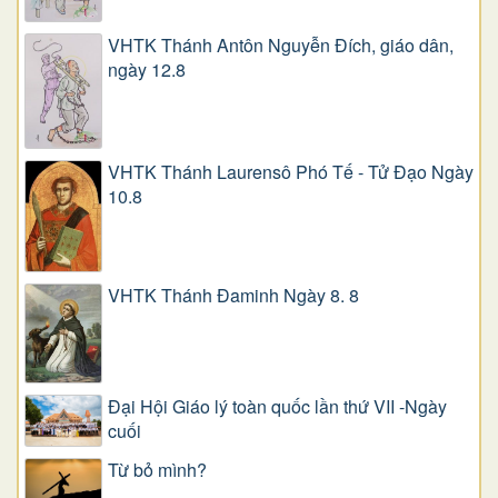
VHTK Thánh Antôn Nguyễn Ðích, giáo dân,
ngày 12.8
VHTK Thánh Laurensô Phó Tế - Tử Đạo Ngày
10.8
VHTK Thánh Đaminh Ngày 8. 8
Đại Hội Giáo lý toàn quốc lần thứ VII -Ngày
cuối
Từ bỏ mình?