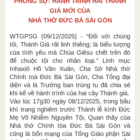
PHÓNG SỰ: HÀNH TRÌNH HAI THÁNH
GIÁ MỚI CỦA
NHÀ THỜ ĐỨC BÀ SÀI GÒN
WTGPSG (09/12/2025) - “Đối với chúng
tôi, Thánh Giá rất linh thiêng; là biểu tượng
của tình yêu mà Chúa Giêsu chết trên đó
để chuộc tội cho nhân loại.” Linh mục
Inhaxiô Hồ Văn Xuân, Cha Sở Nhà thờ
Chính toà Đức Bà Sài Gòn, Cha Tổng đại
diện và là Trưởng ban trùng tu đã chia sẻ
khi kể về hành trình của hai cây Thánh giá.
Vào lúc 17g30 ngày 08/12/2025, trong bầu
khí trang nghiêm trước Thánh lễ kính Đức
Mẹ Vô Nhiễm Nguyên Tội, Quan thầy của
Nhà thờ Chính tòa Đức Bà Sài Gòn và
cũng là bổn mạng của Tổng Giáo phận Sài