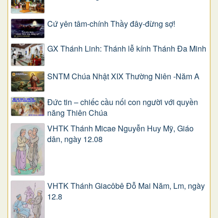
Cứ yên tâm-chính Thầy đây-đừng sợ!
GX Thánh Linh: Thánh lễ kính Thánh Đa Minh
SNTM Chúa Nhật XIX Thường Niên -Năm A
Đức tin – chiếc cầu nối con người với quyền
năng Thiên Chúa
VHTK Thánh Micae Nguyễn Huy Mỹ, Giáo
dân, ngày 12.08
VHTK Thánh Giacôbê Ðỗ Mai Năm, Lm, ngày
12.8