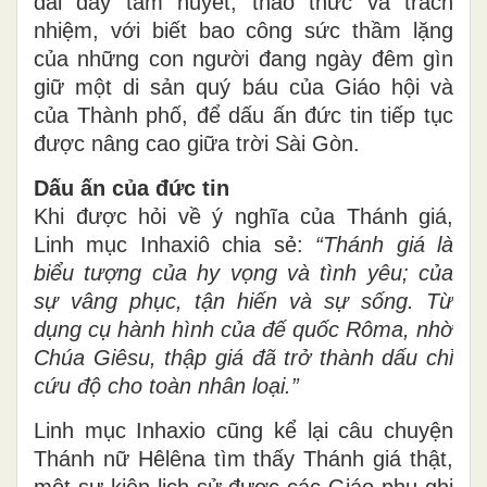
dài đầy tâm huyết, thao thức và trách
nhiệm, với biết bao công sức thầm lặng
của những con người đang ngày đêm gìn
giữ một di sản quý báu của Giáo hội và
của Thành phố, để dấu ấn đức tin tiếp tục
được nâng cao giữa trời Sài Gòn.
Dấu ấn của đức tin
Khi được hỏi về ý nghĩa của Thánh giá,
Linh mục Inhaxiô chia sẻ:
“Thánh giá là
biểu tượng của hy vọng và tình yêu; của
sự vâng phục, tận hiến và sự sống. Từ
dụng cụ hành hình của đế quốc Rôma, nhờ
Chúa Giêsu, thập giá đã trở thành dấu chỉ
cứu độ cho toàn nhân loại.”
Linh mục Inhaxio cũng kể lại câu chuyện
Thánh nữ Hêlêna tìm thấy Thánh giá thật,