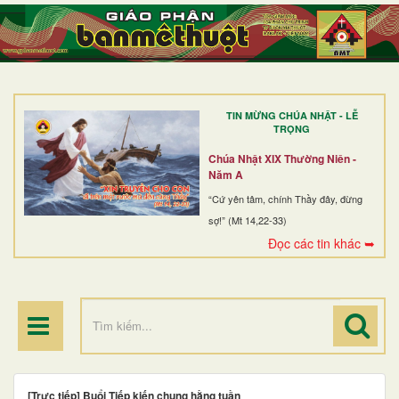
TRANG NHẤT
GIỚI THIỆU
GIÁO XỨ
TIN MỪNG CHÚA NHẬT - LỄ
DÒNG TU
TRỌNG
BAN MỤC VỤ
Chúa Nhật XIX Thường Niên -
Năm A
ĐOÀN THỂ CG
“Cứ yên tâm, chính Thầy đây, đừng
sợ!” (Mt 14,22-33)
LINH MỤC
Đọc các tin khác ➥
ĐIỂM HÀNH HƯƠNG
[Trực tiếp] Buổi Tiếp kiến chung hằng tuần