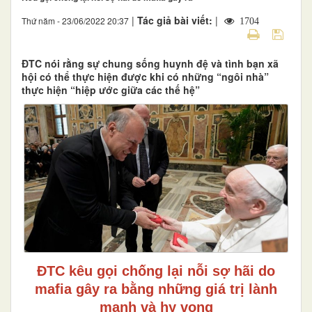
|
Tác giả bài viết:
|
Thứ năm - 23/06/2022 20:37
1704
ĐTC nói rằng sự chung sống huynh đệ và tình bạn xã
hội có thể thực hiện được khi có những “ngôi nhà”
thực hiện “hiệp ước giữa các thế hệ”
ĐTC kêu gọi chống lại nỗi sợ hãi do
mafia gây ra bằng những giá trị lành
mạnh và hy vọng