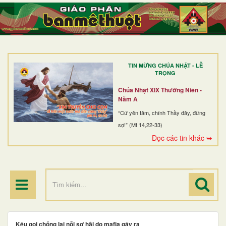
TRANG NHẤT
GIỚI THIỆU
GIÁO XỨ
TIN MỪNG CHÚA NHẬT - LỄ
DÒNG TU
TRỌNG
BAN MỤC VỤ
Chúa Nhật XIX Thường Niên -
Năm A
ĐOÀN THỂ CG
“Cứ yên tâm, chính Thầy đây, đừng
sợ!” (Mt 14,22-33)
LINH MỤC
Đọc các tin khác ➥
ĐIỂM HÀNH HƯƠNG
Kêu gọi chống lại nỗi sợ hãi do mafia gây ra