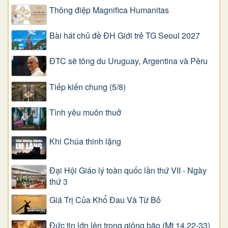
Thông điệp Magnifica Humanitas
Bài hát chủ đề ĐH Giới trẻ TG Seoul 2027
ĐTC sẽ tông du Uruguay, Argentina và Pêru
Tiếp kiến chung (5/8)
Tình yêu muôn thuở
Khi Chúa thinh lặng
Đại Hội Giáo lý toàn quốc lần thứ VII - Ngày
thứ 3
Giá Trị Của Khổ Ðau Và Từ Bỏ
Đức tin lớn lên trong giông bão (Mt 14,22-33)