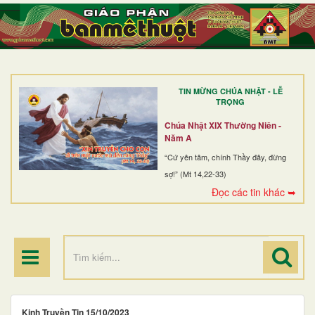
TRANG NHẤT
GIỚI THIỆU
GIÁO XỨ
TIN MỪNG CHÚA NHẬT - LỄ
DÒNG TU
TRỌNG
BAN MỤC VỤ
Chúa Nhật XIX Thường Niên -
Năm A
ĐOÀN THỂ CG
“Cứ yên tâm, chính Thầy đây, đừng
sợ!” (Mt 14,22-33)
LINH MỤC
Đọc các tin khác ➥
ĐIỂM HÀNH HƯƠNG
Kinh Truyền Tin 15/10/2023