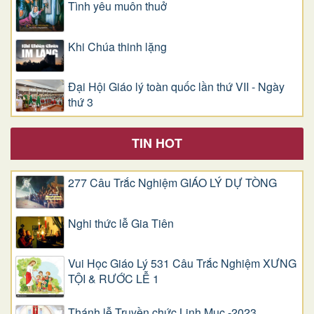
Tình yêu muôn thuở
Khi Chúa thinh lặng
Đại Hội Giáo lý toàn quốc lần thứ VII - Ngày
thứ 3
TIN HOT
277 Câu Trắc Nghiệm GIÁO LÝ DỰ TÒNG
Nghi thức lễ Gia Tiên
Vui Học Giáo Lý 531 Câu Trắc Nghiệm XƯNG
TỘI & RƯỚC LỄ 1
Thánh lễ Truyền chức Linh Mục -2023