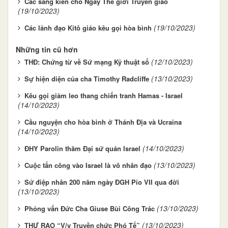
Các sáng kiến cho Ngày Thế giới Truyền giáo
(19/10/2023)
(19/10/2023)
Các lãnh đạo Kitô giáo kêu gọi hòa bình
Những tin cũ hơn
(12/10/2023)
THĐ: Chứng từ về Sứ mạng Kỹ thuật số
(13/10/2023)
Sự hiện diện của cha Timothy Radcliffe
Kêu gọi giảm leo thang chiến tranh Hamas - Israel
(14/10/2023)
Cầu nguyện cho hòa bình ở Thánh Địa và Ucraina
(14/10/2023)
(14/10/2023)
ĐHY Parolin thăm Đại sứ quán Israel
(13/10/2023)
Cuộc tấn công vào Israel là vô nhân đạo
Sứ điệp nhân 200 năm ngày ĐGH Pio VII qua đời
(13/10/2023)
(13/10/2023)
Phỏng vấn Đức Cha Giuse Bùi Công Trác
(13/10/2023)
THƯ RAO “V/v Truyền chức Phó Tế”