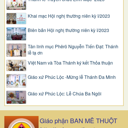
Khai mạc Hội nghị thường niên kỳ I/2023
Biên bản Hội nghị thường niên kỳ I/2023
Tân linh mục Phêrô Nguyễn Tiến Đạt: Thánh
lễ tạ ơn
Việt Nam và Tòa Thánh ký kết Thỏa thuận
Giáo xứ Phúc Lộc -Mừng lễ Thánh Đa Minh
Giáo xứ Phúc Lộc: Lễ Chúa Ba Ngôi
Giáo phận BAN MÊ THUỘT