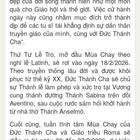
đẹp của đời sống thánh hiến như một món
quà cho Giáo hội và thế giới. Việc cử hành
ngày này cũng nhằm mục đích trở thành
dịp để các tu sĩ tái khẳng định sự dấn thân
truyền giáo của mình, cùng với Đức Thánh
Cha”.
Thứ Tư Lễ Tro, mở đầu Mùa Chay theo
nghi lễ Latinh, sẽ rơi vào ngày 18/2/2026.
Theo truyền thống lâu đời và được khôi
phục từ thế kỷ XX, Đức Thánh Cha sẽ chủ
sự Thánh lễ làm phép và xức tro tại Vương
cung thánh đường Thánh Sabina trên đồi
Aventino, sau cuộc rước sám hối khởi hành
từ nhà thờ Thánh Anselmô.
Cuối cùng, tuần tĩnh tâm Mùa Chay của
Đức Thánh Cha và Giáo triều Roma sẽ