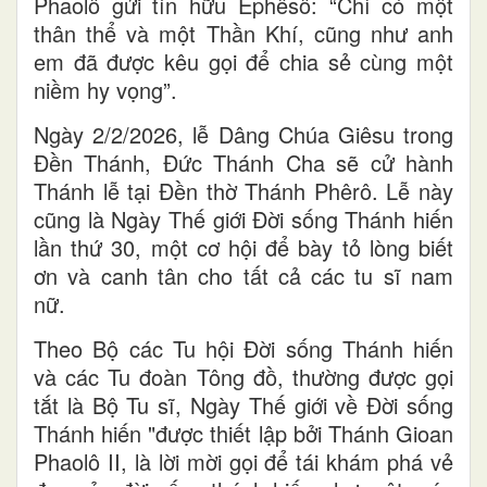
Phaolô gửi tín hữu Êphêsô: “Chỉ có một
thân thể và một Thần Khí, cũng như anh
em đã được kêu gọi để chia sẻ cùng một
niềm hy vọng”.
Ngày 2/2/2026, lễ Dâng Chúa Giêsu trong
Đền Thánh, Đức Thánh Cha sẽ cử hành
Thánh lễ tại Đền thờ Thánh Phêrô. Lễ này
cũng là Ngày Thế giới Đời sống Thánh hiến
lần thứ 30, một cơ hội để bày tỏ lòng biết
ơn và canh tân cho tất cả các tu sĩ nam
nữ.
Theo Bộ các Tu hội Đời sống Thánh hiến
và các Tu đoàn Tông đồ, thường được gọi
tắt là Bộ Tu sĩ, Ngày Thế giới về Đời sống
Thánh hiến "được thiết lập bởi Thánh Gioan
Phaolô II, là lời mời gọi để tái khám phá vẻ