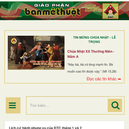
TRANG NHẤT
GIỚI THIỆU
GIÁO XỨ
TIN MỪNG CHÚA NHẬT - LỄ
DÒNG TU
TRỌNG
BAN MỤC VỤ
Chúa Nhật XX Thường Niên -
Năm A
ĐOÀN THỂ CG
“Này bà, bà có lòng mạnh tin. Bà
muốn sao thì được vậy.” (Mt 15,28)
LINH MỤC
Đọc các tin khác ➥
ĐIỂM HÀNH HƯƠNG
Lịch cử hành phụng vụ của ĐTC tháng 1 và 2