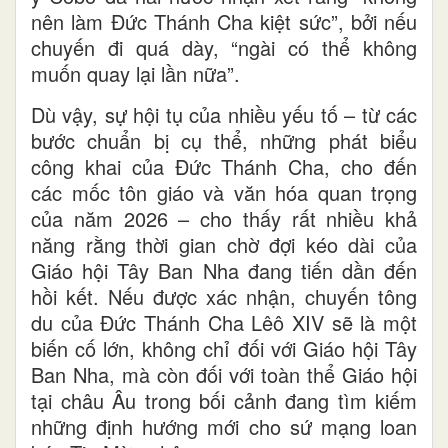
nên làm Đức Thánh Cha kiệt sức”, bởi nếu
chuyến đi quá dày, “ngài có thể không
muốn quay lại lần nữa”.
Dù vậy, sự hội tụ của nhiều yếu tố – từ các
bước chuẩn bị cụ thể, những phát biểu
công khai của Đức Thánh Cha, cho đến
các mốc tôn giáo và văn hóa quan trọng
của năm 2026 – cho thấy rất nhiều khả
năng rằng thời gian chờ đợi kéo dài của
Giáo hội Tây Ban Nha đang tiến dần đến
hồi kết. Nếu được xác nhận, chuyến tông
du của Đức Thánh Cha Lêô XIV sẽ là một
biến cố lớn, không chỉ đối với Giáo hội Tây
Ban Nha, mà còn đối với toàn thể Giáo hội
tại châu Âu trong bối cảnh đang tìm kiếm
những định hướng mới cho sứ mạng loan