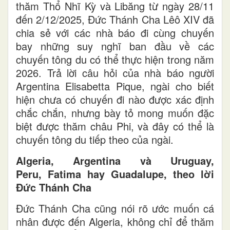
thăm Thổ Nhĩ Kỳ và Libăng từ ngày 28/11
đến 2/12/2025, Đức Thánh Cha Lêô XIV đã
chia sẻ với các nhà báo đi cùng chuyến
bay những suy nghĩ ban đầu về các
chuyến tông du có thể thực hiện trong năm
2026. Trả lời câu hỏi của nhà báo người
Argentina Elisabetta Pique, ngài cho biết
hiện chưa có chuyến đi nào được xác định
chắc chắn, nhưng bày tỏ mong muốn đặc
biệt được thăm châu Phi, và đây có thể là
chuyến tông du tiếp theo của ngài.
Algeria, Argentina và Uruguay,
Peru, Fatima hay Guadalupe, theo lời
Đức Thánh Cha
Đức Thánh Cha cũng nói rõ ước muốn cá
nhân được đến Algeria, không chỉ để thăm