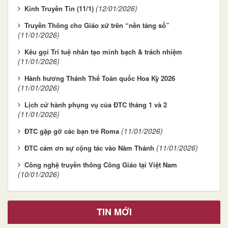
(12/01/2026)
Kinh Truyền Tin (11/1)
Truyền Thông cho Giáo xứ trên “nền tảng số”
(11/01/2026)
Kêu gọi Trí tuệ nhân tạo minh bạch & trách nhiệm
(11/01/2026)
Hành hương Thánh Thể Toàn quốc Hoa Kỳ 2026
(11/01/2026)
Lịch cử hành phụng vụ của ĐTC tháng 1 và 2
(11/01/2026)
(11/01/2026)
ĐTC gặp gỡ các bạn trẻ Roma
(11/01/2026)
ĐTC cảm ơn sự cộng tác vào Năm Thánh
Công nghệ truyền thông Công Giáo tại Việt Nam
(10/01/2026)
TIN MỚI