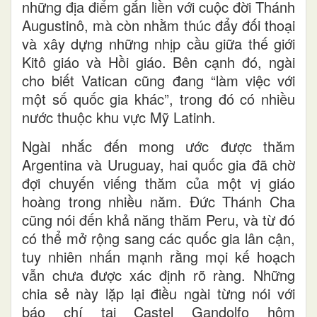
những địa điểm gắn liền với cuộc đời Thánh
Augustinô, mà còn nhằm thúc đẩy đối thoại
và xây dựng những nhịp cầu giữa thế giới
Kitô giáo và Hồi giáo. Bên cạnh đó, ngài
cho biết Vatican cũng đang “làm việc với
một số quốc gia khác”, trong đó có nhiều
nước thuộc khu vực Mỹ Latinh.
Ngài nhắc đến mong ước được thăm
Argentina và Uruguay, hai quốc gia đã chờ
đợi chuyến viếng thăm của một vị giáo
hoàng trong nhiều năm. Đức Thánh Cha
cũng nói đến khả năng thăm Peru, và từ đó
có thể mở rộng sang các quốc gia lân cận,
tuy nhiên nhấn mạnh rằng mọi kế hoạch
vẫn chưa được xác định rõ ràng. Những
chia sẻ này lặp lại điều ngài từng nói với
báo chí tại Castel Gandolfo hôm