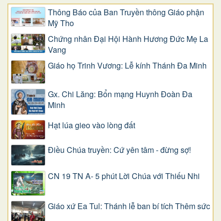
Thông Báo của Ban Truyền thông Giáo phận
Mỹ Tho
Chứng nhân Đại Hội Hành Hương Đức Mẹ La
Vang
Giáo họ Trinh Vương: Lễ kính Thánh Đa Minh
Gx. Chi Lăng: Bổn mạng Huynh Đoàn Đa
Minh
Hạt lúa gieo vào lòng đất
Điều Chúa truyền: Cứ yên tâm - đừng sợ!
CN 19 TN A- 5 phút Lời Chúa với Thiếu Nhi
Giáo xứ Ea Tul: Thánh lễ ban bí tích Thêm sức