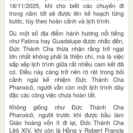
18/11/2025, khi cho biết các chuyến đi
trong năm tới sẽ được lên kế hoạch từng
bước, tùy theo hoàn cảnh và lịch trình.
Dù một số địa điểm hành hương nổi tiếng
như Fatima hay Guadalupe được nhắc đến,
Đức Thánh Cha thừa nhận rằng trở ngại
lớn nhất không phải là thiện chí, mà là việc
sắp xếp lịch trình giữa rất nhiều cam kết đã
có. Điều này càng trở nên rõ rệt trong bối
cảnh ngài kế nhiệm Đức Thánh Cha
Phanxicô, người vẫn còn một lịch trình dày
đặc các công việc chưa hoàn tất.
Không giống như Đức Thánh Cha
Phanxicô, người trước khi được bầu làm
Giáo hoàng vốn ít đi lại, Đức Thánh Cha
Lêô XIV, khi còn là Hồng y Robert Francis