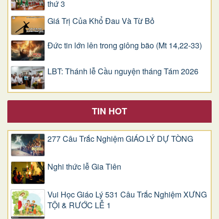
thứ 3
Giá Trị Của Khổ Ðau Và Từ Bỏ
Đức tin lớn lên trong giông bão (Mt 14,22-33)
LBT: Thánh lễ Cầu nguyện tháng Tám 2026
TIN HOT
277 Câu Trắc Nghiệm GIÁO LÝ DỰ TÒNG
Nghi thức lễ Gia Tiên
Vui Học Giáo Lý 531 Câu Trắc Nghiệm XƯNG
TỘI & RƯỚC LỄ 1