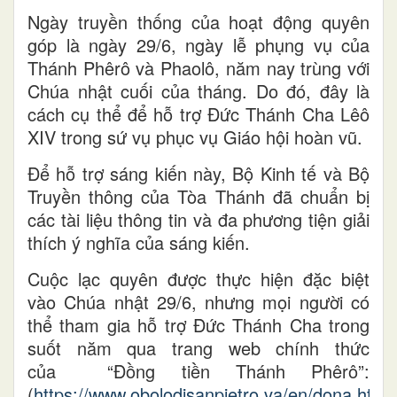
Ngày truyền thống của hoạt động quyên
góp là ngày 29/6, ngày lễ phụng vụ của
Thánh Phêrô và Phaolô, năm nay trùng với
Chúa nhật cuối của tháng. Do đó, đây là
cách cụ thể để hỗ trợ Đức Thánh Cha Lêô
XIV trong sứ vụ phục vụ Giáo hội hoàn vũ.
Để hỗ trợ sáng kiến này, Bộ Kinh tế và Bộ
Truyền thông của Tòa Thánh đã chuẩn bị
các tài liệu thông tin và đa phương tiện giải
thích ý nghĩa của sáng kiến.
Cuộc lạc quyên được thực hiện đặc biệt
vào Chúa nhật 29/6, nhưng mọi người có
thể tham gia hỗ trợ Đức Thánh Cha trong
suốt năm qua trang web chính thức
của “Đồng tiền Thánh Phêrô”:
(
https://www.obolodisanpietro.va/en/dona.html
)