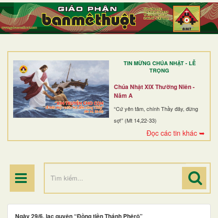
TRANG NHẤT
GIỚI THIỆU
GIÁO XỨ
TIN MỪNG CHÚA NHẬT - LỄ
DÒNG TU
TRỌNG
BAN MỤC VỤ
Chúa Nhật XIX Thường Niên -
Năm A
ĐOÀN THỂ CG
“Cứ yên tâm, chính Thầy đây, đừng
sợ!” (Mt 14,22-33)
LINH MỤC
Đọc các tin khác ➥
ĐIỂM HÀNH HƯƠNG
Ngày 29/6, lạc quyên “Đồng tiền Thánh Phêrô”