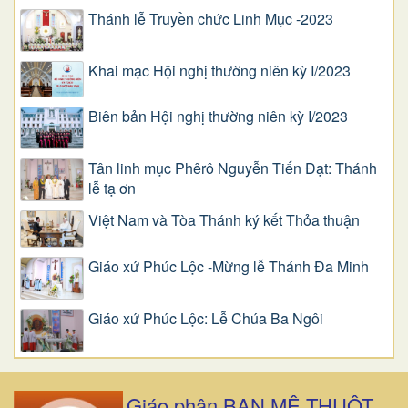
Thánh lễ Truyền chức Linh Mục -2023
Khai mạc Hội nghị thường niên kỳ I/2023
Biên bản Hội nghị thường niên kỳ I/2023
Tân linh mục Phêrô Nguyễn Tiến Đạt: Thánh
lễ tạ ơn
Việt Nam và Tòa Thánh ký kết Thỏa thuận
Giáo xứ Phúc Lộc -Mừng lễ Thánh Đa Minh
Giáo xứ Phúc Lộc: Lễ Chúa Ba Ngôi
Giáo phận BAN MÊ THUỘT