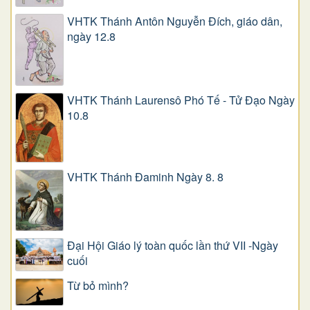
VHTK Thánh Antôn Nguyễn Ðích, giáo dân,
ngày 12.8
VHTK Thánh Laurensô Phó Tế - Tử Đạo Ngày
10.8
VHTK Thánh Đaminh Ngày 8. 8
Đại Hội Giáo lý toàn quốc lần thứ VII -Ngày
cuối
Từ bỏ mình?