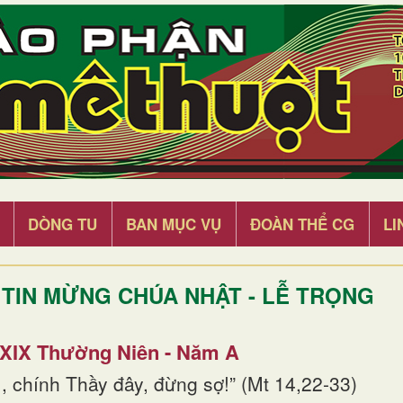
DÒNG TU
BAN MỤC VỤ
ĐOÀN THỂ CG
LI
TIN MỪNG CHÚA NHẬT - LỄ TRỌNG
 XIX Thường Niên - Năm A
, chính Thầy đây, đừng sợ!” (Mt 14,22-33)