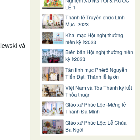
Nghiệm XƯNG TỘI & RƯỚC
LỄ 1
Thánh lễ Truyền chức Linh
Mục -2023
Khai mạc Hội nghị thường
niên kỳ I/2023
ewski và
Biên bản Hội nghị thường niên
kỳ I/2023
Tân linh mục Phêrô Nguyễn
Tiến Đạt: Thánh lễ tạ ơn
Việt Nam và Tòa Thánh ký kết
Thỏa thuận
Giáo xứ Phúc Lộc -Mừng lễ
Thánh Đa Minh
Giáo xứ Phúc Lộc: Lễ Chúa
Ba Ngôi