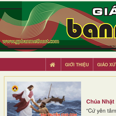
GIỚI THIỆU
GIÁO XỨ
Chúa Nhật
“Cứ yên tâm