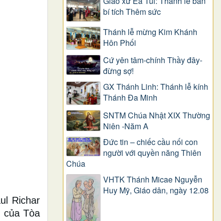
Giáo xứ Ea Tul: Thánh lễ ban
bí tích Thêm sức
Thánh lễ mừng Kim Khánh
Hôn Phối
Cứ yên tâm-chính Thầy đây-
đừng sợ!
GX Thánh Linh: Thánh lễ kính
Thánh Đa Minh
SNTM Chúa Nhật XIX Thường
Niên -Năm A
Đức tin – chiếc cầu nối con
người với quyền năng Thiên
Chúa
VHTK Thánh Micae Nguyễn
Huy Mỹ, Giáo dân, ngày 12.08
l Richar
ú của Tòa