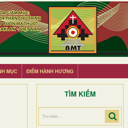
NH MỤC
ĐIỂM HÀNH HƯƠNG
TÌM KIẾM