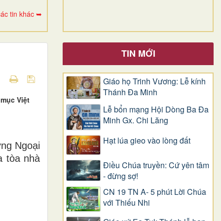
ác tin khác ➥
TIN MỚI
Giáo họ Trinh Vương: Lễ kính
Thánh Đa Minh
 mục Việt
Lễ bổn mạng Hội Dòng Ba Đa
Minh Gx. Chi Lăng
Hạt lúa gieo vào lòng đất
ởng Ngoại
a tòa nhà
Điều Chúa truyền: Cứ yên tâm
- đừng sợ!
CN 19 TN A- 5 phút Lời Chúa
với Thiếu Nhi