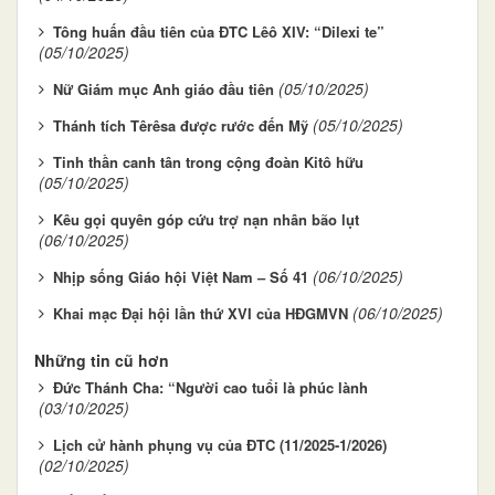
Tông huấn đầu tiên của ĐTC Lêô XIV: “Dilexi te”
(05/10/2025)
(05/10/2025)
Nữ Giám mục Anh giáo đầu tiên
(05/10/2025)
Thánh tích Têrêsa được rước đến Mỹ
Tinh thần canh tân trong cộng đoàn Kitô hữu
(05/10/2025)
Kêu gọi quyên góp cứu trợ nạn nhân bão lụt
(06/10/2025)
(06/10/2025)
Nhịp sống Giáo hội Việt Nam – Số 41
(06/10/2025)
Khai mạc Đại hội lần thứ XVI của HĐGMVN
Những tin cũ hơn
Đức Thánh Cha: “Người cao tuổi là phúc lành
(03/10/2025)
Lịch cử hành phụng vụ của ĐTC (11/2025-1/2026)
(02/10/2025)