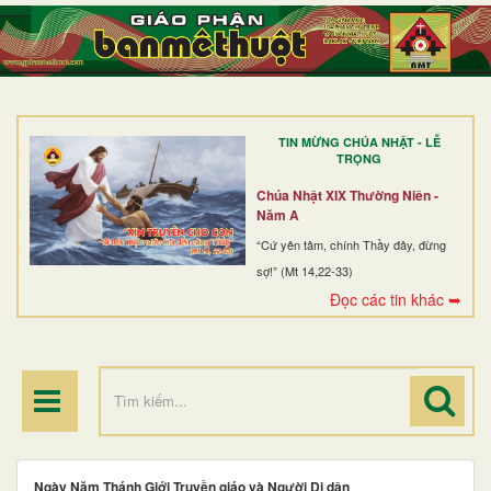
TRANG NHẤT
GIỚI THIỆU
GIÁO XỨ
TIN MỪNG CHÚA NHẬT - LỄ
DÒNG TU
TRỌNG
BAN MỤC VỤ
Chúa Nhật XIX Thường Niên -
Năm A
ĐOÀN THỂ CG
“Cứ yên tâm, chính Thầy đây, đừng
sợ!” (Mt 14,22-33)
LINH MỤC
Đọc các tin khác ➥
ĐIỂM HÀNH HƯƠNG
Ngày Năm Thánh Giới Truyền giáo và Người Di dân