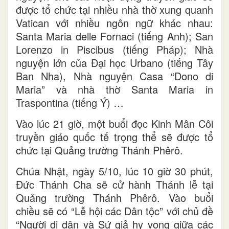
được tổ chức tại nhiều nhà thờ xung quanh
Vatican với nhiều ngôn ngữ khác nhau:
Santa Maria delle Fornaci (tiếng Anh); San
Lorenzo in Piscibus (tiếng Pháp); Nhà
nguyện lớn của Đại học Urbano (tiếng Tây
Ban Nha), Nhà nguyện Casa “Dono di
Maria” và nhà thờ Santa Maria in
Traspontina (tiếng Ý) …
Vào lúc 21 giờ, một buổi đọc Kinh Mân Côi
truyền giáo quốc tế trọng thể sẽ được tổ
chức tại Quảng trường Thánh Phêrô.
Chúa Nhật, ngày 5/10, lúc 10 giờ 30 phút,
Đức Thánh Cha sẽ cử hành Thánh lễ tại
Quảng trường Thánh Phêrô. Vào buổi
chiều sẽ có “Lễ hội các Dân tộc” với chủ đề
“Người di dân và Sứ giả hy vọng giữa các