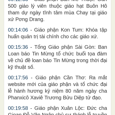
500 giáo lý viên thuộc giáo hạt Buôn Hô
tham dự ngày tĩnh tâm mùa Chay tại giáo
xứ Pơng Drang.
00:14:06
- Giáo phận Kon Tum: Khóa tập
huấn quản trị tài chính cho các giáo xứ.
00:15:36
- Tổng Giáo phận Sài Gòn: Ban
Loan báo Tin Mừng tổ chức buổi tọa đàm
về chủ đề loan báo Tin Mừng trong thời đại
kỹ thuật số.
00:17:56
- Giáo phận Cần Thơ: Ra mắt
website mới của giáo phận và tổ chức đại
lễ hành hương kỷ niệm 80 năm ngày cha
Phanxicô Xaviê Trương Bửu Diệp tử đạo.
00:19:58
- Giáo phận Xuân Lộc: Đức cha
Gioan Đỗ Văn Ngân chủ sự thánh lễ truyền