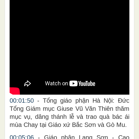
00:01:50
- Tổng giáo phận Hà Nội: Đức
Tổng Giám mục Giuse Vũ Văn Thiên thăm
mục vụ, dâng thánh lễ và trao quà bác ái
mùa Chay tại Giáo xứ Bắc Sơn và Gò Mu.
00:05:06
- Giáo phận Lạng Sơn - Cao