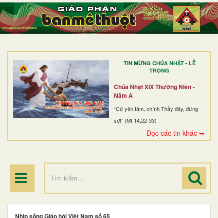
TRANG NHẤT
GIỚI THIỆU
GIÁO XỨ
TIN MỪNG CHÚA NHẬT - LỄ
DÒNG TU
TRỌNG
BAN MỤC VỤ
Chúa Nhật XIX Thường Niên -
Năm A
ĐOÀN THỂ CG
“Cứ yên tâm, chính Thầy đây, đừng
sợ!” (Mt 14,22-33)
LINH MỤC
Đọc các tin khác ➥
ĐIỂM HÀNH HƯƠNG
Nhịp sống Giáo hội Việt Nam số 65