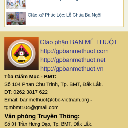
Giáo xứ Phúc Lộc: Lễ Chúa Ba Ngôi
Giáo phận BAN MÊ THUỘT
http://gpbanmethuot.com
http://gpbanmethuot.net
http://gpbanmethuot.vn
Tòa Giám Mục - BMT:
Số 104 Phan Chu Trinh, Tp. BMT, Đắk Lắk.
ĐT: 0262 3817 622
Email: banmethuot@cbc-vietnam.org -
tgmbmt104@gmail.com
Văn phòng Truyền Thông:
Số 01 Trần Hưng Đạo, Tp. BMT, Đắk Lắk.