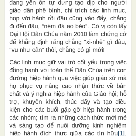
đang yên ổn tự dưng tạo dịp cho người
giáo dân phê bình, chỉ trích các linh mục,
họp với hành rồi đâu cũng vào đấy, chẳng
đi đến đâu, “ném đá ao bèo”. Có vị còn lấy
Đại Hội Dân Chúa năm 2010 làm chứng cớ
để khẳng định rằng chẳng “xi-nhê” gì đâu,
“vũ như cẩn” thôi, chẳng có gì mới!
Các linh mục giữ vai trò cốt yếu trong việc
đồng hành với toàn thể Dân Chúa trên con
đường hiệp hành qua việc giúp giáo xứ mà
họ phục vụ nâng cao nhận thức về bản
chất và ý nghĩa hiệp hành của Giáo hội; hỗ
trợ, khuyến khích, thúc đẩy và tạo điều
kiện cho các buổi gặp gỡ hiệp hành trong
các nhóm; tìm ra những cách thức mới mẻ
và sáng tạo để nuôi dưỡng kinh nghiệm
hiệp hành đích thực giữa các tín hữu
[1]
.