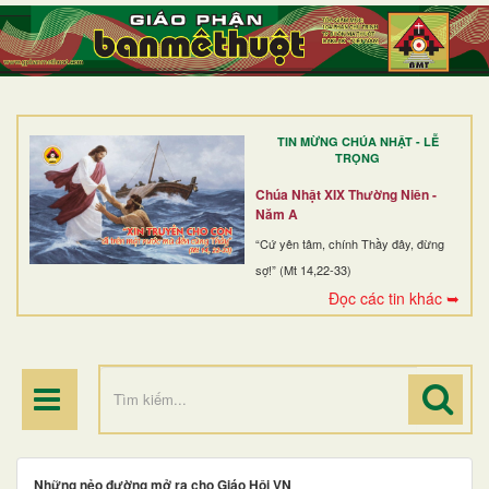
TRANG NHẤT
GIỚI THIỆU
GIÁO XỨ
TIN MỪNG CHÚA NHẬT - LỄ
DÒNG TU
TRỌNG
BAN MỤC VỤ
Chúa Nhật XIX Thường Niên -
Năm A
ĐOÀN THỂ CG
“Cứ yên tâm, chính Thầy đây, đừng
sợ!” (Mt 14,22-33)
LINH MỤC
Đọc các tin khác ➥
ĐIỂM HÀNH HƯƠNG
Những nẻo đường mở ra cho Giáo Hội VN