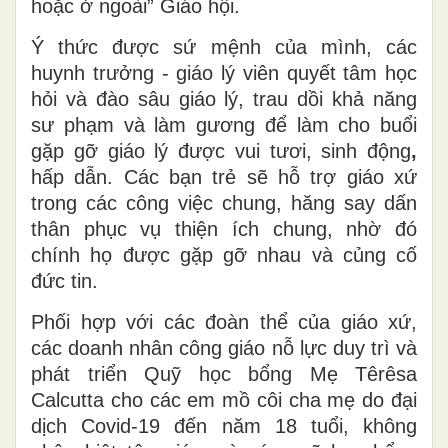
hoặc ở ngoài” Giáo hội.
Ý thức được sứ mệnh của mình, các
huynh trưởng - giáo lý viên quyết tâm học
hỏi và đào sâu giáo lý, trau dồi khả năng
sư phạm và làm gương để làm cho buổi
gặp gỡ giáo lý được vui tươi, sinh động
,
hấp dẫn. Các bạn trẻ sẽ hỗ trợ giáo xứ
trong các công việc chung, hăng say dấn
thân phục vụ thiện ích chung, nhờ đó
chính họ được gặp gỡ nhau và củng cố
đức tin.
Phối hợp với các đoàn thể của giáo xứ,
các doanh nhân công giáo nỗ lực duy trì và
phát triển Quỹ học bổng Mẹ Têrêsa
Calcutta cho các em mồ côi cha mẹ do đại
dịch Covid-19 đến năm 18 tuổi, không