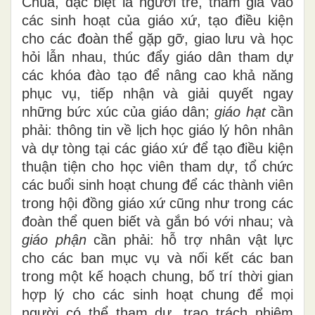
Chúa, đặc biệt là người trẻ, tham gia vào
các sinh hoạt của giáo xứ, tạo điều kiện
cho các đoàn thể gặp gỡ, giao lưu và học
hỏi lẫn nhau, thúc đẩy giáo dân tham dự
các khóa đào tạo để nâng cao khả năng
phục vụ, tiếp nhận và giải quyết ngay
những bức xúc của giáo dân;
giáo hạt
cần
phải: thông tin về lịch học giáo lý hôn nhân
và dự tòng tại các giáo xứ để tạo điều kiện
thuận tiện cho học viên tham dự, tổ chức
các buổi sinh hoạt chung để các thành viên
trong hội đồng giáo xứ cũng như trong các
đoàn thể quen biết và gắn bó với nhau; và
giáo phận
cần phải: hỗ trợ nhân vật lực
cho các ban mục vụ và nối kết các ban
trong một kế hoạch chung, bố trí thời gian
hợp lý cho các sinh hoạt chung để mọi
người có thể tham dự, trao trách nhiệm