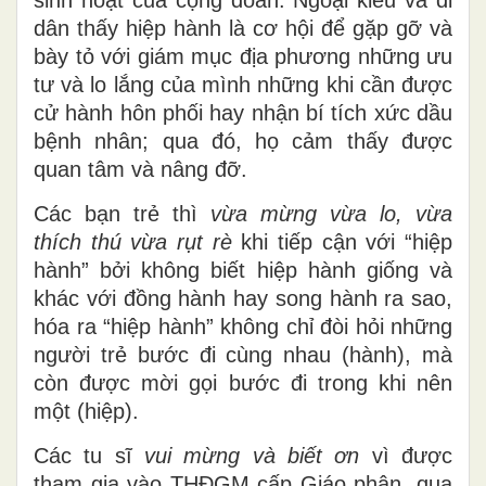
sinh hoạt của cộng đoàn. Ngoại kiều và di
dân thấy hiệp hành là cơ hội để gặp gỡ và
bày tỏ với giám mục địa phương những ưu
tư và lo lắng của mình những khi cần được
cử hành hôn phối hay nhận bí tích xức dầu
bệnh nhân; qua đó, họ cảm thấy được
quan tâm và nâng đỡ.
Các bạn trẻ thì
vừa mừng vừa lo, vừa
thích thú vừa rụt rè
khi tiếp cận với “hiệp
hành” bởi không biết hiệp hành giống và
khác với đồng hành hay song hành ra sao,
hóa ra “hiệp hành” không chỉ đòi hỏi những
người trẻ bước đi cùng nhau (hành), mà
còn được mời gọi bước đi trong khi nên
một (hiệp).
Các tu sĩ
vui mừng và biết ơn
vì được
tham gia vào THĐGM cấp Giáo phận, qua