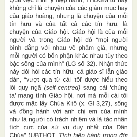
Qua việc thỉnh ý hiệp hành, THĐGM từ nay
không chỉ là chuyện của các giám mục hay
của giáo hoàng, nhưng là chuyện của mỗi
tín hữu và của tất cả các tín hữu, là
chuyện của Giáo hội. Giáo hội là của mỗi
người và trong Giáo hội đó “mọi người
bình đẳng với nhau về phẩm giá, nhưng
mỗi người có bổn phận khác nhau tùy theo
bậc sống của mình” (LG số 32). Nhận thức
này đòi hỏi các tín hữu, cả giáo sĩ lẫn giáo
dân, “vượt qua từ cái ‘tôi’ được hiểu theo
lối quy ngã
(self-centred)
sang cái ‘chúng
ta’ mang tính Giáo hội, nơi mà mỗi cái tôi
được mặc lấy Chúa Kitô (x. Gl 3,27), sống
và đồng hành với anh chị em của mình
như là người có trách nhiệm và là tác nhân
tích cực của sứ vụ duy nhất của Dân
Chúa” (UBTHQT,
Tính hiệp hành trong đời