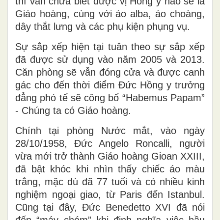
thì vẫn chưa biết được vị Hồng y nào sẽ là
Giáo hoàng, cùng với áo alba, áo choàng,
dây thắt lưng và các phụ kiện phụng vụ.
Sự sắp xếp hiện tại tuân theo sự sắp xếp
đã được sử dụng vào năm 2005 và 2013.
Căn phòng sẽ vẫn đóng cửa và được canh
gác cho đến thời điểm Đức Hồng y trưởng
đẳng phó tế sẽ công bố “Habemus Papam”
- Chúng ta có Giáo hoàng.
Chính tại phòng Nước mắt, vào ngày
28/10/1958, Đức Angelo Roncalli, người
vừa mới trở thành Giáo hoàng Gioan XXIII,
đã bật khóc khi nhìn thấy chiếc áo màu
trắng, mặc dù đã 77 tuổi và có nhiều kinh
nghiệm ngoại giao, từ Paris đến Istanbul.
Cũng tại đây, Đức Benedetto XVI đã nói
đến “máy chém” khi định nghĩa việc bầu