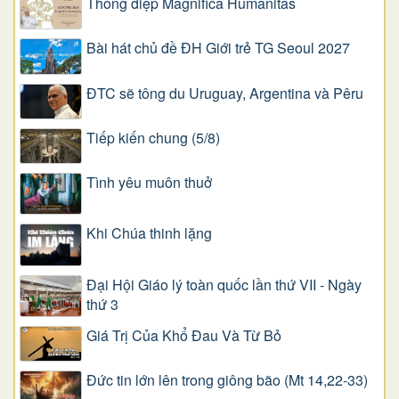
Thông điệp Magnifica Humanitas
Bài hát chủ đề ĐH Giới trẻ TG Seoul 2027
ĐTC sẽ tông du Uruguay, Argentina và Pêru
Tiếp kiến chung (5/8)
Tình yêu muôn thuở
Khi Chúa thinh lặng
Đại Hội Giáo lý toàn quốc lần thứ VII - Ngày
thứ 3
Giá Trị Của Khổ Ðau Và Từ Bỏ
Đức tin lớn lên trong giông bão (Mt 14,22-33)