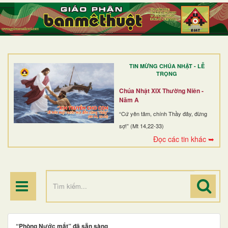
TRANG NHẤT
GIỚI THIỆU
GIÁO XỨ
TIN MỪNG CHÚA NHẬT - LỄ
DÒNG TU
TRỌNG
BAN MỤC VỤ
Chúa Nhật XIX Thường Niên -
Năm A
ĐOÀN THỂ CG
“Cứ yên tâm, chính Thầy đây, đừng
sợ!” (Mt 14,22-33)
LINH MỤC
Đọc các tin khác ➥
ĐIỂM HÀNH HƯƠNG
“Phòng Nước mắt” đã sẵn sàng