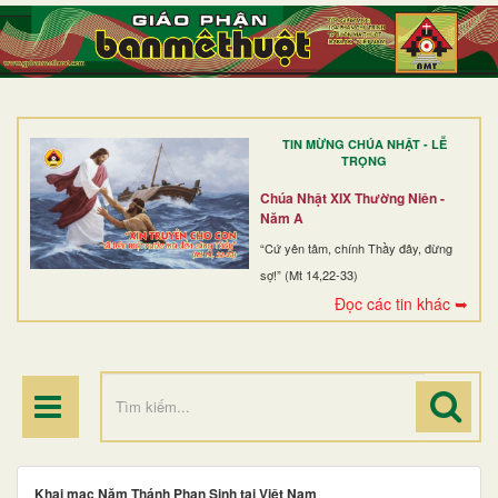
TRANG NHẤT
GIỚI THIỆU
GIÁO XỨ
TIN MỪNG CHÚA NHẬT - LỄ
DÒNG TU
TRỌNG
BAN MỤC VỤ
Chúa Nhật XIX Thường Niên -
Năm A
ĐOÀN THỂ CG
“Cứ yên tâm, chính Thầy đây, đừng
sợ!” (Mt 14,22-33)
LINH MỤC
Đọc các tin khác ➥
ĐIỂM HÀNH HƯƠNG
Khai mạc Năm Thánh Phan Sinh tại Việt Nam