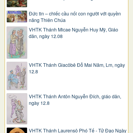
Đức tin – chiếc cầu nối con người với quyền
năng Thiên Chúa
VHTK Thánh Micae Nguyễn Huy Mỹ, Giáo
dân, ngày 12.08
VHTK Thánh Giacôbê Ðỗ Mai Năm, Lm, ngày
12.8
VHTK Thánh Antôn Nguyễn Ðích, giáo dân,
ngày 12.8
VHTK Thánh Laurensô Phó Tế - Tử Đạo Ngày