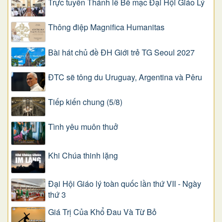
Trực tuyến Thánh lễ Bế mạc Đại Hội Giáo Lý
Thông điệp Magnifica Humanitas
Bài hát chủ đề ĐH Giới trẻ TG Seoul 2027
ĐTC sẽ tông du Uruguay, Argentina và Pêru
Tiếp kiến chung (5/8)
Tình yêu muôn thuở
Khi Chúa thinh lặng
Đại Hội Giáo lý toàn quốc lần thứ VII - Ngày
thứ 3
Giá Trị Của Khổ Ðau Và Từ Bỏ