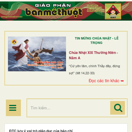
TRANG NHẤT
GIỚI THIỆU
GIÁO XỨ
TIN MỪNG CHÚA NHẬT - LỄ
DÒNG TU
TRỌNG
BAN MỤC VỤ
Chúa Nhật XIX Thường Niên -
Năm A
ĐOÀN THỂ CG
“Cứ yên tâm, chính Thầy đây, đừng
sợ!” (Mt 14,22-33)
LINH MỤC
Đọc các tin khác ➥
ĐIỂM HÀNH HƯƠNG
ĐTC lưu ý vai trò giáo dục của báo chí