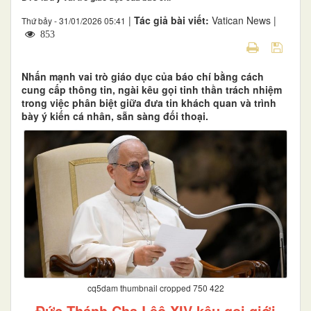
|
Tác giả bài viết:
Vatican News |
Thứ bảy - 31/01/2026 05:41
853
Nhấn mạnh vai trò giáo dục của báo chí bằng cách
cung cấp thông tin, ngài kêu gọi tinh thần trách nhiệm
trong việc phân biệt giữa đưa tin khách quan và trình
bày ý kiến cá nhân, sẵn sàng đối thoại.
cq5dam thumbnail cropped 750 422
Đức Thánh Cha Lêô XIV kêu gọi giới