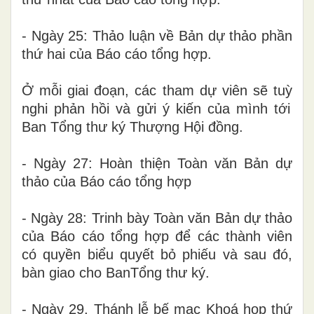
- Ngày 25
: Thảo luận về
Bản
d
ự thảo phần
thứ hai của
B
áo cáo tổng hợp.
Ở mỗi giai đoạn, các
tham dự viên
sẽ tuỳ
nghi
phản hồi và gửi ý kiến của mình tới
Ban Tổng thư ký
Thượng Hội đồng
.
- Ngày 27
:
Hoàn thiện Toàn văn Bản
d
ự
thảo của
B
áo cáo tổng hợp
- Ngày 28
: Trinh bày
Toàn văn Bản
d
ự thảo
của
B
áo cáo tổng hợp để
các thành viên
có quyền biểu quyết bỏ phiếu và sau đó,
bàn giao cho BanTổng thư ký.
- Ngày 29
,
Thánh lễ bế mạc
Khoá họp thứ