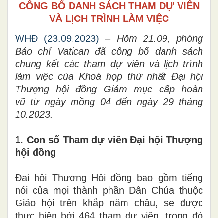
CÔNG BỐ DANH SÁCH THAM DỰ VIÊN
VÀ LỊCH TRÌNH LÀM VIỆC
WHĐ (23.09.2023)
–
Hôm 21
.0
9
,
phòng
Báo chí Vatican đã công bố danh sách
chung
kết
các
tham dự viên và
lịch trình
làm việc của
Khoá họp thứ
nhất
Đại hội
Thượng hội đồng Giám mục cấp
hoàn
vũ
từ ngày mồng
0
4 đến ngày 29 tháng
10.2023.
1. Con
s
ố
Tham dự viên
Đại hội Thượng
hội đồng
Đại hội
Thượng Hội đồng bao gồm
tiếng
nói của mọi
thành phần Dân Chúa thuộc
Giáo hội trên khắp năm châu
,
sẽ được
thực hiện bởi 464 tham dự viên, trong đó