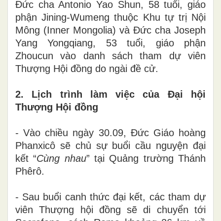
Đức cha
Antonio Yao Shun
, 58 tuổi,
giáo
phận Jining-Wumeng thuộc Khu tự trị Nội
Mông
(
Inner Mongolia
) và Đức cha
Joseph
Yang Yongqiang
,
53 tuổi, giáo phận
Zhoucun vào danh sách tham dự viên
Thượng Hội đồng
d
o ngài đề cử.
2.
L
ịch trình làm việc của Đại hội
Thượng Hội đồng
-
Vào chiều ngày 30
.0
9
,
Đức Giáo hoàng
Phanxicô sẽ chủ sự buổi cầu nguyện đại
kết
“
Cùng nhau
”
tại Quảng trường Thánh
Phêrô.
-
Sau buổi canh thức đại kết
,
các tham dự
viên
Thượng hội đồng sẽ
di chuyển tới