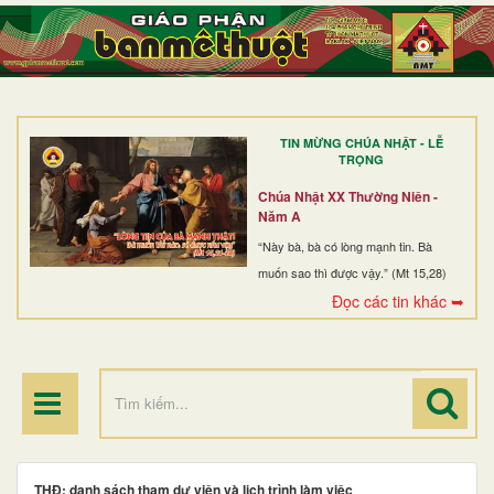
TRANG NHẤT
GIỚI THIỆU
GIÁO XỨ
TIN MỪNG CHÚA NHẬT - LỄ
DÒNG TU
TRỌNG
BAN MỤC VỤ
Chúa Nhật XX Thường Niên -
Năm A
ĐOÀN THỂ CG
“Này bà, bà có lòng mạnh tin. Bà
muốn sao thì được vậy.” (Mt 15,28)
LINH MỤC
Đọc các tin khác ➥
ĐIỂM HÀNH HƯƠNG
THĐ: danh sách tham dự viên và lịch trình làm việc