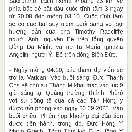
Sacrofano, cách Roma khoảng 26 km về
phía bắc để
bắt đầu
cuộc tĩnh tâm 3 ngày
từ 30
.0
9 đến mồng
0
3
.
10. Cuộc tĩnh tâm
sẽ
có
các bài suy niệm buổi sáng với
sự
hướng dẫn của
cha Timothy Radcliffe
người Anh
, nguyên Bề trên tổng quyền
Dòng Đa Minh
, và
nữ tu Maria Ignazia
Angelini người Ý
,
Bề
trên dòng
Biển Đức.
- Ngày
mồng
0
4
.10,
các
tham
dự viên
sẽ
trở lại Vatican
. Vào buổi sáng,
Đức Thánh
Cha sẽ chủ sự
Thánh lễ khai mạc
vào
l
úc 9
giờ
sáng
tại Quảng trường Thánh Phêrô
với
sự đồng tế của cả các Tân
Hồng y
được tấn phong vào ngày 30
.0
9
.2023.
Vào
buổi chiều, Phiên họp khoáng đại đầu tiên
được tiến hành, trong đó,
Đức Hồng Y
Mario Grech
,
Tổng Thư ký; Đức Hồng Y