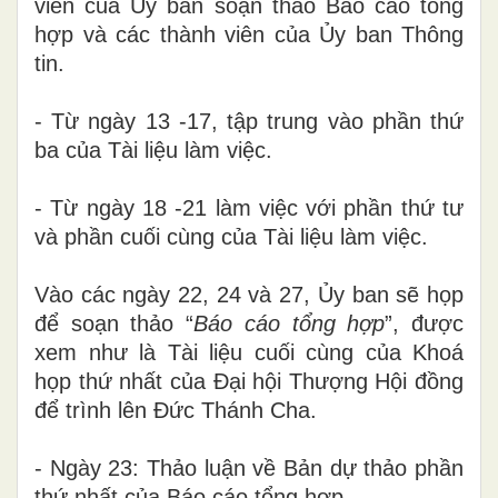
viên của Ủy ban soạn
thảo B
áo cáo tổng
hợp và các thành viên của Ủy ban
T
hông
tin.
- Từ ngày 13
-
17, tập trung vào phần thứ
ba của Tài liệu làm việc.
- Từ ngày 18
-
21 làm
việc với
phần thứ tư
và phần cuối cùng của Tài liệu làm việc
.
Vào các ngày 22, 24 và 27, Ủy ban sẽ họp
để soạn thảo “
B
áo cáo tổng hợp
”
, được
xem như là
Tài liệu cuối cùng của Khoá
họp thứ
nhất của Đại hội Thượng Hội đồng
để trình lên Đức Thánh Cha
.
- Ngày 23
: Thảo luận về
Bản
d
ự thảo phần
thứ nhất của
B
áo cáo tổng hợp.