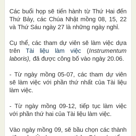
Các buổi
họp sẽ tiến hành
từ Thứ Hai đến
Thứ Bảy
, các
Chúa Nhật mồng
0
8, 15
,
22
và Thứ Sáu ngày 27 là những ngày nghỉ.
Cụ
thể,
các
tham dự viên sẽ làm việc dựa
trên
Tài liệu làm việc
(
Instrumentum
laboris
)
,
đã được công
bố
vào ngày 20
.0
6.
- Từ ngày mồng
0
5
-0
7, các tham dự viên
sẽ làm
việc với
phần thứ
nhất
của Tài liệu
làm việc.
- Từ ngày mồng 09
-
12, tiếp
tục
làm
việc
với
phần thứ hai của Tài liệu làm việc.
Vào ngày mồng 09
,
sẽ bầu chọn các thành