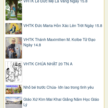
VHTK Lễ Đức Mẹ La Vang Ngày 15.8
VHTK Đức Maria Hồn Xác Lên Trời Ngày 15.8
VHTK Thánh Maximilien M. Kolbe Tử Đạo
Ngày 14.8
VHTK CHÚA NHẬT 20 TN A
Nhỏ bé trước Chúa- lớn lao trong tình yêu
Giáo Xứ Kim Mai Khai Giảng Năm Học Giáo
Lý