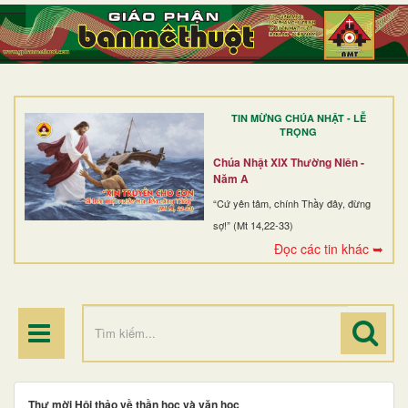
TRANG NHẤT
GIỚI THIỆU
GIÁO XỨ
TIN MỪNG CHÚA NHẬT - LỄ
DÒNG TU
TRỌNG
BAN MỤC VỤ
Chúa Nhật XIX Thường Niên -
Năm A
ĐOÀN THỂ CG
“Cứ yên tâm, chính Thầy đây, đừng
sợ!” (Mt 14,22-33)
LINH MỤC
Đọc các tin khác ➥
ĐIỂM HÀNH HƯƠNG
Thư mời Hội thảo về thần học và văn học