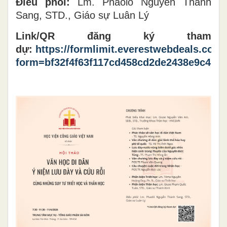
Điều phối:
Lm. Phaolô Nguyễn Thành
Sang, STD., Giáo sự Luân Lý
Link/QR đăng ký tham
dự:
https://formlimit.everestwebdeals.co/?
form=bf32f4f63f117cd458cd2de2438e9c4b