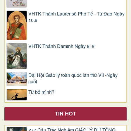
VHTK Thánh Laurensô Phó Tế - Tử Đạo Ngày
10.8
VHTK Thánh Đaminh Ngày 8. 8
Đại Hội Giáo lý toàn quốc lần thứ VII -Ngày
cuối
Từ bỏ mình?
TIN HOT
277 Câu Trắc Nghiệm GIÁO LÝ DỰ TÒNG