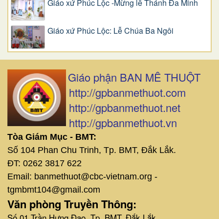
Giáo xứ Phúc Lộc -Mừng lễ Thánh Đa Minh
Giáo xứ Phúc Lộc: Lễ Chúa Ba Ngôi
Giáo phận BAN MÊ THUỘT
http://gpbanmethuot.com
http://gpbanmethuot.net
http://gpbanmethuot.vn
Tòa Giám Mục - BMT:
Số 104 Phan Chu Trinh, Tp. BMT, Đắk Lắk.
ĐT: 0262 3817 622
Email: banmethuot@cbc-vietnam.org -
tgmbmt104@gmail.com
Văn phòng Truyền Thông:
Số 01 Trần Hưng Đạo, Tp. BMT, Đắk Lắk.