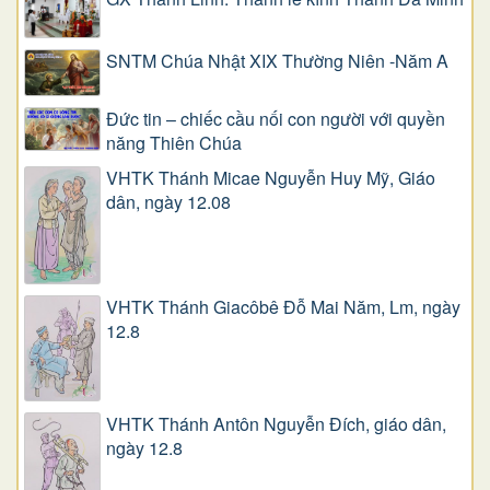
SNTM Chúa Nhật XIX Thường Niên -Năm A
Đức tin – chiếc cầu nối con người với quyền
năng Thiên Chúa
VHTK Thánh Micae Nguyễn Huy Mỹ, Giáo
dân, ngày 12.08
VHTK Thánh Giacôbê Ðỗ Mai Năm, Lm, ngày
12.8
VHTK Thánh Antôn Nguyễn Ðích, giáo dân,
ngày 12.8