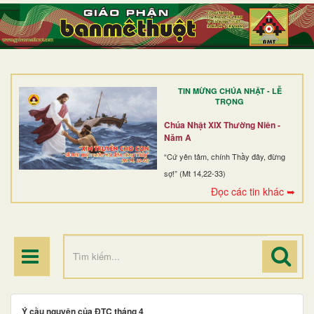
TRANG NHẤT
GIỚI THIỆU
GIÁO XỨ
TIN MỪNG CHÚA NHẬT - LỄ
DÒNG TU
TRỌNG
BAN MỤC VỤ
Chúa Nhật XIX Thường Niên -
Năm A
ĐOÀN THỂ CG
“Cứ yên tâm, chính Thầy đây, đừng
sợ!” (Mt 14,22-33)
LINH MỤC
Đọc các tin khác ➥
ĐIỂM HÀNH HƯƠNG
Ý cầu nguyện của ĐTC tháng 4