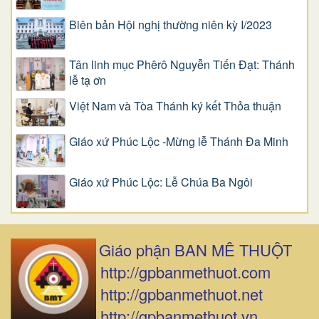
Biên bản Hội nghị thường niên kỳ I/2023
Tân linh mục Phêrô Nguyễn Tiến Đạt: Thánh
lễ tạ ơn
Việt Nam và Tòa Thánh ký kết Thỏa thuận
Giáo xứ Phúc Lộc -Mừng lễ Thánh Đa Minh
Giáo xứ Phúc Lộc: Lễ Chúa Ba Ngôi
Giáo phận BAN MÊ THUỘT
http://gpbanmethuot.com
http://gpbanmethuot.net
http://gpbanmethuot.vn