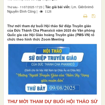
|
Tác giả bài viết:
Lm. Giêrônimô
Thứ sáu - 11/07/2025 17:23
Nguyễn Đình Công |
1128
Thư mời tham dự buổi Hội thảo Sứ điệp Truyền giáo
của Đức Thánh Cha Phanxicô năm 2025 do Văn phòng
Quốc gia các Hội Giáo hoàng Truyền giáo (PMS-VN) tổ
chức theo hình thức Zoom Meeting
THƯ MỜI THAM DỰ BUỔI HỘI THẢO SỨ