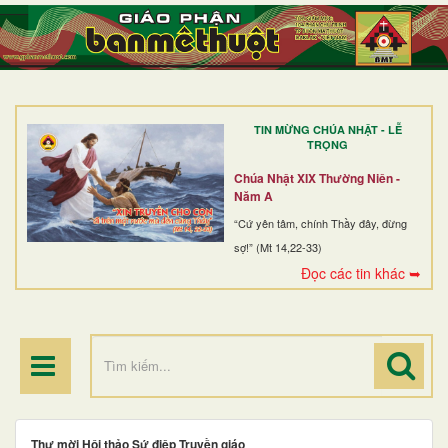
TRANG NHẤT
GIỚI THIỆU
GIÁO XỨ
TIN MỪNG CHÚA NHẬT - LỄ
DÒNG TU
TRỌNG
BAN MỤC VỤ
Chúa Nhật XIX Thường Niên -
Năm A
ĐOÀN THỂ CG
“Cứ yên tâm, chính Thầy đây, đừng
sợ!” (Mt 14,22-33)
LINH MỤC
Đọc các tin khác ➥
ĐIỂM HÀNH HƯƠNG
Thư mời Hội thảo Sứ điệp Truyền giáo