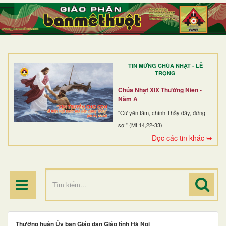
TRANG NHẤT
GIỚI THIỆU
GIÁO XỨ
TIN MỪNG CHÚA NHẬT - LỄ
DÒNG TU
TRỌNG
BAN MỤC VỤ
Chúa Nhật XIX Thường Niên -
Năm A
ĐOÀN THỂ CG
“Cứ yên tâm, chính Thầy đây, đừng
sợ!” (Mt 14,22-33)
LINH MỤC
Đọc các tin khác ➥
ĐIỂM HÀNH HƯƠNG
Thường huấn Ủy ban Giáo dân Giáo tỉnh Hà Nội