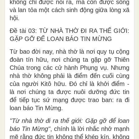
không chỉ được nói ra, mà còn được sống
và lan tỏa một cách sinh động giữa lòng xã
hội.
Đề tài 03: TỪ NHÀ THỜ ĐI RA THẾ GIỚI:
GẶP GỠ ĐỂ LOAN BÁO TIN MỪNG
Từ bao đời nay, nhà thờ là nơi quy tụ cộng
đoàn tín hữu, nơi chúng ta gặp gỡ Thiên
Chúa trong các cử hành Phụng vụ. Nhưng
nhà thờ không phải là điểm đến cuối cùng
của người Kitô hữu. Đó chỉ là khởi điểm -
là nơi chúng ta được nuôi dưỡng đức tin
để tiếp tục sứ mạng được trao ban: ra đi
loan báo Tin Mừng.
"Từ nhà thờ đi ra thế giới: Gặp gỡ để loan
báo Tin Mừng"
, chính là lời nhắc nhở mạnh
mẽ rằng đức tin không thể khép kín, không