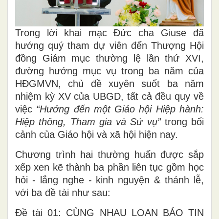
Trong lời khai mạc Đức cha Giuse đã
hướng quý tham dự viên đến Thượng Hội
đồng Giám mục thường lệ lần thứ XVI,
đường hướng mục vụ trong ba năm của
HĐGMVN, chủ đề xuyên suốt ba năm
nhiệm kỳ XV của UBGD, tất cả đều quy về
việc
“Hướng đến một Giáo hội Hiệp hành:
Hiệp thông, Tham gia và Sứ vụ”
trong bối
cảnh của Giáo hội và xã hội hiện nay.
Chương trình hai thường huấn được sắp
xếp xen kẽ thành ba phần liên tục gồm học
hỏi - lắng nghe - kinh nguyện & thánh lễ,
với ba đề tài như sau:
Đề tài 01: CÙNG NHAU LOAN BÁO TIN