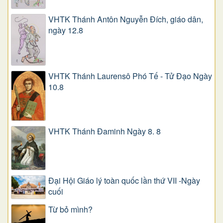
VHTK Thánh Antôn Nguyễn Ðích, giáo dân,
ngày 12.8
VHTK Thánh Laurensô Phó Tế - Tử Đạo Ngày
10.8
VHTK Thánh Đaminh Ngày 8. 8
Đại Hội Giáo lý toàn quốc lần thứ VII -Ngày
cuối
Từ bỏ mình?