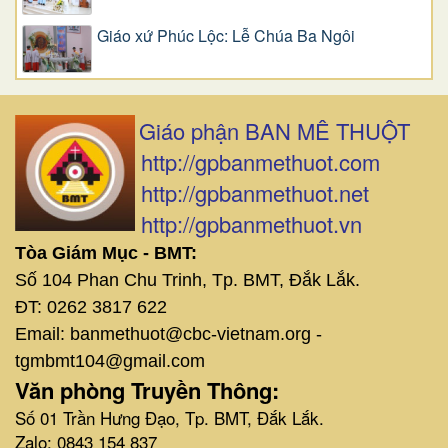
Giáo xứ Phúc Lộc: Lễ Chúa Ba Ngôi
Giáo phận BAN MÊ THUỘT
http://gpbanmethuot.com
http://gpbanmethuot.net
http://gpbanmethuot.vn
Tòa Giám Mục - BMT:
Số 104 Phan Chu Trinh, Tp. BMT, Đắk Lắk.
ĐT: 0262 3817 622
Email: banmethuot@cbc-vietnam.org -
tgmbmt104@gmail.com
Văn phòng Truyền Thông:
Số 01 Trần Hưng Đạo, Tp. BMT, Đắk Lắk.
Zalo: 0843 154 837