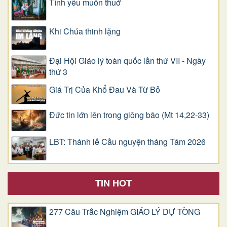
Tình yêu muôn thuở
Khi Chúa thinh lặng
Đại Hội Giáo lý toàn quốc lần thứ VII - Ngày
thứ 3
Giá Trị Của Khổ Ðau Và Từ Bỏ
Đức tin lớn lên trong giông bão (Mt 14,22-33)
LBT: Thánh lễ Cầu nguyện tháng Tám 2026
TIN HOT
277 Câu Trắc Nghiệm GIÁO LÝ DỰ TÒNG