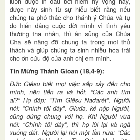
luôn được in dấu bởi niềm hy vọng này,
được nảy sinh từ sự hiểu biết rằng nếu
chúng ta phó thác cho thánh ý Chúa và tự
do hiến dâng cuộc đời mình vì tình yêu
thương tha nhân, thì ân sủng của Chúa
Cha sẽ nâng đỡ chúng ta trong mọi thử
thách và giúp chúng ta sinh nhiều hoa trái
cho ơn cứu độ của anh chị em mình.
Tin Mừng Thánh Gioan (18,4-9):
Đức Giêsu biết mọi việc sắp xảy đến cho
mình, nên tiến ra và hỏi: “Các anh tìm
ai?” Họ đáp: “Tìm Giêsu Nadarét”. Người
nói: “Chính tôi đây”. Giuđa, kẻ nộp Người,
cũng đứng chung với họ. Khi Người vừa
nói: “Chính tôi đây”, thì họ lùi lại và ngã
xuống đất. Người lại hỏi một lần nữa: “Các