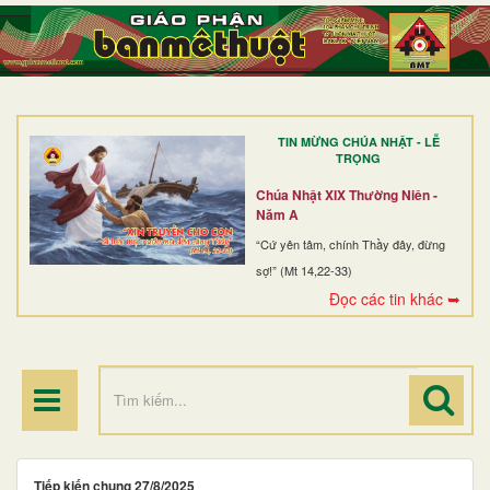
TRANG NHẤT
GIỚI THIỆU
GIÁO XỨ
TIN MỪNG CHÚA NHẬT - LỄ
DÒNG TU
TRỌNG
BAN MỤC VỤ
Chúa Nhật XIX Thường Niên -
Năm A
ĐOÀN THỂ CG
“Cứ yên tâm, chính Thầy đây, đừng
sợ!” (Mt 14,22-33)
LINH MỤC
Đọc các tin khác ➥
ĐIỂM HÀNH HƯƠNG
Tiếp kiến chung 27/8/2025