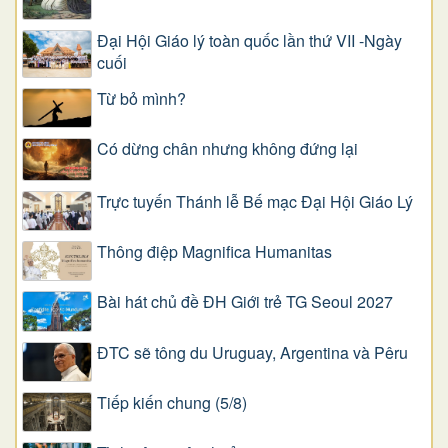
Đại Hội Giáo lý toàn quốc lần thứ VII -Ngày
cuối
Từ bỏ mình?
Có dừng chân nhưng không đứng lại
Trực tuyến Thánh lễ Bế mạc Đại Hội Giáo Lý
Thông điệp Magnifica Humanitas
Bài hát chủ đề ĐH Giới trẻ TG Seoul 2027
ĐTC sẽ tông du Uruguay, Argentina và Pêru
Tiếp kiến chung (5/8)