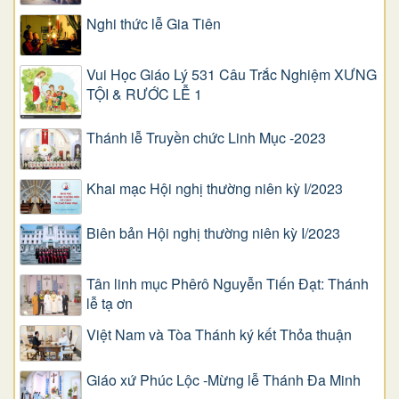
Nghi thức lễ Gia Tiên
Vui Học Giáo Lý 531 Câu Trắc Nghiệm XƯNG
TỘI & RƯỚC LỄ 1
Thánh lễ Truyền chức Linh Mục -2023
Khai mạc Hội nghị thường niên kỳ I/2023
Biên bản Hội nghị thường niên kỳ I/2023
Tân linh mục Phêrô Nguyễn Tiến Đạt: Thánh
lễ tạ ơn
Việt Nam và Tòa Thánh ký kết Thỏa thuận
Giáo xứ Phúc Lộc -Mừng lễ Thánh Đa Minh