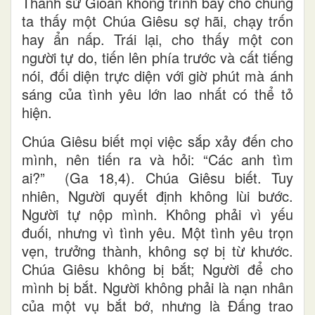
Thánh sử Gioan không trình bày cho chúng
ta thấy một Chúa Giêsu sợ hãi, chạy trốn
hay ẩn nấp. Trái lại, cho thấy một con
người tự do, tiến lên phía trước và cất tiếng
nói, đối diện trực diện với giờ phút mà ánh
sáng của tình yêu lớn lao nhất có thể tỏ
hiện.
Chúa Giêsu biết mọi việc sắp xảy đến cho
mình, nên tiến ra và hỏi: “Các anh tìm
ai?”
(Ga 18,4). Chúa Giêsu biết. Tuy
nhiên, Người quyết định không lùi bước.
Người tự nộp mình. Không phải vì yếu
đuối, nhưng vì tình yêu. Một tình yêu trọn
vẹn, trưởng thành, không sợ bị từ khước.
Chúa Giêsu không bị bắt; Người để cho
mình bị bắt. Người không phải là nạn nhân
của một vụ bắt bớ, nhưng là Đấng trao