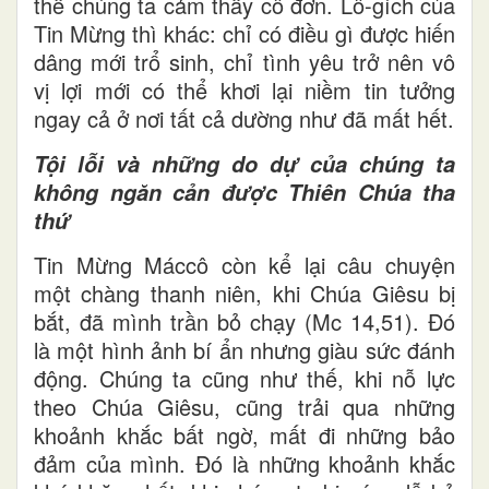
thế chúng ta cảm thấy cô đơn. Lô-gích của
Tin Mừng thì khác: chỉ có điều gì được hiến
dâng mới trổ sinh, chỉ tình yêu trở nên vô
vị lợi mới có thể khơi lại niềm tin tưởng
ngay cả ở nơi tất cả dường như đã mất hết.
Tội lỗi và những do dự của chúng ta
không ngăn cản được Thiên Chúa tha
thứ
Tin Mừng Máccô còn kể lại câu chuyện
một chàng thanh niên, khi Chúa Giêsu bị
bắt, đã mình trần bỏ chạy (Mc 14,51). Đó
là một hình ảnh bí ẩn nhưng giàu sức đánh
động. Chúng ta cũng như thế, khi nỗ lực
theo Chúa Giêsu, cũng trải qua những
khoảnh khắc bất ngờ, mất đi những bảo
đảm của mình. Đó là những khoảnh khắc