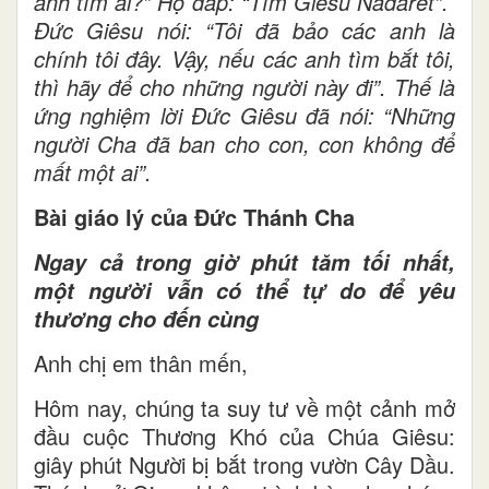
anh tìm ai?” Họ đáp: “Tìm Giêsu Nadarét”.
Đức Giêsu nói: “Tôi đã bảo các anh là
chính tôi đây. Vậy, nếu các anh tìm bắt tôi,
thì hãy để cho những người này đi”. Thế là
ứng nghiệm lời Đức Giêsu đã nói: “Những
người Cha đã ban cho con, con không để
mất một ai”.
Bài giáo lý của Đức Thánh Cha
Ngay cả trong giờ phút tăm tối nhất,
một người vẫn có thể tự do để yêu
thương cho đến cùng
Anh chị em thân mến,
Hôm nay, chúng ta suy tư về một cảnh mở
đầu cuộc Thương Khó của Chúa Giêsu:
giây phút Người bị bắt trong vườn Cây Dầu.