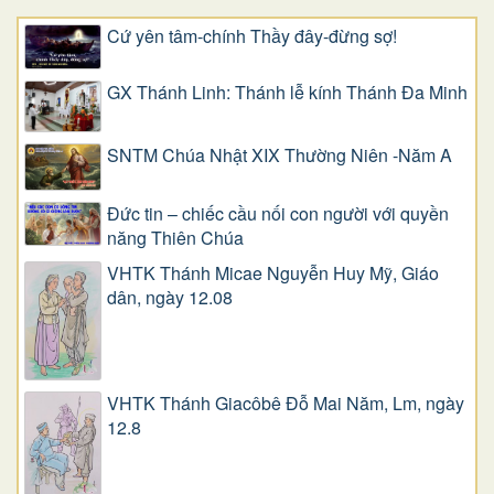
Cứ yên tâm-chính Thầy đây-đừng sợ!
GX Thánh Linh: Thánh lễ kính Thánh Đa Minh
SNTM Chúa Nhật XIX Thường Niên -Năm A
Đức tin – chiếc cầu nối con người với quyền
năng Thiên Chúa
VHTK Thánh Micae Nguyễn Huy Mỹ, Giáo
dân, ngày 12.08
VHTK Thánh Giacôbê Ðỗ Mai Năm, Lm, ngày
12.8