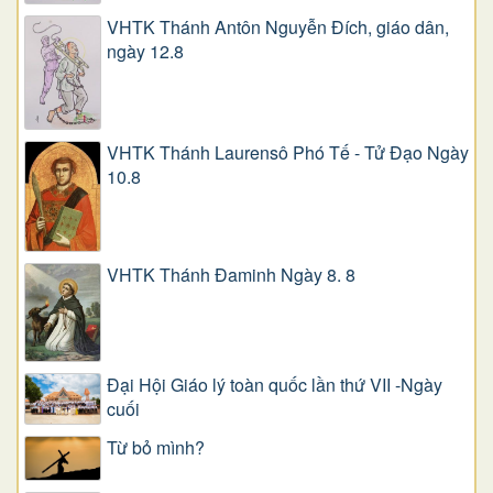
VHTK Thánh Antôn Nguyễn Ðích, giáo dân,
ngày 12.8
VHTK Thánh Laurensô Phó Tế - Tử Đạo Ngày
10.8
VHTK Thánh Đaminh Ngày 8. 8
Đại Hội Giáo lý toàn quốc lần thứ VII -Ngày
cuối
Từ bỏ mình?