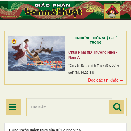
TRANG NHẤT
GIỚI THIỆU
GIÁO XỨ
TIN MỪNG CHÚA NHẬT - LỄ
DÒNG TU
TRỌNG
BAN MỤC VỤ
Chúa Nhật XIX Thường Niên -
Năm A
ĐOÀN THỂ CG
“Cứ yên tâm, chính Thầy đây, đừng
sợ!” (Mt 14,22-33)
LINH MỤC
Đọc các tin khác ➥
ĐIỂM HÀNH HƯƠNG
Đứng trước thách thức của trí tuệ nhân tạo