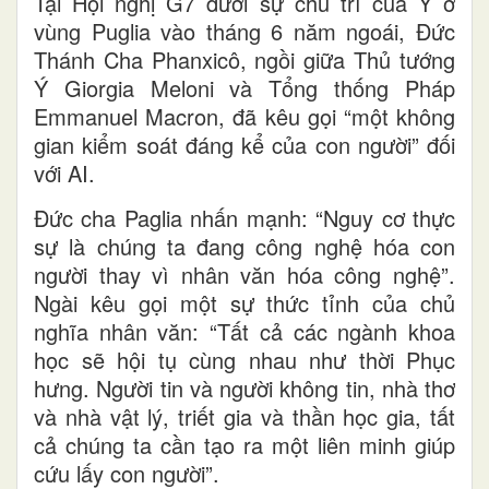
Tại Hội nghị G7 dưới sự chủ trì của Ý ở
vùng Puglia vào tháng 6 năm ngoái, Đức
Thánh Cha Phanxicô, ngồi giữa Thủ tướng
Ý Giorgia Meloni và Tổng thống Pháp
Emmanuel Macron, đã kêu gọi “một không
gian kiểm soát đáng kể của con người” đối
với AI.
Đức cha Paglia nhấn mạnh: “Nguy cơ thực
sự là chúng ta đang công nghệ hóa con
người thay vì nhân văn hóa công nghệ”.
Ngài kêu gọi một sự thức tỉnh của chủ
nghĩa nhân văn: “Tất cả các ngành khoa
học sẽ hội tụ cùng nhau như thời Phục
hưng. Người tin và người không tin, nhà thơ
và nhà vật lý, triết gia và thần học gia, tất
cả chúng ta cần tạo ra một liên minh giúp
cứu lấy con người”.