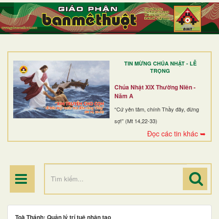
TRANG NHẤT
GIỚI THIỆU
GIÁO XỨ
TIN MỪNG CHÚA NHẬT - LỄ
DÒNG TU
TRỌNG
BAN MỤC VỤ
Chúa Nhật XIX Thường Niên -
Năm A
ĐOÀN THỂ CG
“Cứ yên tâm, chính Thầy đây, đừng
sợ!” (Mt 14,22-33)
LINH MỤC
Đọc các tin khác ➥
ĐIỂM HÀNH HƯƠNG
Toà Thánh: Quản lý trí tuệ nhân tạo