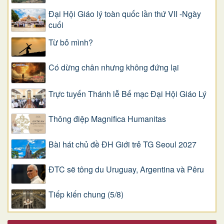
Đại Hội Giáo lý toàn quốc lần thứ VII -Ngày
cuối
Từ bỏ mình?
Có dừng chân nhưng không đứng lại
Trực tuyến Thánh lễ Bế mạc Đại Hội Giáo Lý
Thông điệp Magnifica Humanitas
Bài hát chủ đề ĐH Giới trẻ TG Seoul 2027
ĐTC sẽ tông du Uruguay, Argentina và Pêru
Tiếp kiến chung (5/8)