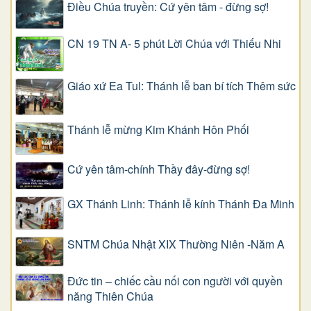
Điều Chúa truyền: Cứ yên tâm - đừng sợ!
CN 19 TN A- 5 phút Lời Chúa với Thiếu Nhi
Giáo xứ Ea Tul: Thánh lễ ban bí tích Thêm sức
Thánh lễ mừng Kim Khánh Hôn Phối
Cứ yên tâm-chính Thầy đây-đừng sợ!
GX Thánh Linh: Thánh lễ kính Thánh Đa Minh
SNTM Chúa Nhật XIX Thường Niên -Năm A
Đức tin – chiếc cầu nối con người với quyền
năng Thiên Chúa