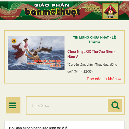
TRANG NHẤT
GIỚI THIỆU
GIÁO XỨ
TIN MỪNG CHÚA NHẬT - LỄ
DÒNG TU
TRỌNG
BAN MỤC VỤ
Chúa Nhật XIX Thường Niên -
Năm A
ĐOÀN THỂ CG
“Cứ yên tâm, chính Thầy đây, đừng
sợ!” (Mt 14,22-33)
LINH MỤC
Đọc các tin khác ➥
ĐIỂM HÀNH HƯƠNG
Bộ Giáo sĩ ban hành sắc lệnh về ý lễ