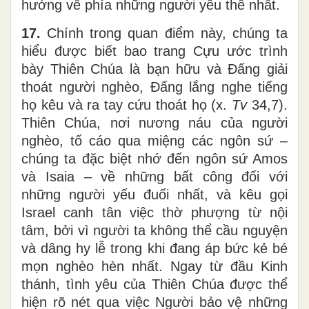
hướng về phía những người yếu thế nhất.
17.
Chính trong quan điểm này, chúng ta
hiểu được biết bao trang Cựu ước trình
bày Thiên Chúa là bạn hữu và Đấng giải
thoát người nghèo, Đấng lắng nghe tiếng
họ kêu và ra tay cứu thoát họ (x.
Tv
34,7).
Thiên Chúa, nơi nương náu của người
nghèo, tố cáo qua miệng các ngôn sứ –
chúng ta đặc biệt nhớ đến ngôn sứ Amos
và Isaia – về những bất công đối với
những người yếu đuối nhất, và kêu gọi
Israel canh tân việc thờ phượng từ nội
tâm, bởi vì người ta không thể cầu nguyện
và dâng hy lễ trong khi đang áp bức kẻ bé
mọn nghèo hèn nhất. Ngay từ đầu Kinh
thánh, tình yêu của Thiên Chúa được thể
hiện rõ nét qua việc Người bảo vệ những