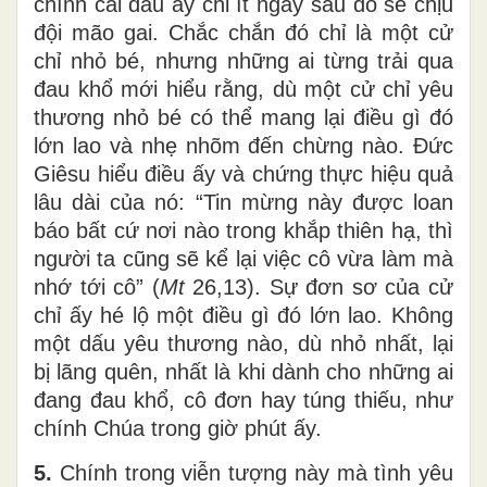
chính cái đầu ấy chỉ ít ngày sau đó sẽ chịu
đội mão gai. Chắc chắn đó chỉ là một cử
chỉ nhỏ bé, nhưng những ai từng trải qua
đau khổ mới hiểu rằng, dù một cử chỉ yêu
thương nhỏ bé có thể mang lại điều gì đó
lớn lao và nhẹ nhõm đến chừng nào. Đức
Giêsu hiểu điều ấy và chứng thực hiệu quả
lâu dài của nó: “Tin mừng này được loan
báo bất cứ nơi nào trong khắp thiên hạ, thì
người ta cũng sẽ kể lại việc cô vừa làm mà
nhớ tới cô” (
Mt
26,13). Sự đơn sơ của cử
chỉ ấy hé lộ một điều gì đó lớn lao. Không
một dấu yêu thương nào, dù nhỏ nhất, lại
bị lãng quên, nhất là khi dành cho những ai
đang đau khổ, cô đơn hay túng thiếu, như
chính Chúa trong giờ phút ấy.
5.
Chính trong viễn tượng này mà tình yêu