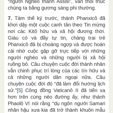
“người Nghèo thành Assisi”, vẫn thôi thúc
chúng ta bằng gương sáng phi thường.
7.
Tám thế kỷ trước, thánh Phanxicô đã
khơi dậy một cuộc canh tân theo Tin mừng
nơi các Kitô hữu và xã hội đương thời.
Giàu có và đầy tự tin, chàng trai trẻ
Phanxicô đã bị choáng ngợp và được hoán
cải nhờ cuộc gặp gỡ trực tiếp với những
người nghèo và những người bị xã hội
ruồng bỏ. Câu chuyện cuộc đời thánh nhân
vẫn chinh phục trí lòng của các tín hữu và
cả những người dân ngoại nữa. Câu
chuyện cuộc đời đó “đã làm đổi hướng lịch
sử.”
[5]
Công đồng Vaticanô II đã tiến xa
hơn trên cùng nẻo đường ấy, như thánh
Phaolô VI nói rằng “dụ ngôn người Samari
nhân hậu xưa kia đã trở thành khuôn mẫu