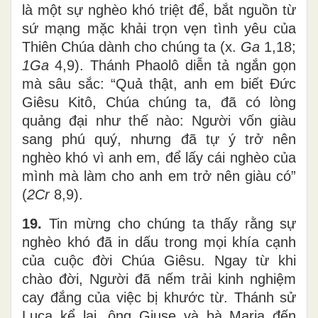
là một sự nghèo khó triệt để, bắt nguồn từ
sứ mạng mặc khải trọn vẹn tình yêu của
Thiên Chúa dành cho chúng ta (x.
Ga
1,18;
1Ga
4,9). Thánh Phaolô diễn tả ngắn gọn
mà sâu sắc: “Quả thật, anh em biết Đức
Giêsu Kitô, Chúa chúng ta, đã có lòng
quảng đại như thế nào: Người vốn giàu
sang phú quý, nhưng đã tự ý trở nên
nghèo khó vì anh em, để lấy cái nghèo của
mình mà làm cho anh em trở nên giàu có”
(
2Cr
8,9).
19.
Tin mừng cho chúng ta thấy rằng sự
nghèo khó đã in dấu trong mọi khía cạnh
của cuộc đời Chúa Giêsu. Ngay từ khi
chào đời, Người đã nếm trải kinh nghiệm
cay đắng của việc bị khước từ. Thánh sử
Luca kể lại, ông Giuse và bà Maria đến