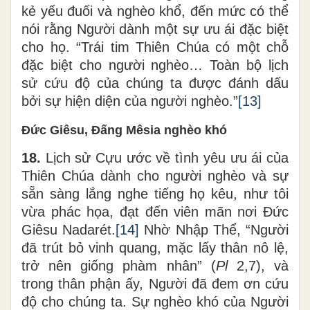
kẻ yếu đuối và nghèo khổ, đến mức có thể
nói rằng Người dành một sự ưu ái đặc biệt
cho họ. “Trái tim Thiên Chúa có một chỗ
đặc biệt cho người nghèo… Toàn bộ lịch
sử cứu độ của chúng ta được đánh dấu
bởi sự hiện diện của người nghèo.”
[13]
Đức Giêsu, Đấng Mêsia nghèo khó
18.
Lịch sử Cựu ước về tình yêu ưu ái của
Thiên Chúa dành cho người nghèo và sự
sẵn sàng lắng nghe tiếng họ kêu, như tôi
vừa phác họa, đạt đến viên mãn nơi Đức
Giêsu Nadarét.
[14]
Nhờ Nhập Thể, “Người
đã trút bỏ vinh quang, mặc lấy thân nô lệ,
trở nên giống phàm nhân” (
Pl
2,7), và
trong thân phận ấy, Người đã đem ơn cứu
độ cho chúng ta. Sự nghèo khó của Người