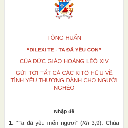
TÔNG HUẤN
“DILEXI TE - TA ĐÃ YÊU CON”
CỦA ĐỨC GIÁO HOÀNG LÊÔ XIV
GỬI TỚI TẤT CẢ CÁC KITÔ HỮU VỀ
TÌNH YÊU THƯƠNG DÀNH CHO NGƯỜI
NGHÈO
- - - - - - - - - -
Nhập đề
1.
“Ta đã yêu mến ngươi” (
Kh
3,9). Chúa