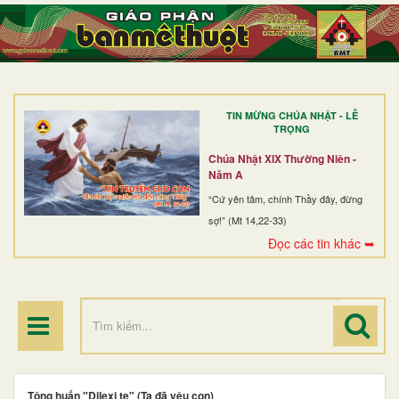
TRANG NHẤT
GIỚI THIỆU
GIÁO XỨ
TIN MỪNG CHÚA NHẬT - LỄ
DÒNG TU
TRỌNG
BAN MỤC VỤ
Chúa Nhật XIX Thường Niên -
Năm A
ĐOÀN THỂ CG
“Cứ yên tâm, chính Thầy đây, đừng
sợ!” (Mt 14,22-33)
LINH MỤC
Đọc các tin khác ➥
ĐIỂM HÀNH HƯƠNG
Tông huấn "Dilexi te" (Ta đã yêu con)