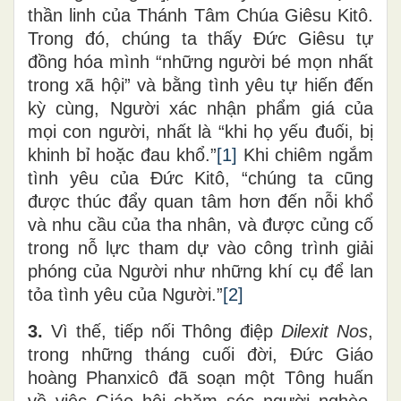
thần linh của Thánh Tâm Chúa Giêsu Kitô.
Trong đó, chúng ta thấy Đức Giêsu tự
đồng hóa mình “những người bé mọn nhất
trong xã hội” và bằng tình yêu tự hiến đến
kỳ cùng, Người xác nhận phẩm giá của
mọi con người, nhất là “khi họ yếu đuối, bị
khinh bỉ hoặc đau khổ.”
[1]
Khi chiêm ngắm
tình yêu của Đức Kitô, “chúng ta cũng
được thúc đẩy quan tâm hơn đến nỗi khổ
và nhu cầu của tha nhân, và được củng cố
trong nỗ lực tham dự vào công trình giải
phóng của Người như những khí cụ để lan
tỏa tình yêu của Người.”
[2]
3.
Vì thế, tiếp nối Thông điệp
Dilexit Nos
,
trong những tháng cuối đời, Đức Giáo
hoàng Phanxicô đã soạn một Tông huấn
về việc Giáo hội chăm sóc người nghèo,