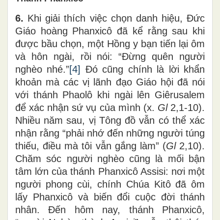
6.
Khi giải thích việc chọn danh hiệu, Đức
Giáo hoàng Phanxicô đã kể rằng sau khi
được bầu chọn, một Hồng y bạn tiến lại ôm
và hôn ngài, rồi nói: “Đừng quên người
nghèo nhé.”
[4]
Đó cũng chính là lời khẩn
khoản mà các vị lãnh đạo Giáo hội đã nói
với thánh Phaolô khi ngài lên Giêrusalem
để xác nhận sứ vụ của mình (x.
Gl
2,1-10).
Nhiều năm sau, vị Tông đồ vẫn có thể xác
nhận rằng “phải nhớ đến những người túng
thiếu, điều mà tôi vẫn gắng làm” (
Gl
2,10).
Chăm sóc người nghèo cũng là mối bận
tâm lớn của thánh Phanxicô Assisi: nơi một
người phong cùi, chính Chúa Kitô đã ôm
lấy Phanxicô và biến đổi cuộc đời thánh
nhân. Đến hôm nay, thánh Phanxicô,