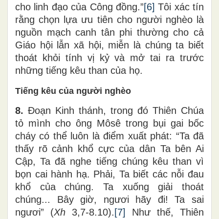
cho linh đạo của Công đồng.”
[6]
Tôi xác tín
rằng chọn lựa ưu tiên cho người nghèo là
nguồn mạch canh tân phi thường cho cả
Giáo hội lẫn xã hội, miễn là chúng ta biết
thoát khỏi tính vị kỷ và mở tai ra trước
những tiếng kêu than của họ.
Tiếng kêu của người nghèo
8.
Đoạn Kinh thánh, trong đó Thiên Chúa
tỏ mình cho ông Môsê trong bụi gai bốc
cháy có thể luôn là điểm xuất phát: “Ta đã
thấy rõ cảnh khổ cực của dân Ta bên Ai
Cập, Ta đã nghe tiếng chúng kêu than vì
bọn cai hành hạ. Phải, Ta biết các nỗi đau
khổ của chúng. Ta xuống giải thoát
chúng... Bây giờ, ngươi hãy đi! Ta sai
ngươi” (
Xh
3,7-8.10).
[7]
Như thế, Thiên