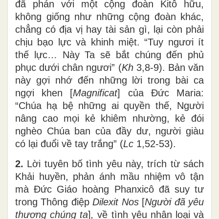
đã phán với một cộng đoàn Kitô hữu,
không giống như những cộng đoàn khác,
chẳng có địa vị hay tài sản gì, lại còn phải
chịu bạo lực và khinh miệt. “Tuy ngươi ít
thế lực… Này Ta sẽ bắt chúng đến phủ
phục dưới chân ngươi” (
Kh
3,8-9). Bản văn
này gợi nhớ đến những lời trong bài ca
ngợi khen [
Magnificat
] của Đức Maria:
“Chúa hạ bệ những ai quyền thế, Người
nâng cao mọi kẻ khiêm nhường, kẻ đói
nghèo Chúa ban của đầy dư, người giàu
có lại đuổi về tay trắng” (
Lc
1,52-53).
2.
Lời tuyên bố tình yêu này, trích từ sách
Khải huyền, phản ánh mầu nhiệm vô tận
mà Đức Giáo hoàng Phanxicô đã suy tư
trong Thông điệp
Dilexit Nos
[
Người đã yêu
thương chúng ta
]
,
về tình yêu nhân loại và