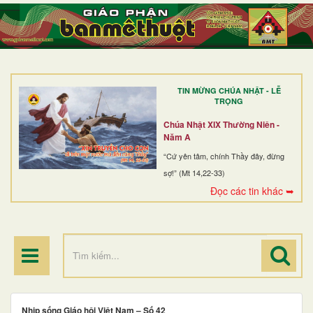
TRANG NHẤT
GIỚI THIỆU
GIÁO XỨ
TIN MỪNG CHÚA NHẬT - LỄ
DÒNG TU
TRỌNG
BAN MỤC VỤ
Chúa Nhật XIX Thường Niên -
Năm A
ĐOÀN THỂ CG
“Cứ yên tâm, chính Thầy đây, đừng
sợ!” (Mt 14,22-33)
LINH MỤC
Đọc các tin khác ➥
ĐIỂM HÀNH HƯƠNG
Nhịp sống Giáo hội Việt Nam – Số 42