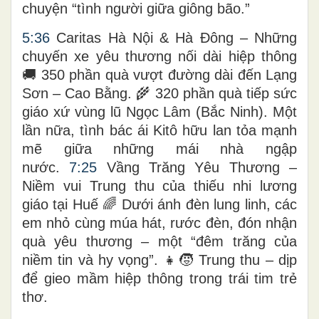
chuyện “tình người giữa giông bão.”
5:36
Caritas Hà Nội & Hà Đông – Những
chuyến xe yêu thương nối dài hiệp thông
🚚 350 phần quà vượt đường dài đến Lạng
Sơn – Cao Bằng. 🌾 320 phần quà tiếp sức
giáo xứ vùng lũ Ngọc Lâm (Bắc Ninh). Một
lần nữa, tình bác ái Kitô hữu lan tỏa mạnh
mẽ giữa những mái nhà ngập
nước.
7:25
Vầng Trăng Yêu Thương –
Niềm vui Trung thu của thiếu nhi lương
giáo tại Huế 🌈 Dưới ánh đèn lung linh, các
em nhỏ cùng múa hát, rước đèn, đón nhận
quà yêu thương – một “đêm trăng của
niềm tin và hy vọng”. 👧🧒 Trung thu – dịp
để gieo mầm hiệp thông trong trái tim trẻ
thơ.