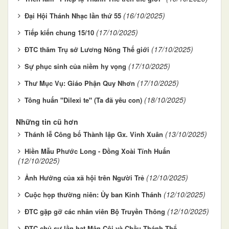
(16/10/2025)
Đại Hội Thánh Nhạc lần thứ 55
(17/10/2025)
Tiếp kiến chung 15/10
(17/10/2025)
ĐTC thăm Trụ sở Lương Nông Thế giới
(17/10/2025)
Sự phục sinh của niềm hy vọng
(17/10/2025)
Thư Mục Vụ: Giáo Phận Quy Nhơn
(18/10/2025)
Tông huấn "Dilexi te" (Ta đã yêu con)
Những tin cũ hơn
(13/10/2025)
Thánh lễ Công bố Thành lập Gx. Vinh Xuân
Hiền Mẫu Phước Long - Đồng Xoài Tĩnh Huấn
(12/10/2025)
(12/10/2025)
Ảnh Hưởng của xã hội trên Người Trẻ
(12/10/2025)
Cuộc họp thường niên: Ủy ban Kinh Thánh
(12/10/2025)
ĐTC gặp gỡ các nhân viên Bộ Truyền Thông
ĐTC chủ sự lần hạt Mân Côi và Chầu Thánh Thể