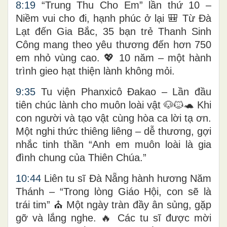
8:19
“Trung Thu Cho Em” lần thứ 10 –
Niềm vui cho đi, hạnh phúc ở lại 🎒 Từ Đà
Lạt đến Gia Bắc, 35 bạn trẻ Thanh Sinh
Công mang theo yêu thương đến hơn 750
em nhỏ vùng cao. 💖 10 năm – một hành
trình gieo hạt thiện lành không mỏi.
9:35
Tu viện Phanxicô Đakao – Lần đầu
tiên chúc lành cho muôn loài vật 🐶🐱🐢 Khi
con người và tạo vật cùng hòa ca lời tạ ơn.
Một nghi thức thiêng liêng – dễ thương, gợi
nhắc tinh thần “Anh em muôn loài là gia
đình chung của Thiên Chúa.”
10:44
Liên tu sĩ Đà Nẵng hành hương Năm
Thánh – “Trong lòng Giáo Hội, con sẽ là
trái tim” ⛪ Một ngày tràn đầy ân sủng, gặp
gỡ và lắng nghe. 🔥 Các tu sĩ được mời