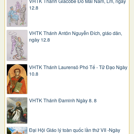
VHTK Thánh Giacôbê Ðỗ Mai Năm, Lm, ngày
12.8
VHTK Thánh Antôn Nguyễn Ðích, giáo dân,
ngày 12.8
VHTK Thánh Laurensô Phó Tế - Tử Đạo Ngày
10.8
VHTK Thánh Đaminh Ngày 8. 8
Đại Hội Giáo lý toàn quốc lần thứ VII -Ngày