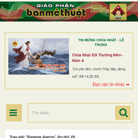
TRANG NHẤT
GIỚI THIỆU
GIÁO XỨ
TIN MỪNG CHÚA NHẬT - LỄ
DÒNG TU
TRỌNG
BAN MỤC VỤ
Chúa Nhật XIX Thường Niên -
Năm A
ĐOÀN THỂ CG
“Cứ yên tâm, chính Thầy đây, đừng
sợ!” (Mt 14,22-33)
LINH MỤC
Đọc các tin khác ➥
ĐIỂM HÀNH HƯƠNG
Trao giải “Ragione Aperta” lần thứ VII