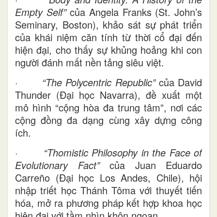
Empty Self”
của Angela Franks (St. John’s
Seminary, Boston), khảo sát sự phát triển
của khái niệm căn tính từ thời cổ đại đến
hiện đại, cho thấy sự khủng hoảng khi con
người đánh mất nền tảng siêu việt.
·
“The Polycentric Republic”
của David
Thunder (Đại học Navarra), đề xuất một
mô hình “cộng hòa đa trung tâm”, nơi các
cộng đồng đa dạng cùng xây dựng công
ích.
·
“Thomistic Philosophy in the Face of
Evolutionary Fact”
của Juan Eduardo
Carreño (Đại học Los Andes, Chile), hội
nhập triết học Thánh Tôma với thuyết tiến
hóa, mở ra phương pháp kết hợp khoa học
hiện đại với tầm nhìn khôn ngoan.