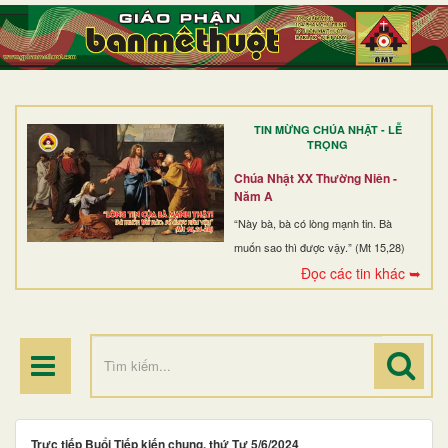
TRANG NHẤT
GIỚI THIỆU
GIÁO XỨ
TIN MỪNG CHÚA NHẬT - LỄ
DÒNG TU
TRỌNG
BAN MỤC VỤ
Chúa Nhật XX Thường Niên -
Năm A
ĐOÀN THỂ CG
“Này bà, bà có lòng mạnh tin. Bà
muốn sao thì được vậy.” (Mt 15,28)
LINH MỤC
Đọc các tin khác ➥
ĐIỂM HÀNH HƯƠNG
Trực tiếp Buổi Tiếp kiến chung, thứ Tư 5/6/2024