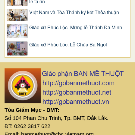
lễ tạ ơn
Việt Nam và Tòa Thánh ký kết Thỏa thuận
Giáo xứ Phúc Lộc -Mừng lễ Thánh Đa Minh
Giáo xứ Phúc Lộc: Lễ Chúa Ba Ngôi
Giáo phận BAN MÊ THUỘT
http://gpbanmethuot.com
http://gpbanmethuot.net
http://gpbanmethuot.vn
Tòa Giám Mục - BMT:
Số 104 Phan Chu Trinh, Tp. BMT, Đắk Lắk.
ĐT: 0262 3817 622
Email: banmethuot@cbc-vietnam.org -