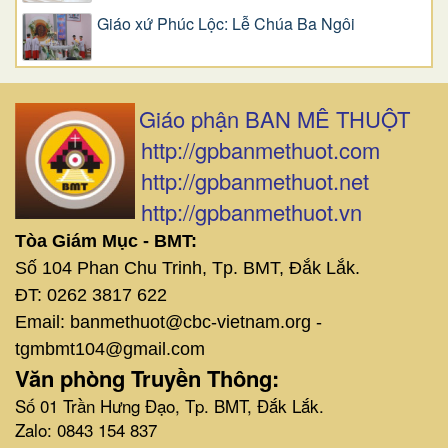
Giáo xứ Phúc Lộc: Lễ Chúa Ba Ngôi
Giáo phận BAN MÊ THUỘT
http://gpbanmethuot.com
http://gpbanmethuot.net
http://gpbanmethuot.vn
Tòa Giám Mục - BMT:
Số 104 Phan Chu Trinh, Tp. BMT, Đắk Lắk.
ĐT: 0262 3817 622
Email: banmethuot@cbc-vietnam.org -
tgmbmt104@gmail.com
Văn phòng Truyền Thông:
Số 01 Trần Hưng Đạo, Tp. BMT, Đắk Lắk.
Zalo: 0843 154 837