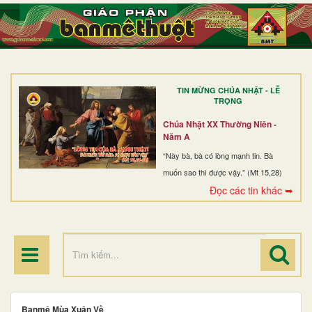
TRANG NHẤT
GIỚI THIỆU
GIÁO XỨ
TIN MỪNG CHÚA NHẬT - LỄ
DÒNG TU
TRỌNG
BAN MỤC VỤ
Chúa Nhật XX Thường Niên -
Năm A
ĐOÀN THỂ CG
“Này bà, bà có lòng mạnh tin. Bà
muốn sao thì được vậy.” (Mt 15,28)
LINH MỤC
Đọc các tin khác ➥
ĐIỂM HÀNH HƯƠNG
Banmê Mùa Xuân Về