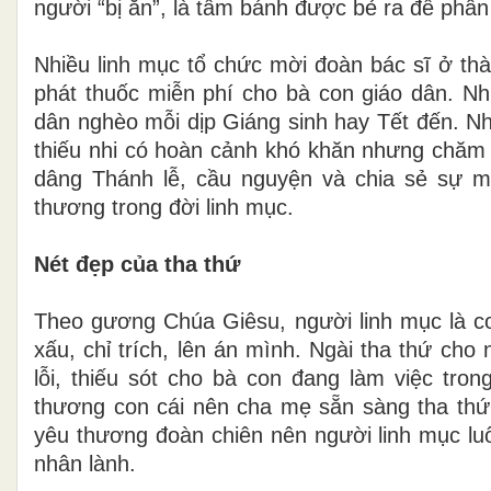
người “bị ăn”, là tấm bánh được bẻ ra để phân
Nhiều linh mục tổ chức mời đoàn bác sĩ ở thà
phát thuốc miễn phí cho bà con giáo dân. Nh
dân nghèo mỗi dịp Giáng sinh hay Tết đến. N
thiếu nhi có hoàn cảnh khó khăn nhưng chăm c
dâng Thánh lễ, cầu nguyện và chia sẻ sự m
thương trong đời linh mục.
Nét đẹp của tha thứ
Theo gương Chúa Giêsu, người linh mục là co
xấu, chỉ trích, lên án mình. Ngài tha thứ cho 
lỗi, thiếu sót cho bà con đang làm việc tro
thương con cái nên cha mẹ sẵn sàng tha thứ,
yêu thương đoàn chiên nên người linh mục lu
nhân lành.