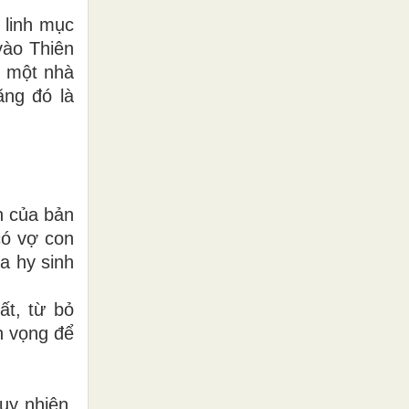
 linh mục
vào Thiên
i một nhà
ăng đó là
n của bản
có vợ con
a hy sinh
ất, từ bỏ
h vọng để
uy nhiên,