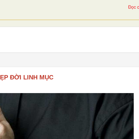
Đọc c
ẸP ĐỜI LINH MỤC