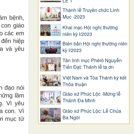
LỄ 1
Thánh lễ Truyền chức Linh
Mục -2023
hám bệnh,
 con giáo
Khai mạc Hội nghị thường
ho các em
niên kỳ I/2023
 đến hiệp
Biên bản Hội nghị thường niên
ia và yêu
kỳ I/2023
Tân linh mục Phêrô Nguyễn
Tiến Đạt: Thánh lễ tạ ơn
Việt Nam và Tòa Thánh ký kết
Thỏa thuận
n đạo nói
Giáo xứ Phúc Lộc -Mừng lễ
những lầm
Thánh Đa Minh
g. Vì yêu
Giáo xứ Phúc Lộc: Lễ Chúa
a con. Vì
Ba Ngôi
ời mục tử