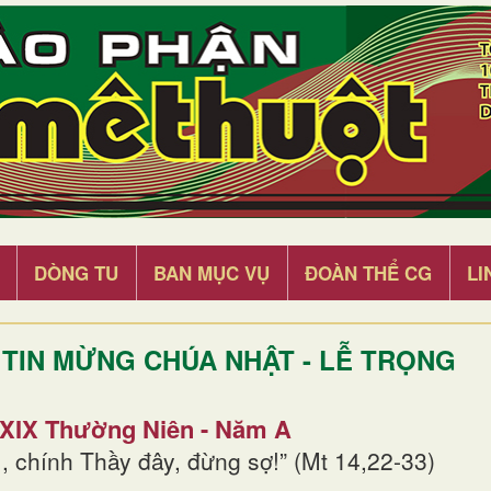
DÒNG TU
BAN MỤC VỤ
ĐOÀN THỂ CG
LI
TIN MỪNG CHÚA NHẬT - LỄ TRỌNG
 XIX Thường Niên - Năm A
, chính Thầy đây, đừng sợ!” (Mt 14,22-33)