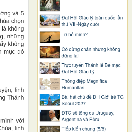
ướng và 5
Đại Hội Giáo lý toàn quốc lần
Chúa chọn
thứ VII -Ngày cuối
 là không
Từ bỏ mình?
ng, những
 ấy không
Có dừng chân nhưng không
nh mục đó
đứng lại
Trực tuyến Thánh lễ Bế mạc
Đại Hội Giáo Lý
Thông điệp Magnifica
Humanitas
yện, linh
Bài hát chủ đề ĐH Giới trẻ TG
âng Thánh
Seoul 2027
ĐTC sẽ tông du Uruguay,
Argentina và Pêru
 mình với
húa, linh
Tiếp kiến chung (5/8)