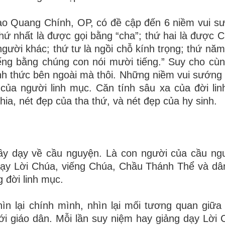
Đào Quang Chính, OP, có đề cập đến 6 niềm vui s
thứ nhất là được gọi bằng “cha”; thứ hai là được 
người khác; thứ tư là ngồi chỗ kính trọng; thứ năm
 tiếng bằng chúng con nói mười tiếng.” Suy cho cù
ình thức bên ngoài mà thôi. Những niềm vui sướng
 của người linh mục. Căn tính sâu xa của đời li
hia, nét đẹp của tha thứ, và nét đẹp của hy sinh.
ầy dạy về cầu nguyện. Là con người của cầu ngu
dạy Lời Chúa, viếng Chúa, Chầu Thánh Thể và d
g đời linh mục.
ìn lại chính mình, nhìn lại mối tương quan giữa
 giáo dân. Mỗi lần suy niệm hay giảng dạy Lời C