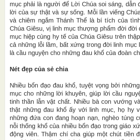
mục phải là người để Lời Chúa soi sáng, dẫn 
lời của sự thật và sự sống. Mỗi lần viếng Chú
và chiêm ngắm Thánh Thể là bí tích của tìn
Chúa Giêsu, vị linh mục thượng phẩm đời đời đ
mục hiệp cùng hy tế của Chúa Giêsu trên thập
cả những lỗi lầm, bất xứng trong đời linh mụ
là cầu nguyện cho những đau khổ của đoàn ch
Nét đẹp của sẻ chia
Nhiều bổn đạo đau khổ, tuyệt vọng bởi những
mục cho những lời khuyên, giúp lời cầu ngu
tinh thần lẫn vật chất. Nhiều bà con vướng v
thật những đau khổ ấy với linh mục, họ hy 
những đứa con đang hoạn nạn, nghèo túng củ
nỗi thống khổ của nhiều bổn đạo trong giáo x
động viên. Thậm chí cha giúp một chút tiền đ