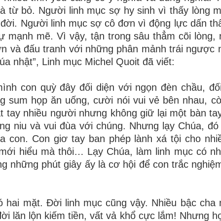
và từ bỏ. Người linh mục sợ hy sinh vì thấy lòng 
 đời. Người linh mục sợ cô đơn vì động lực dấn thâ
mạnh mẽ. Vì vậy, tận trong sâu thẳm cõi lòng, n
n và đấu tranh với những phân mảnh trái ngược 
úa nhật”, Linh mục Michel Quoit đã viết:
ình con quỳ đây đối diện với ngọn đèn chầu, đối
g sum họp ăn uống, cười nói vui vẻ bên nhau, cò
 tay nhiều người nhưng không giữ lại một bàn ta
nâng niu và vui đùa với chúng. Nhưng lạy Chúa, đó
a con. Con giơ tay ban phép lành xá tội cho nhi
 mới hiểu mà thôi… Lạy Chúa, làm linh mục có n
ng những phút giây ấy là cơ hội để con trắc nghiệm
có hai mặt. Đời linh mục cũng vậy. Nhiều bậc ch
đời lăn lộn kiếm tiền, vất vả khổ cực lắm! Nhưng h