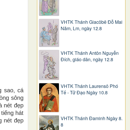
VHTK Thánh Giacôbê Ðỗ Mai
Năm, Lm, ngày 12.8
VHTK Thánh Antôn Nguyễn
Ðích, giáo dân, ngày 12.8
VHTK Thánh Laurensô Phó
g sao, cá
Tế - Tử Đạo Ngày 10.8
dòng sông
à nét đẹp
 tiếng hát
VHTK Thánh Đaminh Ngày 8.
g nét đẹp
8