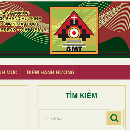
NH MỤC
ĐIỂM HÀNH HƯƠNG
TÌM KIẾM