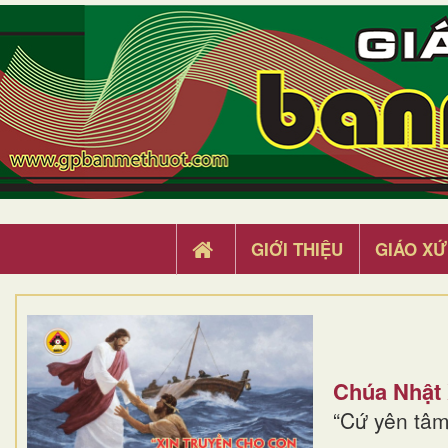
GIỚI THIỆU
GIÁO XỨ
Chúa Nhật
“Cứ yên tâm