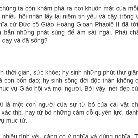
u chúng ta còn khám phá ra nơi khuôn mặt của mỗi
nhiều hối nhân lấy lại niềm tin yêu và cậy trông 
hĩa cử Đức cố Giáo Hoàng Gioan Phaolô II đã tớ
ên bắn những phát súng để ám sát ngài. Phải ch
ã dạy và đã sống?
nh thời gian, sức khỏe; hy sinh những phút thư giã
à con bổn đạo; hy sinh sống đời độc thân không 
phục vụ Giáo hội và mọi người. Bởi vậy, nét đẹp củ
i là một con người của sự từ bỏ của cải vật ch
xác thịt, hay từ bỏ những cám dỗ quyền lực, dan
vụ mục tử.
g nhiều tình yêu càng có ý nghĩa và đúng nghĩa. T