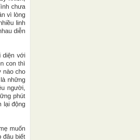
mình chưa
n vì lòng
hiều linh
nhau diễn
 diện với
n con thì
y nào cho
 là những
ều người,
hững phút
 lại động
a mẹ muốn
ọ đâu biết