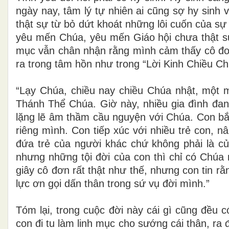
ngày nay, tâm lý tự nhiên ai cũng sợ hy sinh 
thật sự từ bỏ dứt khoát những lôi cuốn của sự
yêu mến Chúa, yêu mến Giáo hội chưa thật sự 
mục vẫn chân nhận rằng mình cảm thấy cô đơ
ra trong tâm hồn như trong “Lời Kinh Chiều Ch
“Lạy Chúa, chiều nay chiều Chúa nhật, một m
Thánh Thể Chúa. Giờ này, nhiều gia đình đan
lặng lẽ âm thầm cầu nguyện với Chúa. Con bắt
riêng mình. Con tiếp xúc với nhiều trẻ con, 
đứa trẻ của người khác chứ không phải là củ
nhưng những tội đời của con thì chỉ có Chúa
giây cô đơn rất thật như thế, nhưng con tin rằ
lực ơn gọi dấn thân trong sứ vụ đời mình.”
Tóm lại, trong cuộc đời này cái gì cũng đều 
con đi tu làm linh mục cho sướng cái thân, ra 