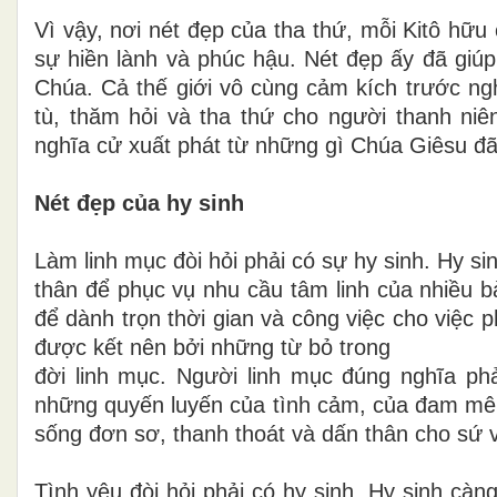
Vì vậy, nơi nét đẹp của tha thứ, mỗi Kitô hữ
sự hiền lành và phúc hậu. Nét đẹp ấy đã giúp 
Chúa. Cả thế giới vô cùng cảm kích trước ng
tù, thăm hỏi và tha thứ cho người thanh ni
nghĩa cử xuất phát từ những gì Chúa Giêsu đ
Nét đẹp của hy sinh
Làm linh mục đòi hỏi phải có sự hy sinh. Hy si
thân để phục vụ nhu cầu tâm linh của nhiều b
để dành trọn thời gian và công việc cho việc 
được kết nên bởi những từ bỏ trong
đời linh mục. Người linh mục đúng nghĩa phả
những quyến luyến của tình cảm, của đam mê 
sống đơn sơ, thanh thoát và dấn thân cho sứ 
Tình yêu đòi hỏi phải có hy sinh. Hy sinh càn