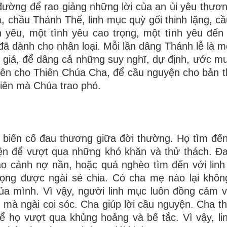
đường để rao giảng những lời của an ủi yêu thươ
a, chầu Thánh Thể, linh mục quỳ gối thinh lặng, c
h yêu, một tình yêu cao trọng, một tình yêu đế
ã dành cho nhân loại. Mỗi lần dâng Thánh lễ là mỗi
 giá, để dâng cả những suy nghĩ, dự định, ước m
c lên cho Thiên Chúa Cha, để cầu nguyện cho bản t
iên mà Chúa trao phó.
 biến cố đau thương giữa đời thường. Họ tìm đến
yện để vượt qua những khó khăn và thử thách. Đ
ào cảnh nợ nần, hoặc quá nghèo tìm đến với linh
vọng được ngài sẻ chia. Có cha mẹ nào lại khô
a mình. Vì vậy, người linh mục luôn đồng cảm 
ứ mà ngài coi sóc. Cha giúp lời cầu nguyện. Cha t
ể họ vượt qua khủng hoảng và bế tắc. Vì vậy, li