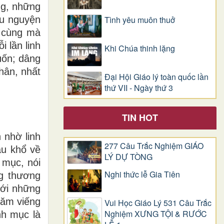
ng, những
ầu nguyện
Tình yêu muôn thuở
n cùng mà
 lần linh
Khi Chúa thinh lặng
uốn; dâng
hân, nhất
Đại Hội Giáo lý toàn quốc lần
thứ VII - Ngày thứ 3
TIN HOT
 nhờ linh
277 Câu Trắc Nghiệm GIÁO
au khổ về
LÝ DỰ TÒNG
 mục, nói
Nghi thức lễ Gia Tiên
ng thương
với những
hăm viếng
Vui Học Giáo Lý 531 Câu Trắc
Nghiệm XƯNG TỘI & RƯỚC
nh mục là