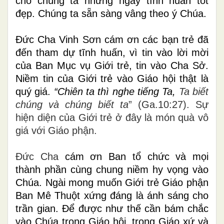
cho chúng ta những ngày tĩnh huấn tốt
đẹp. Chúng ta sẵn sàng vâng theo ý Chúa.
Đức Cha Vinh Sơn cám ơn các bạn trẻ đã
đến tham dự tĩnh huấn, vì tin vào lời mời
của Ban Mục vụ Giới trẻ, tin vào Cha Sở.
Niềm tin của Giới trẻ vào Giáo hội thật là
quý giá.
“Chiên ta thì nghe tiếng Ta,
Ta biết
chúng và chúng biết ta
” (Ga.10:27). Sự
hiện diện của Giới trẻ ở đây là món quà vô
giá với Giáo phận.
Đức Cha
cám ơn Ban tổ chức và mọi
thành phần cùng chung niềm hy vọng vào
Chúa. Ngài mong muốn Giới trẻ Giáo phận
Ban Mê Thuột xứng đáng là ánh sáng cho
trần gian. Để được như thế cần bám chắc
vào Chúa trong Giáo hội, trong Giáo xứ và