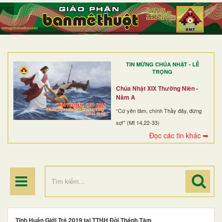
TRANG NHẤT
GIỚI THIỆU
GIÁO XỨ
TIN MỪNG CHÚA NHẬT - LỄ
DÒNG TU
TRỌNG
BAN MỤC VỤ
Chúa Nhật XIX Thường Niên -
Năm A
ĐOÀN THỂ CG
“Cứ yên tâm, chính Thầy đây, đừng
sợ!” (Mt 14,22-33)
LINH MỤC
Đọc các tin khác ➥
ĐIỂM HÀNH HƯƠNG
Tĩnh Huấn Giới Trẻ 2019 tại TTHH Đồi Thánh Tâm