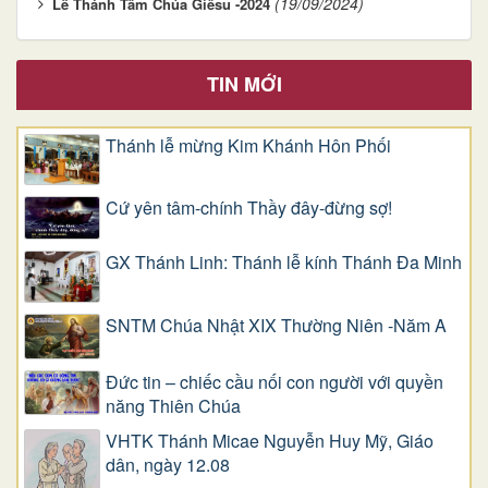
(19/09/2024)
Lễ Thánh Tâm Chúa Giêsu -2024
TIN MỚI
Thánh lễ mừng Kim Khánh Hôn Phối
Cứ yên tâm-chính Thầy đây-đừng sợ!
GX Thánh Linh: Thánh lễ kính Thánh Đa Minh
SNTM Chúa Nhật XIX Thường Niên -Năm A
Đức tin – chiếc cầu nối con người với quyền
năng Thiên Chúa
VHTK Thánh Micae Nguyễn Huy Mỹ, Giáo
dân, ngày 12.08