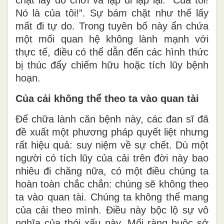
chặt lấy đồ chơi và lặp đi lặp lại: “Của tôi!
Nó là của tôi!”. Sự bám chặt như thế lấy
mất đi tự do. Trong tuyên bố này ẩn chứa
một mối quan hệ không lành mạnh với
thực tế, điều có thể dẫn đến các hình thức
bị thúc đẩy chiếm hữu hoặc tích lũy bệnh
hoạn.
Của cải không thể theo ta vào quan tài
Để chữa lành căn bệnh này, các đan sĩ đã
đề xuất một phương pháp quyết liệt nhưng
rất hiệu quả: suy niệm về sự chết. Dù một
người có tích lũy của cải trên đời này bao
nhiêu đi chăng nữa, có một điều chúng ta
hoàn toàn chắc chắn: chúng sẽ không theo
ta vào quan tài. Chúng ta không thể mang
của cải theo mình. Điều này bộc lộ sự vô
nghĩa của thói xấu này. Mối ràng buộc sở