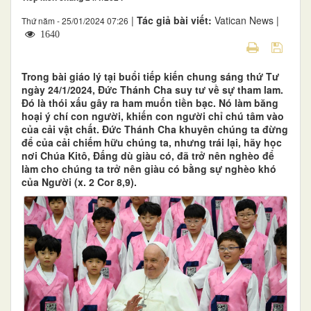
|
Tác giả bài viết:
Vatican News |
Thứ năm - 25/01/2024 07:26
1640
Trong bài giáo lý tại buổi tiếp kiến chung sáng thứ Tư
ngày 24/1/2024, Đức Thánh Cha suy tư về sự tham lam.
Đó là thói xấu gây ra ham muốn tiền bạc. Nó làm băng
hoại ý chí con người, khiến con người chỉ chú tâm vào
của cải vật chất. Đức Thánh Cha khuyên chúng ta đừng
để của cải chiếm hữu chúng ta, nhưng trái lại, hãy học
nơi Chúa Kitô, Đấng dù giàu có, đã trở nên nghèo để
làm cho chúng ta trở nên giàu có bằng sự nghèo khó
của Người (x. 2 Cor 8,9).