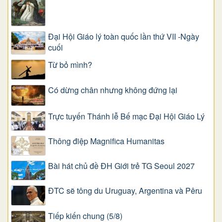
Đại Hội Giáo lý toàn quốc lần thứ VII -Ngày
cuối
Từ bỏ mình?
Có dừng chân nhưng không đứng lại
Trực tuyến Thánh lễ Bế mạc Đại Hội Giáo Lý
Thông điệp Magnifica Humanitas
Bài hát chủ đề ĐH Giới trẻ TG Seoul 2027
ĐTC sẽ tông du Uruguay, Argentina và Pêru
Tiếp kiến chung (5/8)