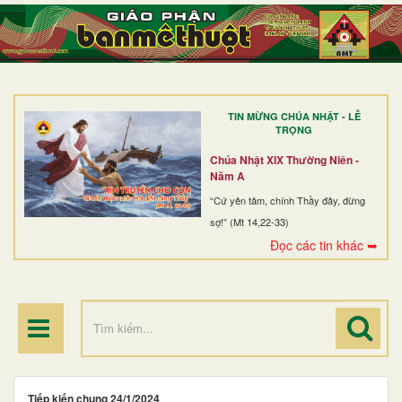
TRANG NHẤT
GIỚI THIỆU
GIÁO XỨ
TIN MỪNG CHÚA NHẬT - LỄ
DÒNG TU
TRỌNG
BAN MỤC VỤ
Chúa Nhật XIX Thường Niên -
Năm A
ĐOÀN THỂ CG
“Cứ yên tâm, chính Thầy đây, đừng
sợ!” (Mt 14,22-33)
LINH MỤC
Đọc các tin khác ➥
ĐIỂM HÀNH HƯƠNG
Tiếp kiến chung 24/1/2024