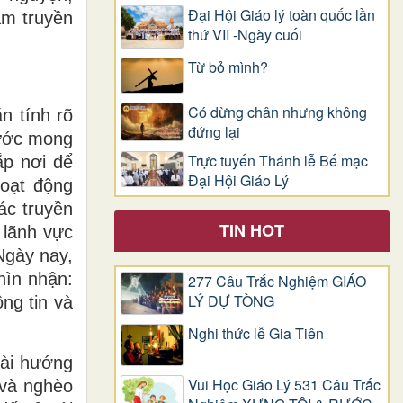
Đại Hội Giáo lý toàn quốc lần
àm truyền
thứ VII -Ngày cuối
Từ bỏ mình?
Có dừng chân nhưng không
n tính rõ
đứng lại
 ước mong
Trực tuyến Thánh lễ Bế mạc
ắp nơi để
Đại Hội Giáo Lý
hoạt động
ác truyền
TIN HOT
 lãnh vực
Ngày nay,
hìn nhận:
277 Câu Trắc Nghiệm GIÁO
LÝ DỰ TÒNG
ông tin và
Nghi thức lễ Gia Tiên
vài hướng
Vui Học Giáo Lý 531 Câu Trắc
 và nghèo