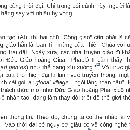
ng cùng thời đại. Chỉ trong bối cảnh này, người l
g hăng say với nhiều hy vọng.
n tạo (AI), thì hai chữ “Công giáo” cần phải là că
ng giáo hẳn là loan Tin mừng của Thiên Chúa với
g trái đất. Ngày xưa, các nhà truyền giáo đi kh
hời Đức Giáo hoàng Gioan Phaolô II cảm thấy “
[2]
(
ad gentes
) như thể đang xìu xuống.”
Với trực gi
 của thời hiện đại là lãnh vực truyền thông, một
nh cái gọi là “
global village
- ngôi làng toàn cầu”. 
 thách thức mới như Đức Giáo hoàng Phanxicô n
uệ nhân tạo, đang làm thay đổi triệt để thế giới th
yền thông tin. Theo đó, chúng ta có thể nhắc lại 
, “Vào thời đại có nguy cơ giàu có về công nghệ
[4]