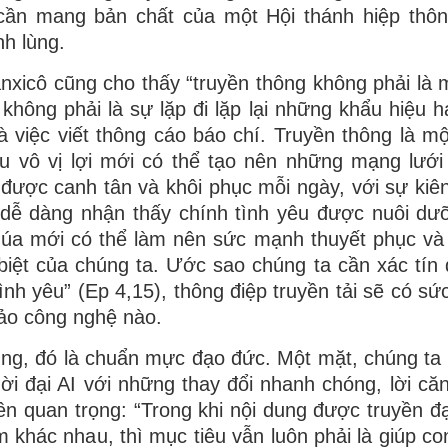
 cần mang bản chất của một Hội thánh hiệp thô
nh lùng.
nxicô cũng cho thấy “truyền thông không phải là
 không phải là sự lặp đi lặp lại những khẩu hiệu 
à việc viết thông cáo báo chí. Truyền thông là mộ
êu vô vị lợi mới có thể tạo nên những mạng lưới
 được canh tân và khôi phục mỗi ngày, với sự kiê
dễ dàng nhận thấy chính tình yêu được nuôi dư
Chúa mới có thể làm nên sức mạnh thuyết phục v
 biệt của chúng ta. Ước sao chúng ta cần xác tín 
tình yêu” (Ep 4,15), thông điệp truyền tải sẽ có s
ảo công nghệ nào.
ng, đó là chuẩn mực đạo đức. Một mặt, chúng ta
ời đại AI với những thay đổi nhanh chóng, lời că
n quan trọng: “Trong khi nội dung được truyền đạ
 khác nhau, thì mục tiêu vẫn luôn phải là giúp co