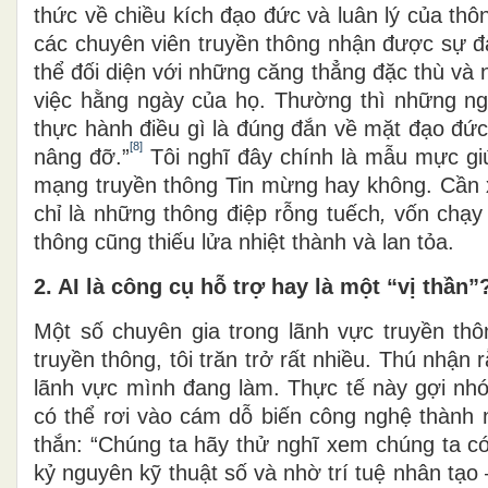
thức về chiều kích đạo đức và luân lý của thô
các chuyên viên truyền thông nhận được sự đ
thể đối diện với những căng thẳng đặc thù và 
việc hằng ngày của họ. Thường thì những n
thực hành điều gì là đúng đắn về mặt đạo đức
[8]
nâng đỡ.”
Tôi nghĩ đây chính là mẫu mực gi
mạng truyền thông Tin mừng hay không. Cần x
chỉ là những thông điệp rỗng tuếch
,
vốn chạy 
thông cũng thiếu lửa nhiệt thành và lan tỏa.
2. AI là công cụ hỗ trợ hay là một “vị thần”
Một số chuyên gia trong lãnh vực truyền thô
truyền thông, tôi trăn trở rất nhiều. Thú nhận
lãnh vực mình đang làm. Thực tế này gợi nh
có thể rơi vào cám dỗ biến công nghệ thành 
thắn: “Chúng ta hãy thử nghĩ xem chúng ta c
kỷ nguyên kỹ thuật số và nhờ trí tuệ nhân tạ