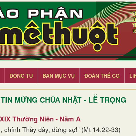
DÒNG TU
BAN MỤC VỤ
ĐOÀN THỂ CG
LI
TIN MỪNG CHÚA NHẬT - LỄ TRỌNG
 XIX Thường Niên - Năm A
, chính Thầy đây, đừng sợ!” (Mt 14,22-33)