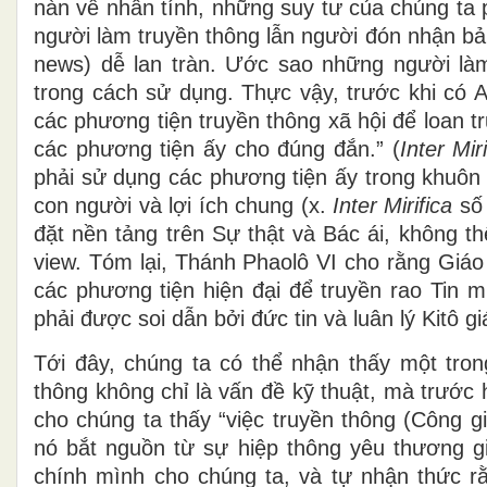
nàn về nhân tính, những suy tư của chúng ta p
người làm truyền thông lẫn người đón nhận bản t
news) dễ lan tràn. Ước sao những người làm
trong cách sử dụng. Thực vậy, trước khi có 
các phương tiện truyền thông xã hội để loan 
các phương tiện ấy cho đúng đắn.” (
Inter Mir
phải sử dụng các phương tiện ấy trong khuôn k
con người và lợi ích chung (x.
Inter Mirifica
số 
đặt nền tảng trên Sự thật và Bác ái, không t
view. Tóm lại, Thánh Phaolô VI cho rằng Giáo
các phương tiện hiện đại để truyền rao Tin 
phải được soi dẫn bởi đức tin và luân lý Kitô gi
Tới đây, chúng ta có thể nhận thấy một tron
thông không chỉ là vấn đề kỹ thuật, mà trước
cho chúng ta thấy “việc truyền thông (Công g
nó bắt nguồn từ sự hiệp thông yêu thương g
chính mình cho chúng ta, và tự nhận thức r