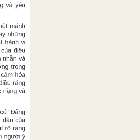
ng và yêu
 một mánh
hay những
t hành vi
 của điều
n nhẫn và
ỡng trong
à cảm hóa
điều rằng
ức nặng và
 có “Đấng
n dặn của
t rõ ràng
n người ý