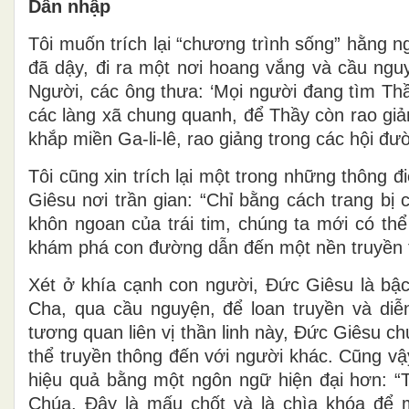
Dẫn nhập
Tôi muốn trích lại “chương trình sống” hằng n
đã dậy, đi ra một nơi hoang vắng và cầu ngu
Người, các ông thưa: ‘Mọi người đang tìm Thầ
các làng xã chung quanh, để Thầy còn rao giản
khắp miền Ga-li-lê, rao giảng trong các hội đư
Tôi cũng xin trích lại một trong những thông
Giêsu nơi trần gian: “Chỉ bằng cách trang bị
khôn ngoan của trái tim, chúng ta mới có thể
khám phá con đường dẫn đến một nền truyền t
Xét ở khía cạnh con người, Đức Giêsu là bậc
Cha, qua cầu nguyện, để loan truyền và di
tương quan liên vị thần linh này, Đức Giêsu c
thể truyền thông đến với người khác. Cũng v
hiệu quả bằng một ngôn ngữ hiện đại hơn: “Tr
Chúa. Đây là mấu chốt và là chìa khóa để 