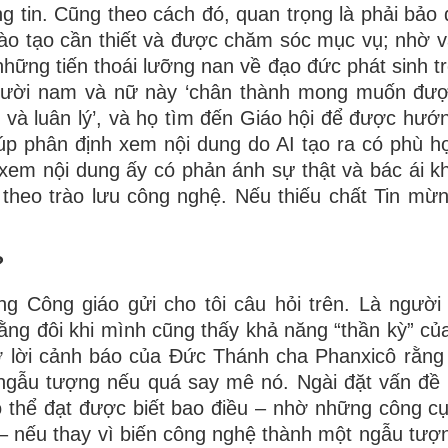
ng tin. Cũng theo cách đó, quan trọng là phải bảo
ào tạo cần thiết và được chăm sóc mục vụ; nhờ v
những tiến thoái lưỡng nan về đạo đức phát sinh t
gười nam và nữ này ‘chân thành mong muốn đượ
 và luân lý’, và họ tìm đến Giáo hội để được hướ
úp phân định xem nội dung do AI tạo ra có phù h
em nội dung ấy có phản ánh sự thật và bác ái k
theo trào lưu công nghệ. Nếu thiếu chất Tin mừn
?
ng Công giáo gửi cho tôi câu hỏi trên. Là người
 rằng đôi khi mình cũng thấy khả năng “thần kỳ” củ
ớ lời cảnh báo của Đức Thánh cha Phanxicô rằng
ngẫu tượng nếu quá say mê nó. Ngài đặt vấn đề 
ó thể đạt được biết bao điều – nhờ những công c
o – nếu thay vì biến công nghệ thành một ngẫu tượ