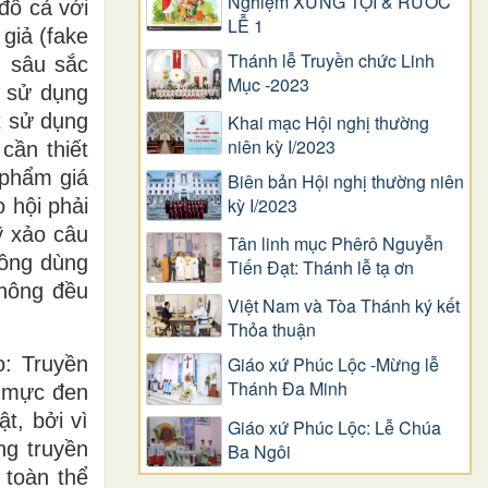
Nghiệm XƯNG TỘI & RƯỚC
 đố cả với
LỄ 1
 giả (fake
Thánh lễ Truyền chức Linh
h sâu sắc
Mục -2023
i sử dụng
t sử dụng
Khai mạc Hội nghị thường
niên kỳ I/2023
cần thiết
 phẩm giá
Biên bản Hội nghị thường niên
kỳ I/2023
 hội phải
ỹ xảo câu
Tân linh mục Phêrô Nguyễn
ông dùng
Tiến Đạt: Thánh lễ tạ ơn
thông đều
Việt Nam và Tòa Thánh ký kết
Thỏa thuận
Giáo xứ Phúc Lộc -Mừng lễ
o: Truyền
Thánh Đa Minh
g mực đen
t, bởi vì
Giáo xứ Phúc Lộc: Lễ Chúa
ng truyền
Ba Ngôi
 toàn thể