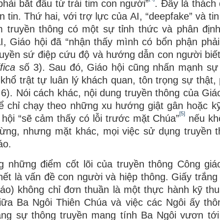
hải bắt đầu từ trái tim con người”
. Đây là thách
in. Thứ hai, với trợ lực của AI, “deepfake” và tin
 truyền thông có một sự tỉnh thức và phân địn
AI, Giáo hội đã “nhận thấy mình có bổn phận phả
truyền sứ điệp cứu độ và hướng dẫn con người biế
ifica
số 3). Sau đó, Giáo hội cũng nhấn mạnh sự 
hổ trật tự luân lý khách quan, tôn trọng sự thật,
6). Nói cách khác, nội dung truyền thông của Giáo
hể chỉ chạy theo những xu hướng giật gân hoặc k
[5]
 hội “sẽ cảm thấy có lỗi trước mặt Chúa”
nếu kh
mừng, nhưng mặt khác, mọi việc sử dụng truyền 
áo.
g những điểm cốt lõi của truyền thông Công giá
 hết là vấn đề con người và hiệp thông. Giấy trắn
iáo) không chỉ đơn thuần là một thực hành kỹ thuậ
iữa Ba Ngôi Thiên Chúa và việc các Ngôi ấy thô
ằng sự thông truyền mang tính Ba Ngôi vươn tới