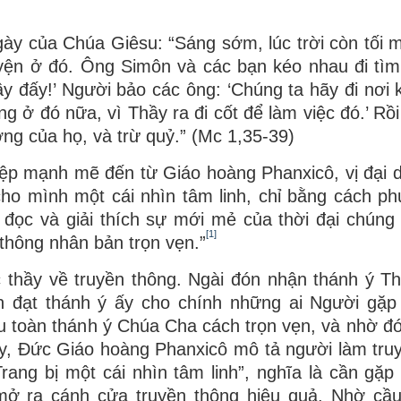
gày của Chúa Giêsu: “Sáng sớm, lúc trời còn tối m
yện ở đó. Ông Simôn và các bạn kéo nhau đi tìm
y đấy!’ Người bảo các ông: ‘Chúng ta hãy đi nơi 
g ở đó nữa, vì Thầy ra đi cốt để làm việc đó.’ Rồi
ờng của họ, và trừ quỷ.” (Mc 1,35-39)
 điệp mạnh mẽ đến từ Giáo hoàng Phanxicô, vị đại 
 cho mình một cái nhìn tâm linh, chỉ bằng cách ph
 đọc và giải thích sự mới mẻ của thời đại chúng t
[1]
hông nhân bản trọn vẹn.”
 thầy về truyền thông. Ngài đón nhận thánh ý T
ễn đạt thánh ý ấy cho chính những ai Người gặ
hu toàn thánh ý Chúa Cha cách trọn vẹn, và nhờ đó
ậy, Đức Giáo hoàng Phanxicô mô tả người làm tru
ang bị một cái nhìn tâm linh”, nghĩa là cần gặp
mở ra cánh cửa truyền thông hiệu quả. Nhờ cầ