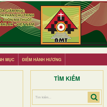
NH MỤC
ĐIỂM HÀNH HƯƠNG
TÌM KIẾM