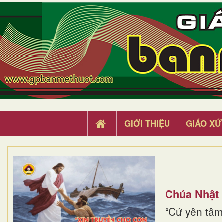
GIỚI THIỆU
GIÁO XỨ
Chúa Nhật
“Cứ yên tâm