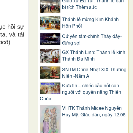
Giáo xứ Ea Tul: Thánh lễ ban
bí tích Thêm sức
Thánh lễ mừng Kim Khánh
Hôn Phối
ục hồi sự
a, và tái
Cứ yên tâm-chính Thầy đây-
icô)
đừng sợ!
GX Thánh Linh: Thánh lễ kính
Thánh Đa Minh
SNTM Chúa Nhật XIX Thường
Niên -Năm A
Đức tin – chiếc cầu nối con
người với quyền năng Thiên
Chúa
VHTK Thánh Micae Nguyễn
Huy Mỹ, Giáo dân, ngày 12.08