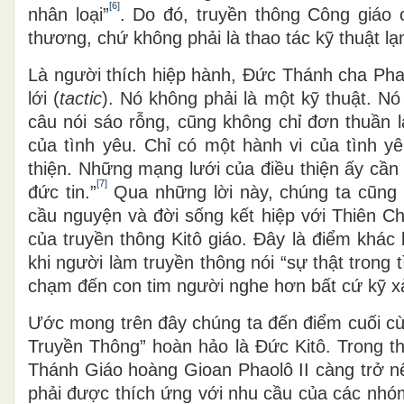
[6]
nhân loại”
. Do đó, truyền thông Công giáo
thương, chứ không phải là thao tác kỹ thuật lạ
Là người thích hiệp hành, Đức Thánh cha Pha
lới (
tactic
). Nó không phải là một kỹ thuật. Nó
câu nói sáo rỗng, cũng không chỉ đơn thuần l
của tình yêu. Chỉ có một hành vi của tình y
thiện. Những mạng lưới của điều thiện ấy cần
[7]
đức tin.”
Qua những lời này, chúng ta cũng 
cầu nguyện và đời sống kết hiệp với Thiên 
của truyền thông Kitô giáo. Đây là điểm khác
khi người làm truyền thông nói “sự thật trong 
chạm đến con tim người nghe hơn bất cứ kỹ x
Ước mong trên đây chúng ta đến điểm cuối cù
Truyền Thông” hoàn hảo là Đức Kitô. Trong th
Thánh Giáo hoàng Gioan Phaolô II càng trở nê
phải được thích ứng với nhu cầu của các nhóm