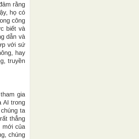
 đảm rằng
ậy, họ có
rong công
c biết và
ng dẫn và
ợp với sứ
hông, hay
g, truyền
 tham gia
a AI trong
 chúng ta
rất thẳng
ụ mới của
ng, chúng