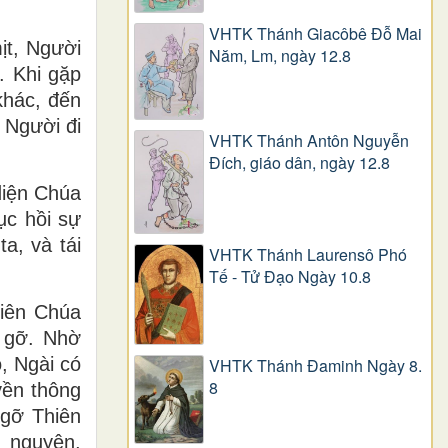
VHTK Thánh Giacôbê Ðỗ Mai
ịt, Người
Năm, Lm, ngày 12.8
. Khi gặp
khác, đến
 Người đi
VHTK Thánh Antôn Nguyễn
Ðích, giáo dân, ngày 12.8
diện Chúa
ục hồi sự
a, và tái
VHTK Thánh Laurensô Phó
Tế - Tử Đạo Ngày 10.8
hiên Chúa
p gỡ. Nhờ
, Ngài có
VHTK Thánh Đaminh Ngày 8.
8
yền thông
 gỡ Thiên
u nguyện,