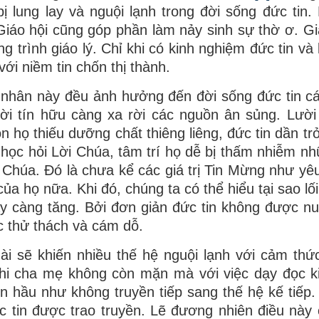
ị lung lay và nguội lạnh trong đời sống đức tin. 
 Giáo hội cũng góp phần làm nảy sinh sự thờ ơ. Gi
 trình giáo lý. Chỉ khi có kinh nghiệm đức tin và 
ới niềm tin chốn thị thành.
 nhân này đều ảnh hưởng đến đời sống đức tin c
ười tín hữu càng xa rời các nguồn ân sủng. Lườ
n họ thiếu dưỡng chất thiêng liêng, đức tin dần tr
học hỏi Lời Chúa, tâm trí họ dễ bị thấm nhiễm n
 Chúa. Đó là chưa kể các giá trị Tin Mừng như yê
ủa họ nữa. Khi đó, chúng ta có thể hiểu tại sao lố
ngày càng tăng. Bởi đơn giản đức tin không được n
c thử thách và cám dỗ.
dài sẽ khiến nhiều thế hệ nguội lạnh với cảm thức
hi cha mẹ không còn mặn mà với việc dạy đọc k
in hầu như không truyền tiếp sang thế hệ kế tiếp.
đức tin được trao truyền. Lẽ đương nhiên điều này