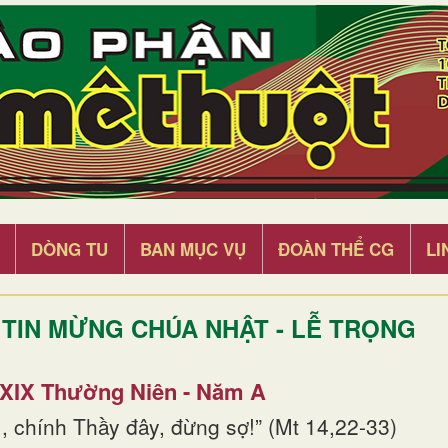
DÒNG TU
BAN MỤC VỤ
ĐOÀN THỂ CG
LI
TIN MỪNG CHÚA NHẬT - LỄ TRỌNG
 XIX Thường Niên - Năm A
, chính Thầy đây, đừng sợ!” (Mt 14,22-33)