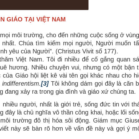
N GIÁO TẠI VIỆT NAM
mọi môi trường, cho đến những cuộc sống ở vùng 
ơ nhất. Chúa tìm kiếm mọi người, Người muốn t
h yêu của Người”. (Christus Vivit số 177).
thăm Việt Nam. Tôi đi nhiều để cố gắng quan sá
quê hương. Nhiều chuyện vui, nhưng có một bận 
ức của Giáo hội liệt kê vài tên gọi khác nhau cho 
 indifferentism.
[3]
Tôi không dám gọi đây là căn 
g đang xảy ra trong gia đình và giáo xứ chúng ta.
nhiều người, nhất là giới trẻ, sống đức tin với th
đây là chủ nghĩa vô thần công khai, hoặc lối sốn
 môi trường đô thị hóa sôi động. Giám mục Giu
 viết này sẽ bàn rõ hơn về vấn đề này và gợi ý một