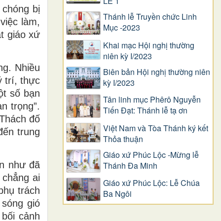
LỄ 1
 chóng bị
Thánh lễ Truyền chức Linh
việc làm,
Mục -2023
t giáo xứ
Khai mạc Hội nghị thường
niên kỳ I/2023
ng. Nhiều
Biên bản Hội nghị thường niên
 trí, thực
kỳ I/2023
ột số bạn
Tân linh mục Phêrô Nguyễn
n trọng”.
Tiến Đạt: Thánh lễ tạ ơn
 Thách đố
Việt Nam và Tòa Thánh ký kết
đến trung
Thỏa thuận
Giáo xứ Phúc Lộc -Mừng lễ
ần như đã
Thánh Đa Minh
 chẳng ai
Giáo xứ Phúc Lộc: Lễ Chúa
phụ trách
Ba Ngôi
 sóng gió
 bối cảnh