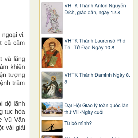
VHTK Thánh Antôn Nguyễn
Ðích, giáo dân, ngày 12.8
ngoại vi,
VHTK Thánh Laurensô Phó
ất cả cảm
Tế - Tử Đạo Ngày 10.8
t và lắng
tâm khiến
VHTK Thánh Đaminh Ngày 8.
hiện tượng
8
bệnh trầm
ái độ lãnh
Đại Hội Giáo lý toàn quốc lần
g tục hóa
thứ VII -Ngày cuối
se Vũ Văn
Từ bỏ mình?
 vài giải