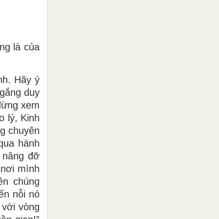
ng là của
nh. Hãy ý
 gắng duy
 đừng xem
 lý, Kinh
ng chuyên
 qua hành
ể nâng đỡ
 nơi mình
ên chúng
ến nỗi nó
 với vòng