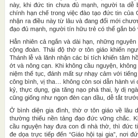
này, khi đức tin chưa đủ mạnh, người ta dễ b
chính hạn chế trong việc đào tạo đức tin của
nhận ra điều này từ lâu và đang đổi mới chương
đạo đủ mạnh, người tín hữu trẻ có thể gắn bó v
Hẳn nhiên cả ngắn và dài hạn, những nguyên
cộng đoàn. Thái độ thờ ơ tôn giáo khiến ng
Thánh lễ và lãnh nhận các bí tích khiến tâm hồ
ớt và nông cạn. Khi không cầu nguyện, không 
niệm thế tục, đánh mất sự nhạy cảm với tiếng
công bình, vị tha… không còn soi dẫn hành vi c
kỷ, thực dụng, gia tăng nạo phá thai, ly dị 
cũng giống như ngọn đèn cạn dầu, dễ tắt trướ
Ở bình diện gia đình, thờ ơ tôn giáo về lâu 
thường thiếu nền tảng đạo đức vững chắc. K
cầu nguyện hay đưa con đi nhà thờ, thì đức t
đe dọa trực tiếp đến “Giáo hội tại gia”, nơi 