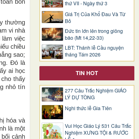
 toàn bổn
thứ VII - Ngày thứ 3
Giá Trị Của Khổ Ðau Và Từ
Bỏ
ày thường
hạm vi nhà
Đức tin lớn lên trong giông
bão (Mt 14,22-33)
 làm việc
hiếu chiều
LBT: Thánh lễ Cầu nguyện
tháng Tám 2026
hẳng sao;
ng. Đó là
ấy ai học
TIN HOT
 cho thấy
g nhỏ tín
277 Câu Trắc Nghiệm GIÁO
LÝ DỰ TÒNG
Nghi thức lễ Gia Tiên
hị hóa và
Vui Học Giáo Lý 531 Câu Trắc
nh là một
Nghiệm XƯNG TỘI & RƯỚC
 bối cảnh