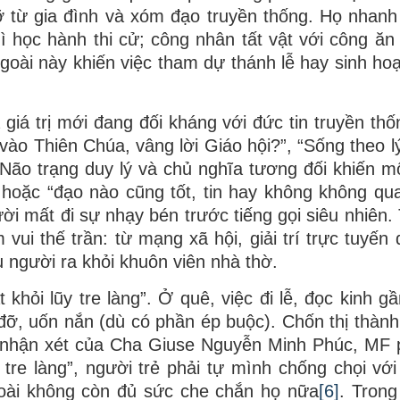
ỡ từ gia đình và xóm đạo truyền thống. Họ nhanh
ì học hành thi cử; công nhân tất vật với công ăn 
goài này khiến việc tham dự thánh lễ hay sinh hoạ
giá trị mới đang đối kháng với đức tin truyền thố
vào Thiên Chúa, vâng lời Giáo hội?”, “Sống theo lý
 Não trạng duy lý và chủ nghĩa tương đối khiến m
”, hoặc “đạo nào cũng tốt, tin hay không không qua
ời mất đi sự nhạy bén trước tiếng gọi siêu nhiên.
vui thế trần: từ mạng xã hội, giải trí trực tuyến 
 người ra khỏi khuôn viên nhà thờ.
khỏi lũy tre làng”. Ở quê, việc đi lễ, đọc kinh g
đỡ, uốn nắn (dù có phần ép buộc). Chốn thị thành
i nhận xét của Cha Giuse Nguyễn Minh Phúc, MF 
 tre làng”, người trẻ phải tự mình chống chọi với
goài không còn đủ sức che chắn họ nữa
[6]
. Trong