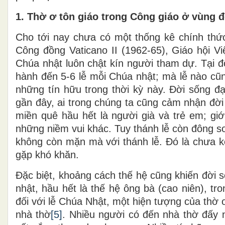
1. Thờ ơ tôn giáo trong Công giáo ở vùng đ
Cho tới nay chưa có một thống kê chính thức 
Công đồng Vaticano II (1962-65), Giáo hội Vi
Chúa nhật luôn chật kín người tham dự. Tại đ
hành đến 5-6 lễ mỗi Chúa nhật; mà lễ nào cũng
những tín hữu trong thời kỳ này. Đời sống đạ
gần đây, ai trong chúng ta cũng cảm nhận đời
miền quê hầu hết là người già và trẻ em; giớ
những niềm vui khác. Tuy thánh lễ còn đông s
không còn mặn mà với thánh lễ. Đó là chưa kể
gặp khó khăn.
Đặc biệt, khoảng cách thế hệ cũng khiến đời 
nhật, hầu hết là thế hệ ông bà (cao niên), tro
đối với lễ Chúa Nhật, một hiện tượng của thờ 
nhà thờ
[5]
. Nhiều người có đến nhà thờ đấy 