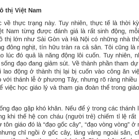
ô thị Việt Nam
về thực trạng này. Tuy nhiên, thực tế là thời k
ệt Nam từng được đánh giá là rất sinh động, mỗi
ô thị lớn như Sài Gòn và Hà Nội có những nhà th
 đông nghịt, tín hữu tràn ra cả sân. Tôi cũng là 
o lúc đó quả là năng động lôi cuốn. Tuy nhiên, 
 sống đạo đang giảm sút. Về thành phần tham dự 
i lao động ở thành thị lại bị cuốn vào công ăn vi
o với thánh lễ ở phương Tây, nhưng rõ ràng nhiều 
 việc học giáo lý và tham gia đoàn thể trong giá
sống đạo gặp khó khăn. Nếu để ý trong các thánh 
ng khi thế hệ con cháu (người trẻ) chiếm tỉ lệ rất
ơ tôn giáo đó là “đạo gốc cây”, “đạo vòng vòng” ở 
nhưng chỉ ngồi ở gốc cây, lảng vảng ngoài sân, 