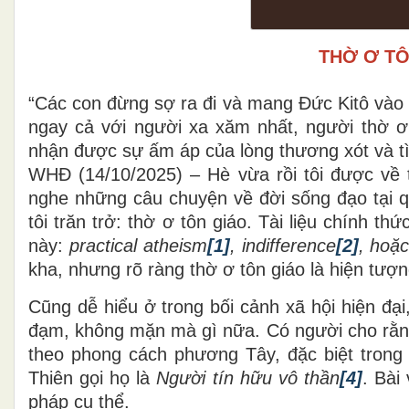
THỜ Ơ TÔ
“Các con đừng sợ ra đi và mang Đức Kitô vào 
ngay cả với người xa xăm nhất, người thờ 
nhận được sự ấm áp của lòng thương xót và tìn
WHĐ (14/10/2025) – Hè vừa rồi tôi được về 
nghe những câu chuyện về đời sống đạo tại 
tôi trăn trở: thờ ơ tôn giáo. Tài liệu chính th
này:
practical atheism
[1]
, indifference
[2]
, hoặc
kha, nhưng rõ ràng thờ ơ tôn giáo là hiện tượn
Cũng dễ hiểu ở trong bối cảnh xã hội hiện đại, 
đạm, không mặn mà gì nữa. Có người cho rằng 
theo phong cách phương Tây, đặc biệt trong
Thiên gọi họ là
Người tín hữu vô thần
[4]
. Bài
pháp cụ thể.