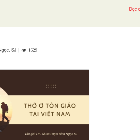
Đọc c
Ngọc, SJ |
1629