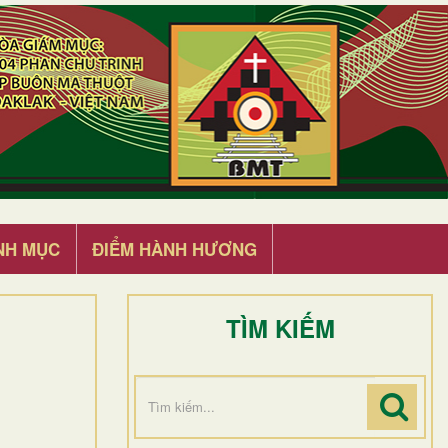
NH MỤC
ĐIỂM HÀNH HƯƠNG
TÌM KIẾM