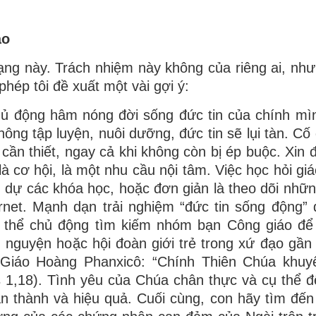
áo
ạng này. Trách nhiệm này không của riêng ai, như
hép tôi đề xuất một vài gợi ý:
ủ động hâm nóng đời sống đức tin của chính mì
hông tập luyện, nuôi dưỡng, đức tin sẽ lụi tàn. Cố
à cần thiết, ngay cả khi không còn bị ép buộc. Xin
 cơ hội, là một nhu cầu nội tâm. Việc học hỏi giáo
m dự các khóa học, hoặc đơn giản là theo dõi nhữ
ernet. Mạnh dạn trải nghiệm “đức tin sống động”
ó thể chủ động tìm kiếm nhóm bạn Công giáo đ
nguyện hoặc hội đoàn giới trẻ trong xứ đạo gần
c Giáo Hoàng Phanxicô: “Chính Thiên Chúa khuy
 1,18). Tình yêu của Chúa chân thực và cụ thể đ
n thành và hiệu quả. Cuối cùng, con hãy tìm đến