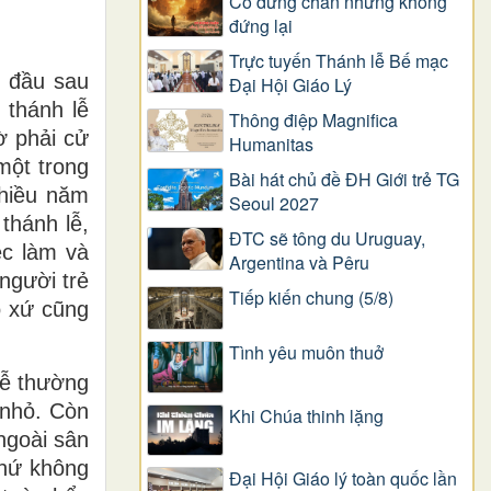
Có dừng chân nhưng không
đứng lại
Trực tuyến Thánh lễ Bế mạc
ỳ đầu sau
Đại Hội Giáo Lý
 thánh lễ
Thông điệp Magnifica
ờ phải cử
Humanitas
một trong
Bài hát chủ đề ĐH Giới trẻ TG
nhiều năm
Seoul 2027
thánh lễ,
ĐTC sẽ tông du Uruguay,
ệc làm và
Argentina và Pêru
người trẻ
Tiếp kiến chung (5/8)
o xứ cũng
Tình yêu muôn thuở
lễ thường
 nhỏ. Còn
Khi Chúa thinh lặng
ngoài sân
chứ không
Đại Hội Giáo lý toàn quốc lần