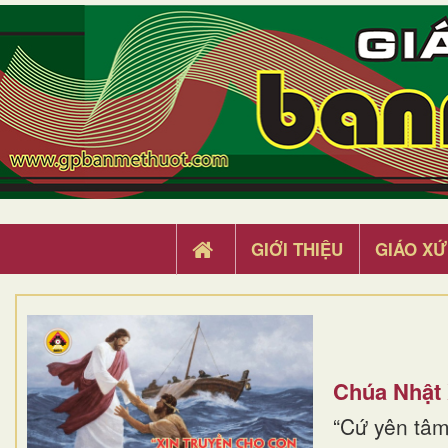
GIỚI THIỆU
GIÁO XỨ
Chúa Nhật
“Cứ yên tâm