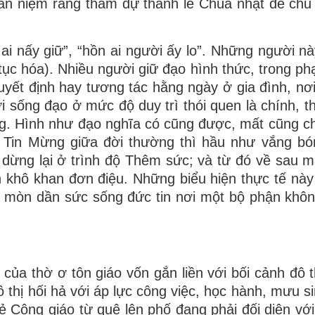
an niệm rằng tham dự thánh lễ Chúa nhật để chu
 ai nấy giữ”, “hồn ai người ấy lo”. Những người n
n tục hóa). Nhiều người giữ đạo hình thức, trong p
quyết định hay tương tác hằng ngày ở gia đình, nơi
ời sống đạo ở mức độ duy trì thói quen là chính, t
ống. Hình như đạo nghĩa có cũng được, mất cũng c
o Tin Mừng giữa đời thường thì hầu như vắng bó
 dừng lại ở trình độ Thêm sức; và từ đó về sau m
n khô khan đơn điệu. Những biểu hiện thực tế này
xói mòn dần sức sống đức tin nơi một bộ phận khôn
 của thờ ơ tôn giáo vốn gắn liền với bối cảnh đô t
 thị hối hả với áp lực công việc, học hành, mưu si
ẻ Công giáo từ quê lên phố đang phải đối diện với