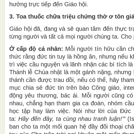
hưởng trực tiếp đến Giáo hội.
3. Toa thuốc chữa triệu chứng thờ ơ tôn gi
Giáo hội đã, đang và sẽ quan tâm đến thực tr
từng người và tất cả mọi người chúng ta. Cho p
Ở cấp độ cá nhân:
Mỗi người tín hữu cần ch
thức rằng đức tin tuy là hồng ân, nhưng nếu k
trì việc cầu nguyện và lãnh nhận các bí tích l
Thánh lễ Chúa nhật là một gánh nặng, nhưng là
thánh cần được trau dồi, nếu có thể, hãy tha
mục chia sẻ đức tin trên báo Công giáo, int
động yêu thương, bác ái. Mỗi người cũng c
nhau, chẳng hạn tham gia ca đoàn, nhóm cầu 
học tập hay làm việc. Nói như lời của Đứ
ta:
Hãy đến đây, ta cùng nhau tranh luận!’”
(Is
ban cho ta một mối quan hệ đầy đối thoại châ