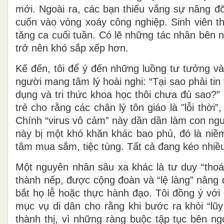
mới. Ngoài ra, các bạn thiếu vắng sự nâng đ
cuốn vào vòng xoáy công nghiệp. Sinh viên th
tăng ca cuối tuần. Có lẽ những tác nhân bên n
trở nên khó sắp xếp hơn.
Kế đến, tôi để ý đến những luồng tư tưởng và 
người mang tâm lý hoài nghi: “Tại sao phải tin 
dụng và tri thức khoa học thôi chưa đủ sao?”
trẻ cho rằng các chân lý tôn giáo là "lỗi thời
Chính “virus vô cảm” này dần dần làm con ngư
này bị một khó khăn khác bao phủ, đó là niềm 
tâm mua sắm, tiệc tùng. Tất cả đang kéo nhiều
Một nguyên nhân sâu xa khác là tư duy “thoát 
thành nếp, được cộng đoàn và “lệ làng” nâng 
bắt họ lễ hoặc thực hành đạo. Tôi đồng ý vớ
mục vụ di dân cho rằng khi bước ra khỏi “lũy
thành thị, vì những ràng buộc tập tục bên n