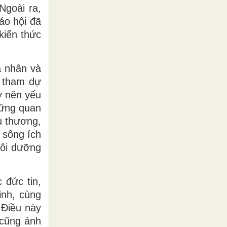
Ngoài ra,
áo hội đã
kiến thức
á nhân và
i tham dự
ở nên yếu
hững quan
u thương,
i sống ích
uôi dưỡng
 đức tin,
inh, cùng
 Điều này
 cũng ảnh