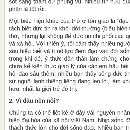
sốt sắng tham dự phụng vụ. Nhiều tín hữu qu
phận là tốt rồi.
Một biểu hiện khác của thờ ơ tôn giáo là “đạo
tách biệt đức tin ra khỏi đời thường (biểu hiệ
thờ, nhưng lại không để đức tin chi phối các 
và xã hội. Với thiển ý, tôi cảm thấy nhiều ngư
sâu hiểu biết và ít nỗ lực đem đạo vào đời s
trong khi đó, ý thức dấn thân làm chứng ch
chưa kể kiến thức giáo lý của các em hầu hết
hỏi đào sâu thêm; nhiều bạn thấy sống đức ti
sự nguội lạnh thiêng liêng đang len lỏi, làm 
hữu, nhất là giới trẻ đô thị.
2. Vì đâu nên nỗi?
Chúng ta có thể liệt kê ở đây vài nguyên nhân
hiện đại hóa của xã hội Việt Nam. Nhịp sống đô
thách thức lớn cho đời sống đạo. Nhiều bạn tr