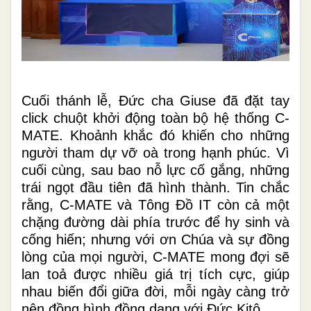
Cuối thánh lễ, Đức cha Giuse đã đặt tay
click chuột khởi động toàn bộ hệ thống C-
MATE. Khoảnh khắc đó khiến cho những
người tham dự vỡ oà trong hạnh phúc. Vì
cuối cùng, sau bao nỗ lực cố gắng, những
trái ngọt đầu tiên đã hình thành. Tin chắc
rằng, C-MATE và Tông Đồ IT còn cả một
chặng đường dài phía trước để hy sinh và
cống hiến; nhưng với ơn Chúa và sự đồng
lòng của mọi người, C-MATE mong đợi sẽ
lan toả được nhiều giá trị tích cực, giúp
nhau biến đổi giữa đời, mỗi ngày càng trở
nên đồng hình đồng dạng với Đức Kitô.