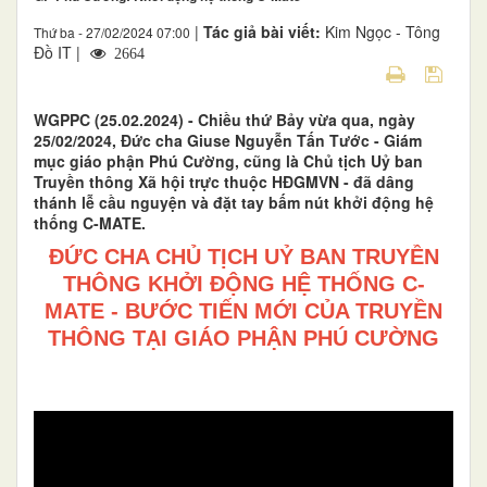
|
Tác giả bài viết:
Kim Ngọc - Tông
Thứ ba - 27/02/2024 07:00
Đồ IT |
2664
WGPPC (25.02.2024) - Chiều thứ Bảy vừa qua, ngày
25/02/2024, Đức cha Giuse Nguyễn Tấn Tước - Giám
mục giáo phận Phú Cường, cũng là Chủ tịch Uỷ ban
Truyền thông Xã hội trực thuộc HĐGMVN - đã dâng
thánh lễ cầu nguyện và đặt tay bấm nút khởi động hệ
thống C-MATE.
ĐỨC CHA CHỦ TỊCH UỶ BAN TRUYỀN
THÔNG KHỞI ĐỘNG HỆ THỐNG C-
MATE - BƯỚC TIẾN MỚI CỦA TRUYỀN
THÔNG TẠI GIÁO PHẬN PHÚ CƯỜNG