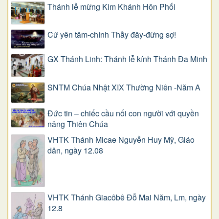
Thánh lễ mừng Kim Khánh Hôn Phối
Cứ yên tâm-chính Thầy đây-đừng sợ!
GX Thánh Linh: Thánh lễ kính Thánh Đa Minh
SNTM Chúa Nhật XIX Thường Niên -Năm A
Đức tin – chiếc cầu nối con người với quyền
năng Thiên Chúa
VHTK Thánh Micae Nguyễn Huy Mỹ, Giáo
dân, ngày 12.08
VHTK Thánh Giacôbê Ðỗ Mai Năm, Lm, ngày
12.8