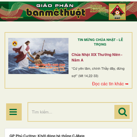
TRANG NHẤT
GIỚI THIỆU
GIÁO XỨ
TIN MỪNG CHÚA NHẬT - LỄ
DÒNG TU
TRỌNG
BAN MỤC VỤ
Chúa Nhật XIX Thường Niên -
Năm A
ĐOÀN THỂ CG
“Cứ yên tâm, chính Thầy đây, đừng
sợ!” (Mt 14,22-33)
LINH MỤC
Đọc các tin khác ➥
ĐIỂM HÀNH HƯƠNG
GP Phú Cường: Khởi động hệ thống C-Mate