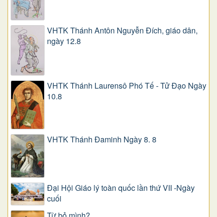
VHTK Thánh Antôn Nguyễn Ðích, giáo dân,
ngày 12.8
VHTK Thánh Laurensô Phó Tế - Tử Đạo Ngày
10.8
VHTK Thánh Đaminh Ngày 8. 8
Đại Hội Giáo lý toàn quốc lần thứ VII -Ngày
cuối
Từ bỏ mình?