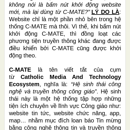
không nói là bấm nút khởi động website
mới, mà lại dùng từ C-MATE?”
LÝ DO LÀ
:
Website chỉ là một phần nhỏ bên trong hệ
thống C-MATE mà thôi. Vì thế, khi bấm nút
khởi động C-MATE, thì đồng loạt các
phương tiện truyền thông khác đang được
điều khiển bởi C-MATE cũng được khởi
động theo.
C-MATE
là tên viết tắt của cụm
từ
Catholic Media And Technology
Ecosystem
, nghĩa là:
“Hệ sinh thái công
nghệ và truyền thông công giáo”
. Hệ sinh
thái này là một hệ thống tập hợp những
tiện ích chuyên về lĩnh vực Công giáo như:
website tin tức, website chức năng, app,
map… nhằm mục đích loan báo Tin mừng
bằng công nghệ thông tin và truyền thông