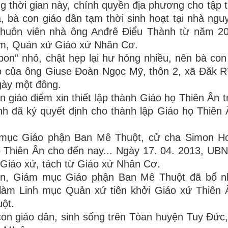
thời gian này, chính quyền địa phương cho tập t
 bà con giáo dân tạm thời sinh hoạt tại nhà ngu
 khuôn viên nhà ông Anđrê Điểu Thành từ năm 2
m, Quản xứ Giáo xứ Nhân Cơ.
on” nhỏ, chật hẹp lại hư hỏng nhiều, nên bà con
o của ông Giuse Đoàn Ngọc Mỹ, thôn 2, xã Đăk R’
gày một đông.
 giáo điểm xin thiết lập thành Giáo họ Thiên Ân t
 đã ký quyết định cho thành lập Giáo họ Thiên 
 mục Giáo phận Ban Mê Thuột, cử cha Simon H
Thiên Ân cho đến nay... Ngày 17. 04. 2013, UBN
 Giáo xứ, tách từ Giáo xứ Nhân Cơ.
ơn, Giám mục Giáo phận Ban Mê Thuột đã bổ n
àm Linh mục Quản xứ tiên khởi Giáo xứ Thiên Â
ột.
on giáo dân, sinh sống trên Tòan huyện Tuy Đức,