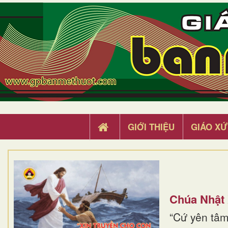
GIỚI THIỆU
GIÁO XỨ
Chúa Nhật
“Cứ yên tâm