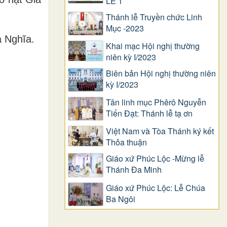
LỄ 1
Thánh lễ Truyền chức Linh
Mục -2023
a Nghĩa.
Khai mạc Hội nghị thường
niên kỳ I/2023
Biên bản Hội nghị thường niên
kỳ I/2023
Tân linh mục Phêrô Nguyễn
Tiến Đạt: Thánh lễ tạ ơn
Việt Nam và Tòa Thánh ký kết
Thỏa thuận
Giáo xứ Phúc Lộc -Mừng lễ
Thánh Đa Minh
Giáo xứ Phúc Lộc: Lễ Chúa
Ba Ngôi