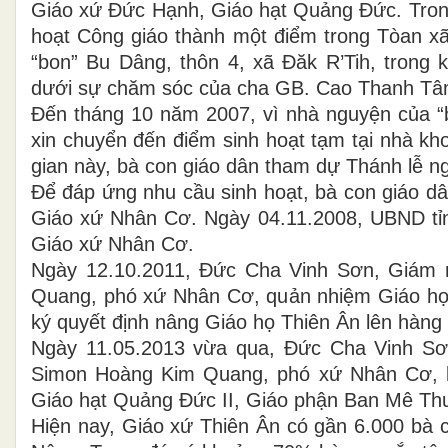
Giáo xứ Đức Hạnh, Giáo hạt Quảng Đức. Trong 
hoạt Công giáo thành một điểm trong Tòan xã,
“bon” Bu Dâng, thôn 4, xã Đăk R’Tih, trong
dưới sự chăm sóc của cha GB. Cao Thanh Tâ
Đến tháng 10 năm 2007, vì nhà nguyện của “b
xin chuyển đến điểm sinh hoạt tạm tại nhà kh
gian này, bà con giáo dân tham dự Thánh lễ n
Để đáp ứng nhu cầu sinh hoạt, bà con giáo dân
Giáo xứ Nhân Cơ. Ngày 04.11.2008, UBND tỉnh
Giáo xứ Nhân Cơ.
Ngày 12.10.2011, Đức Cha Vinh Sơn, Giám
Quang, phó xứ Nhân Cơ, quản nhiệm Giáo họ 
ký quyết định nâng Giáo họ Thiên Ân lên hàng
Ngày 11.05.2013 vừa qua, Đức Cha Vinh S
Simon Hoàng Kim Quang, phó xứ Nhân Cơ, l
Giáo hạt Quảng Đức II, Giáo phận Ban Mê Thu
Hiện nay, Giáo xứ Thiên Ân có gần 6.000 bà c