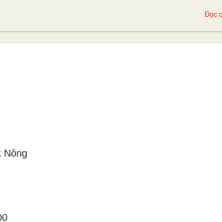
Đọc c
k Nông
00