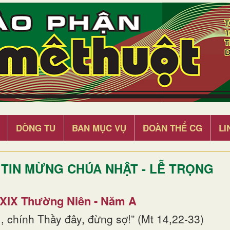
DÒNG TU
BAN MỤC VỤ
ĐOÀN THỂ CG
LI
TIN MỪNG CHÚA NHẬT - LỄ TRỌNG
 XIX Thường Niên - Năm A
, chính Thầy đây, đừng sợ!” (Mt 14,22-33)