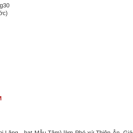
7g30
ớc)
M
i Lăng - hạt Mẫu Tâm) làm Phó xứ Thiên Ân, Giá