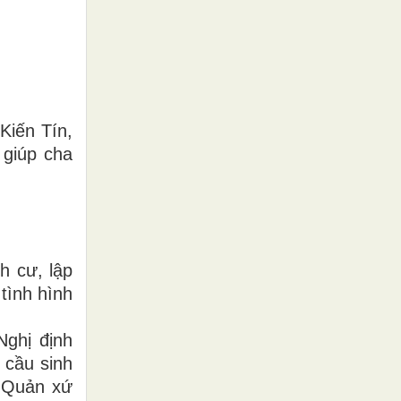
Kiến Tín,
giúp cha
h cư, lập
tình hình
Nghị định
 cầu sinh
, Quản xứ