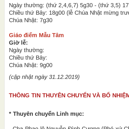
Ngày thường: (thứ 2,4,6,7) 5g30 - (thứ 3,5) 1
Chiều thứ Bảy: 18g00 (lễ Chúa Nhật mừng trư
Chúa Nhật: 7g30
Giáo điểm Mẫu Tâm
Giờ lễ:
Ngày thường:
Chiều thứ Bảy:
Chúa Nhật: 9g00
(cập nhật ngày 31.12.2019)
THÔNG TIN THUYÊN CHUYỂN VÀ BỔ NHIỆ
* Thuyên chuyển Linh mục:
- Cha Phao-lô Nguyễn Đình Cương (Phó xứ Ch