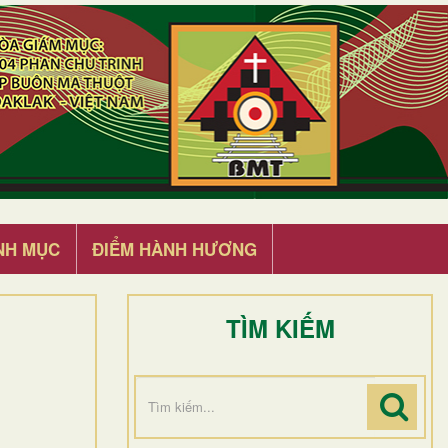
NH MỤC
ĐIỂM HÀNH HƯƠNG
TÌM KIẾM