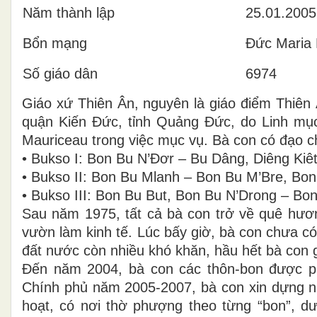
Năm thành lập
25.01.2005
Bổn mạng
Đức Maria 
Số giáo dân
6974
Giáo xứ Thiên Ân, nguyên là giáo điểm Thiên
quận Kiến Đức, tỉnh Quảng Đức, do Linh m
Mauriceau trong việc mục vụ. Bà con có đạo c
• Bukso I: Bon Bu N’Đơr – Bu Dâng, Diêng Kiê
• Bukso II: Bon Bu Mlanh – Bon Bu M’Bre, Bo
• Bukso III: Bon Bu But, Bon Bu N’Drong – Bo
Sau năm 1975, tất cả bà con trở về quê hươn
vườn làm kinh tế. Lúc bấy giờ, bà con chưa có 
đất nước còn nhiều khó khăn, hầu hết bà con g
Đến năm 2004, bà con các thôn-bon được ph
Chính phủ năm 2005-2007, bà con xin dựng n
hoạt, có nơi thờ phượng theo từng “bon”, 