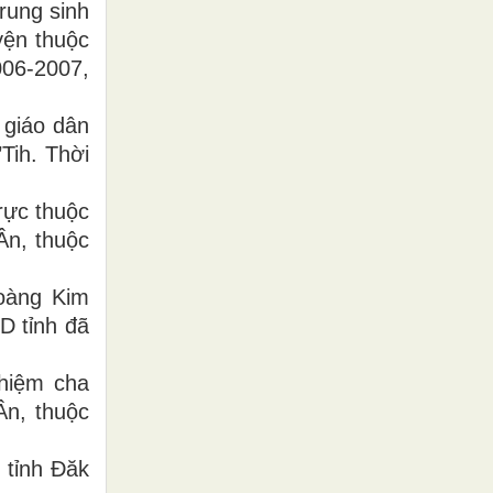
rung sinh
yện thuộc
006-2007,
 giáo dân
Tih. Thời
rực thuộc
Ân, thuộc
oàng Kim
D tỉnh đã
hiệm cha
n, thuộc
 tỉnh Đăk