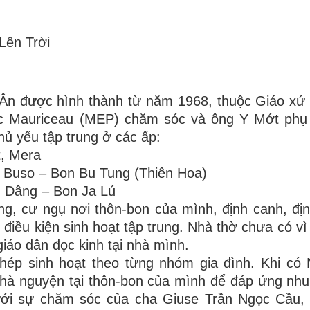
Lên Trời
 Ân được hình thành từ năm 1968, thuộc Giáo xứ 
ục Mauriceau (MEP) chăm sóc và ông Y Mớt phụ 
hủ yếu tập trung ở các ấp:
t, Mera
n Buso – Bon Bu Tung (Thiên Hoa)
n Dâng – Bon Ja Lú
g, cư ngụ nơi thôn-bon của mình, định canh, địn
điều kiện sinh hoạt tập trung. Nhà thờ chưa có vì 
iáo dân đọc kinh tại nhà mình.
ép sinh hoạt theo từng nhóm gia đình. Khi có 
hà nguyện tại thôn-bon của mình để đáp ứng nhu
dưới sự chăm sóc của cha Giuse Trần Ngọc Cầu