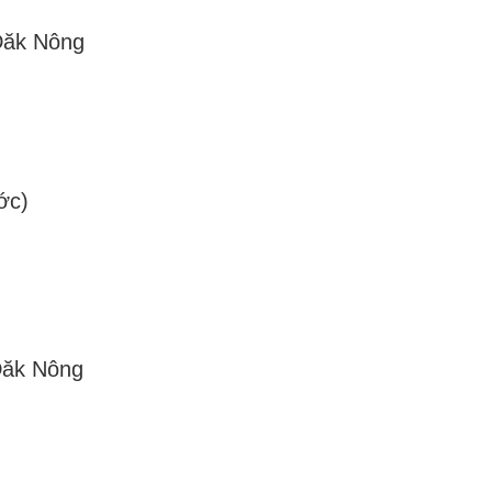
 Đăk Nông
ớc)
Đăk Nông