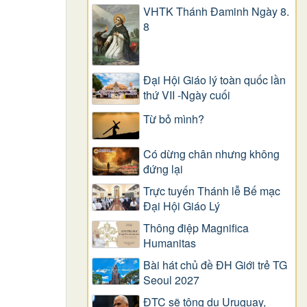
VHTK Thánh Đaminh Ngày 8.
8
Đại Hội Giáo lý toàn quốc lần
thứ VII -Ngày cuối
Từ bỏ mình?
Có dừng chân nhưng không
đứng lại
Trực tuyến Thánh lễ Bế mạc
Đại Hội Giáo Lý
Thông điệp Magnifica
Humanitas
Bài hát chủ đề ĐH Giới trẻ TG
Seoul 2027
ĐTC sẽ tông du Uruguay,