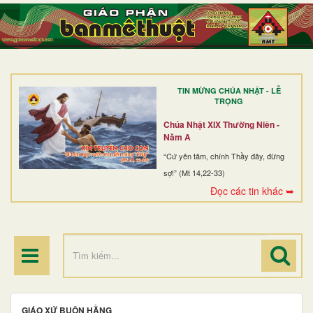
TRANG NHẤT
GIỚI THIỆU
GIÁO XỨ
TIN MỪNG CHÚA NHẬT - LỄ
DÒNG TU
TRỌNG
BAN MỤC VỤ
Chúa Nhật XIX Thường Niên -
Năm A
ĐOÀN THỂ CG
“Cứ yên tâm, chính Thầy đây, đừng
sợ!” (Mt 14,22-33)
LINH MỤC
Đọc các tin khác ➥
ĐIỂM HÀNH HƯƠNG
GIÁO XỨ BUÔN HẰNG