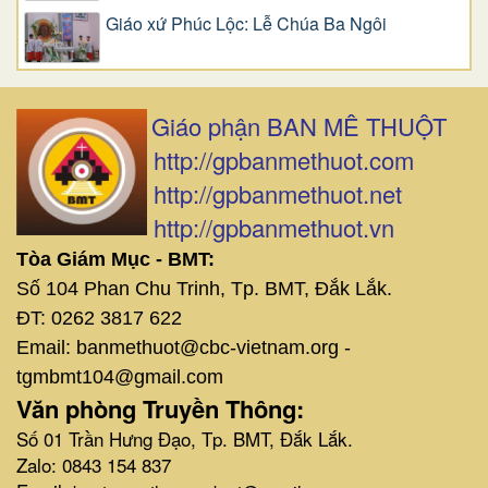
Giáo xứ Phúc Lộc: Lễ Chúa Ba Ngôi
Giáo phận BAN MÊ THUỘT
http://gpbanmethuot.com
http://gpbanmethuot.net
http://gpbanmethuot.vn
Tòa Giám Mục - BMT:
Số 104 Phan Chu Trinh, Tp. BMT, Đắk Lắk.
ĐT: 0262 3817 622
Email: banmethuot@cbc-vietnam.org -
tgmbmt104@gmail.com
Văn phòng Truyền Thông:
Số 01 Trần Hưng Đạo, Tp. BMT, Đắk Lắk.
Zalo: 0843 154 837