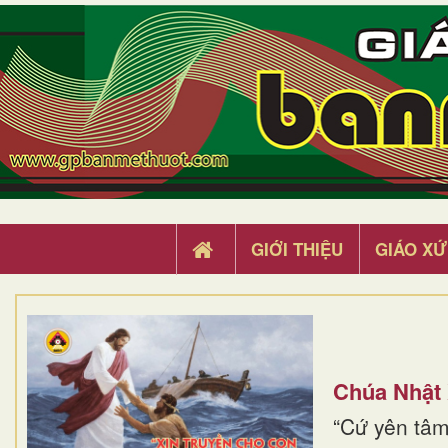
GIỚI THIỆU
GIÁO XỨ
Chúa Nhật
“Cứ yên tâm