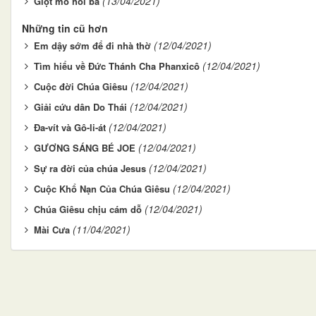
(13/04/2021)
Giọt mồ hôi ba
Những tin cũ hơn
(12/04/2021)
Em dậy sớm để đi nhà thờ
(12/04/2021)
Tìm hiểu về Đức Thánh Cha Phanxicô
(12/04/2021)
Cuộc đời Chúa Giêsu
(12/04/2021)
Giải cứu dân Do Thái
(12/04/2021)
Đa-vít và Gô-li-át
(12/04/2021)
GƯƠNG SÁNG BÉ JOE
(12/04/2021)
Sự ra đời của chúa Jesus
(12/04/2021)
Cuộc Khổ Nạn Của Chúa Giêsu
(12/04/2021)
Chúa Giêsu chịu cám dỗ
(11/04/2021)
Mài Cưa