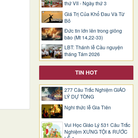
thứ VII - Ngày thứ 3
Giá Trị Của Khổ Ðau Và Từ
Bỏ
Đức tin lớn lên trong giông
bão (Mt 14,22-33)
LBT: Thánh lễ Cầu nguyện
tháng Tám 2026
TIN HOT
277 Câu Trắc Nghiệm GIÁO
LÝ DỰ TÒNG
Nghi thức lễ Gia Tiên
Vui Học Giáo Lý 531 Câu Trắc
Nghiệm XƯNG TỘI & RƯỚC