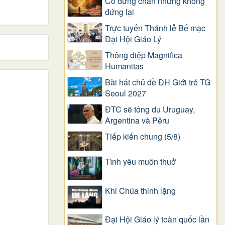
Có dừng chân nhưng không
đứng lại
Trực tuyến Thánh lễ Bế mạc
Đại Hội Giáo Lý
Thông điệp Magnifica
Humanitas
Bài hát chủ đề ĐH Giới trẻ TG
Seoul 2027
ĐTC sẽ tông du Uruguay,
Argentina và Pêru
Tiếp kiến chung (5/8)
Tình yêu muôn thuở
Khi Chúa thinh lặng
Đại Hội Giáo lý toàn quốc lần