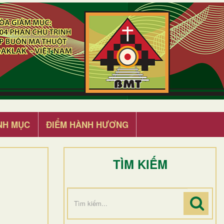
NH MỤC
ĐIỂM HÀNH HƯƠNG
TÌM KIẾM