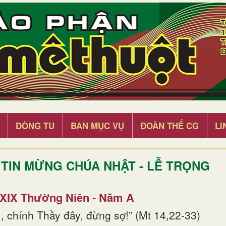
DÒNG TU
BAN MỤC VỤ
ĐOÀN THỂ CG
LI
TIN MỪNG CHÚA NHẬT - LỄ TRỌNG
 XIX Thường Niên - Năm A
, chính Thầy đây, đừng sợ!” (Mt 14,22-33)