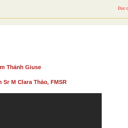
Đọc c
im Thánh Giuse
h Sr M Clara Thảo, FMSR