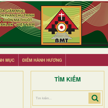
NH MỤC
ĐIỂM HÀNH HƯƠNG
TÌM KIẾM