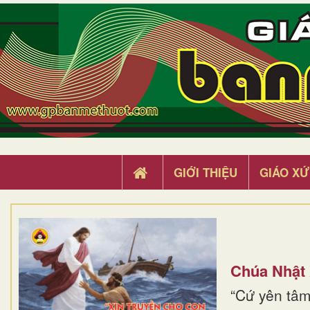
GIỚI THIỆU
GIÁO XỨ
Chúa Nhật
“Cứ yên tâm