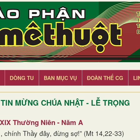
DÒNG TU
BAN MỤC VỤ
ĐOÀN THỂ CG
LI
TIN MỪNG CHÚA NHẬT - LỄ TRỌNG
 XIX Thường Niên - Năm A
, chính Thầy đây, đừng sợ!” (Mt 14,22-33)