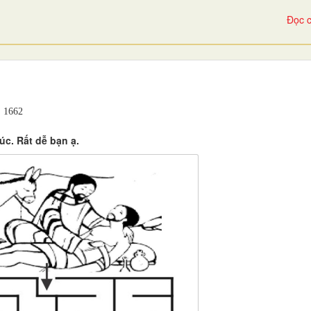
Đọc c
1662
húc. Rất dễ bạn ạ.