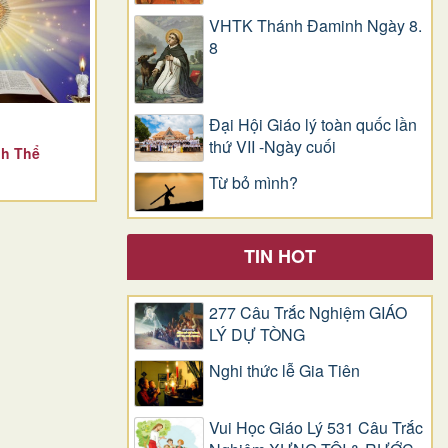
VHTK Thánh Đaminh Ngày 8.
8
Đại Hội Giáo lý toàn quốc lần
thứ VII -Ngày cuối
nh Thể
Từ bỏ mình?
TIN HOT
277 Câu Trắc Nghiệm GIÁO
LÝ DỰ TÒNG
Nghi thức lễ Gia Tiên
Vui Học Giáo Lý 531 Câu Trắc