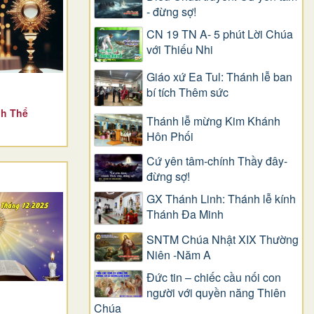
- đừng sợ!
CN 19 TN A- 5 phút Lời Chúa
với Thiếu Nhi
Giáo xứ Ea Tul: Thánh lễ ban
bí tích Thêm sức
nh Thể
Thánh lễ mừng Kim Khánh
Hôn Phối
Cứ yên tâm-chính Thầy đây-
đừng sợ!
GX Thánh Linh: Thánh lễ kính
Thánh Đa Minh
SNTM Chúa Nhật XIX Thường
Niên -Năm A
Đức tin – chiếc cầu nối con
người với quyền năng Thiên
Chúa