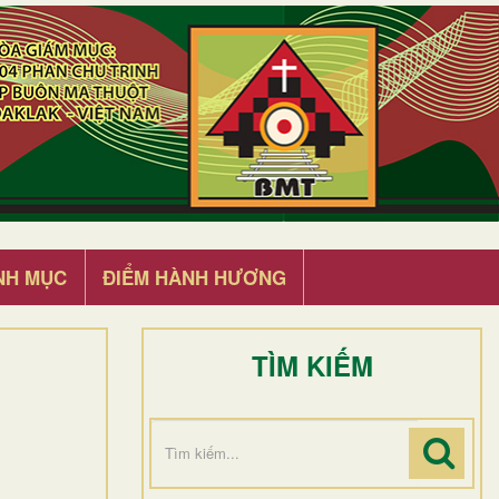
NH MỤC
ĐIỂM HÀNH HƯƠNG
TÌM KIẾM