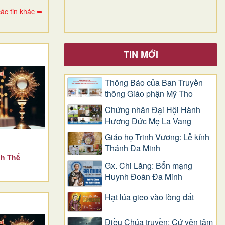
ác tin khác ➥
TIN MỚI
Thông Báo của Ban Truyền
thông Giáo phận Mỹ Tho
Chứng nhân Đại Hội Hành
Hương Đức Mẹ La Vang
Giáo họ Trinh Vương: Lễ kính
Thánh Đa Minh
nh Thể
Gx. Chi Lăng: Bổn mạng
Huynh Đoàn Đa Minh
Hạt lúa gieo vào lòng đất
Điều Chúa truyền: Cứ yên tâm