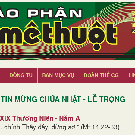
DÒNG TU
BAN MỤC VỤ
ĐOÀN THỂ CG
LI
TIN MỪNG CHÚA NHẬT - LỄ TRỌNG
 XIX Thường Niên - Năm A
, chính Thầy đây, đừng sợ!” (Mt 14,22-33)