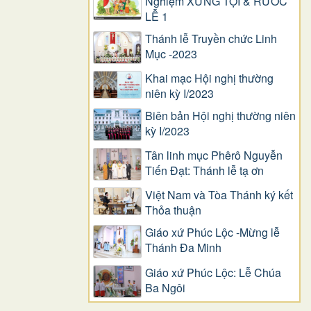
Nghiệm XƯNG TỘI & RƯỚC
LỄ 1
Thánh lễ Truyền chức Linh
Mục -2023
Khai mạc Hội nghị thường
niên kỳ I/2023
Biên bản Hội nghị thường niên
kỳ I/2023
Tân linh mục Phêrô Nguyễn
Tiến Đạt: Thánh lễ tạ ơn
Việt Nam và Tòa Thánh ký kết
Thỏa thuận
Giáo xứ Phúc Lộc -Mừng lễ
Thánh Đa Minh
Giáo xứ Phúc Lộc: Lễ Chúa
Ba Ngôi