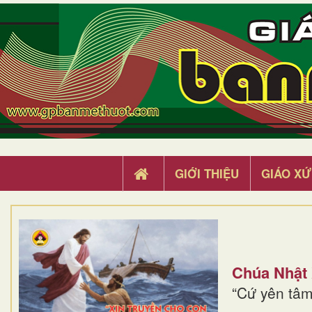
GIỚI THIỆU
GIÁO XỨ
Chúa Nhật
“Cứ yên tâm