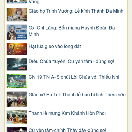
Vang
Giáo họ Trinh Vương: Lễ kính Thánh Đa Minh
Gx. Chi Lăng: Bổn mạng Huynh Đoàn Đa
Minh
Hạt lúa gieo vào lòng đất
Điều Chúa truyền: Cứ yên tâm - đừng sợ!
CN 19 TN A- 5 phút Lời Chúa với Thiếu Nhi
Giáo xứ Ea Tul: Thánh lễ ban bí tích Thêm sức
Thánh lễ mừng Kim Khánh Hôn Phối
Cứ yên tâm-chính Thầy đây-đừng sợ!