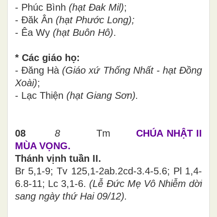
- Phúc Bình
(hạt Đak Mil)
;
- Đăk Ân
(hạt Phước Long);
- Êa Wy
(hạt Buôn Hô)
.
* Các giáo họ:
- Đăng Hà
(Giáo xứ Thống Nhất - hạt Đồng
Xoài)
;
- Lạc Thiện
(hạt Giang Sơn).
08
8
Tm
CHÚA NHẬT II
MÙA VỌNG.
Thánh vịnh tuần II.
Br 5,1-9; Tv 125,1-2ab.2cd-3.4-5.6; Pl 1,4-
6.8-11; Lc 3,1-6.
(Lễ Đức Mẹ Vô Nhiễm dời
sang ngày thứ Hai 09/12).