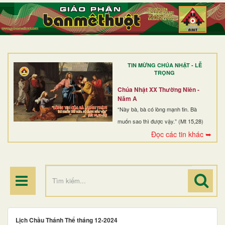
TRANG NHẤT
GIỚI THIỆU
GIÁO XỨ
TIN MỪNG CHÚA NHẬT - LỄ
DÒNG TU
TRỌNG
BAN MỤC VỤ
Chúa Nhật XX Thường Niên -
Năm A
ĐOÀN THỂ CG
“Này bà, bà có lòng mạnh tin. Bà
muốn sao thì được vậy.” (Mt 15,28)
LINH MỤC
Đọc các tin khác ➥
ĐIỂM HÀNH HƯƠNG
Lịch Chầu Thánh Thể tháng 12-2024