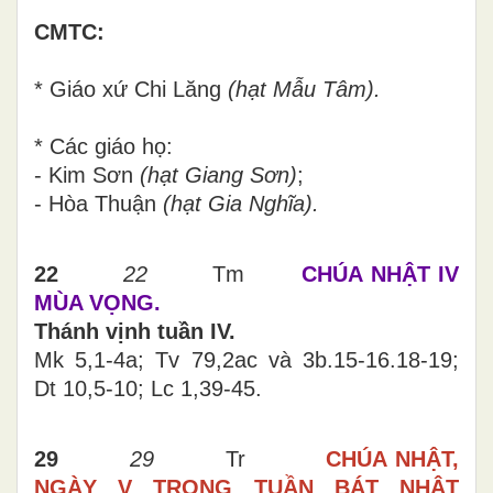
CMTC:
* Giáo xứ
Chi Lăng
(
hạt Mẫu Tâm
).
* Các giáo họ:
- Kim Sơn
(
hạt Giang Sơn
)
;
- Hòa Thuận
(
hạt Gia Nghĩa
).
22
22
Tm
CHÚA NHẬT IV
MÙA VỌNG.
Thánh vịnh tuần IV.
Mk 5,1-4a; Tv 79,2ac và 3b.15-16.18-19;
Dt 10,5-10; Lc 1,39-45.
29
29
Tr
CHÚA NHẬT,
NGÀY V TRONG TUẦN BÁT NHẬT