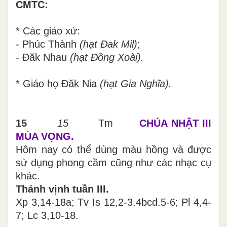
CMTC:
* Các giáo xứ:
- Phúc Thành
(
hạt Đak Mil
)
;
- Đăk Nhau
(
hạt Đồng Xoài
).
* Giáo họ
Đăk Nia
(
hạt Gia Nghĩa
).
15
15
Tm
CHÚA NHẬT III
MÙA VỌNG.
Hôm nay có thể dùng màu hồng và được
sử dụng phong cầm cũng như các nhạc cụ
khác.
Thánh vịnh tuần III.
Xp 3,14-18a; Tv Is 12,2-3.4bcd.5-6;
Pl 4,4-
7; Lc 3,10-18.