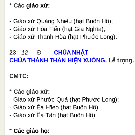
*
Các
giáo xứ:
- Giáo xứ Quảng Nhiêu (hạt Buôn Hô);
- Giáo xứ Hòa Tiến (hạt Gia Nghĩa);
- Giáo xứ Thanh Hòa (hạt Phước Long).
23
12
Đ
CHÚA NHẬT
CHÚA THÁNH THẦN HIỆN XUỐNG.
Lễ trọng.
CMTC:
*
Các giáo xứ:
- Giáo xứ Phước Quả (hạt Phước Long);
- Giáo xứ Êa H’leo (hạt Buôn Hô).
- Giáo xứ Êa Tân (hạt Buôn Hô).
*
Các giáo họ: