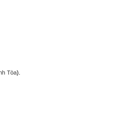
nh Tòa
).