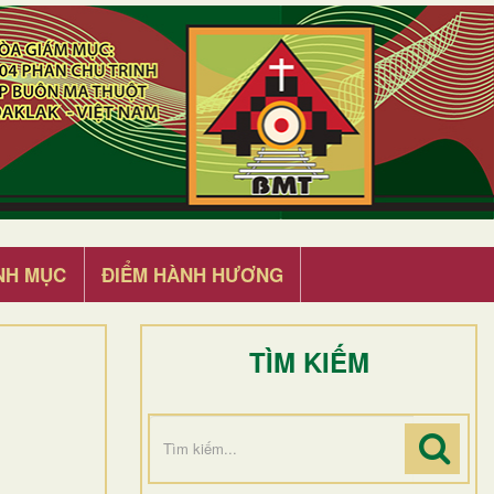
NH MỤC
ĐIỂM HÀNH HƯƠNG
TÌM KIẾM