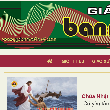
GIỚI THIỆU
GIÁO XỨ
Chúa Nhật
“Cứ yên tâm