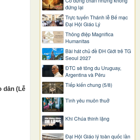
Có dừng chân nhưng không
đứng lại
Trực tuyến Thánh lễ Bế mạc
Đại Hội Giáo Lý
Thông điệp Magnifica
Humanitas
Bài hát chủ đề ĐH Giới trẻ TG
Seoul 2027
ĐTC sẽ tông du Uruguay,
Argentina và Pêru
Tiếp kiến chung (5/8)
o dân (Lễ
Tình yêu muôn thuở
Khi Chúa thinh lặng
Đại Hội Giáo lý toàn quốc lần