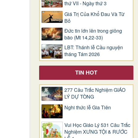
thứ VII - Ngày thứ 3
Giá Trị Của Khổ Ðau Và Từ
Bỏ
Đức tin lớn lên trong giông
bão (Mt 14,22-33)
LBT: Thánh lễ Cầu nguyện
tháng Tám 2026
TIN HOT
277 Câu Trắc Nghiệm GIÁO
LÝ DỰ TÒNG
Nghi thức lễ Gia Tiên
Vui Học Giáo Lý 531 Câu Trắc
Nghiệm XƯNG TỘI & RƯỚC