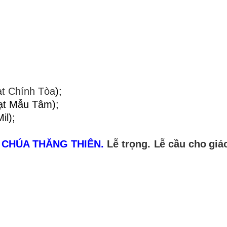
ạt Chính Tòa
);
ạt Mẫu Tâm);
il);
. CHÚA THĂNG THIÊN.
Lễ trọng.
Lễ cầu cho giá