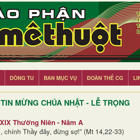
DÒNG TU
BAN MỤC VỤ
ĐOÀN THỂ CG
LI
TIN MỪNG CHÚA NHẬT - LỄ TRỌNG
 XIX Thường Niên - Năm A
, chính Thầy đây, đừng sợ!” (Mt 14,22-33)