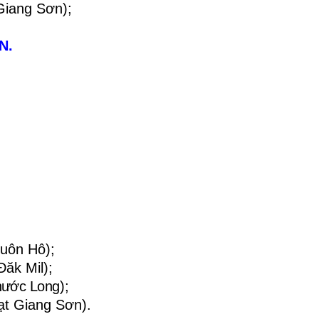
Giang Sơn);
N.
Buôn Hô);
ăk Mil);
hước Long
);
ạt Giang Sơn).