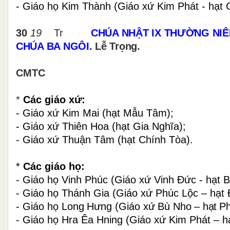
- Giáo họ Kim Thành (Giáo xứ Kim Phát - hạt 
30
19
Tr
CHÚA NHẬT IX THƯỜNG NIÊ
CHÚA BA NGÔI.
Lễ Trọng.
CMTC
*
Các giáo xứ:
- Giáo xứ Kim Mai (hạt Mẫu Tâm);
- Giáo xứ Thiên Hoa (hạt Gia Nghĩa);
- Giáo xứ Thuận Tâm (hạt Chính Tòa).
*
Các giáo họ:
- Giáo họ Vinh Phúc (Giáo xứ Vinh Đức - hạt 
- Giáo họ Thánh Gia (Giáo xứ Phúc Lộc – hạt Đ
- Giáo họ
Long
Hưng (
Giáo xứ
Bù Nho –
hạt P
- Giáo họ Hra Êa Hning (Giáo xứ Kim Phát – h